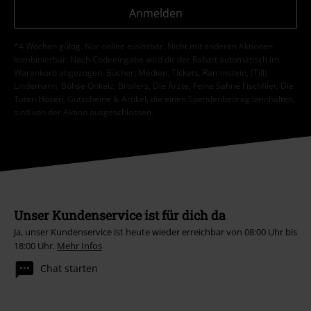
Anmelden
*4 Wochen gültig. Nur online einlösbar. Nicht mit anderen Aktionen
kombinierbar. Nach Codeeingabe wird dir der Rabatt automatisch im
Warenkorb abgezogen. Bücher, Medien, Tickets, Rammstein, (Till)
Lindemann, Böhse Onkelz, Broilers, Die Ärzte, Feine Sahne Fischfilet, Die
Toten Hosen, Gutscheine & Artikel, die einen Spendenbeitrag beinhalten,
sind von der Aktion ausgeschlossen.
Unser Kundenservice ist für dich da
Ja, unser Kundenservice ist heute wieder erreichbar von 08:00 Uhr bis
18:00 Uhr.
Mehr Infos
Chat starten