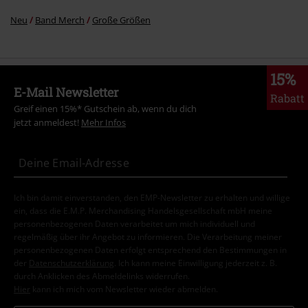
Neu
Band Merch
Große Größen
15%
E-Mail Newsletter
Rabatt
Greif einen 15%* Gutschein ab, wenn du dich
jetzt anmeldest!
Mehr Infos
Ich bin damit einverstanden, den EMP-Newsletter zu erhalten und willige
ein, dass die E.M.P. Merchandising Handelsgesellschaft mbH meine
personenbezogenen Daten verarbeitet um mich individuell und
regelmäßig über ihr Angebot zu informieren. Die Verarbeitung meiner
personenbezogenen Daten erfolgt entsprechend den Bestimmungen in
der
Datenschutzerklärung
. Ich kann meine Einwilligung jederzeit z. B.
durch Anklicken des Abmeldelinks widerrufen.
Hier
kann ich mich vom Newsletter wieder abmelden.