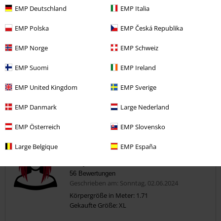
EMP Deutschland
EMP Italia
zu eng
perfekt
zu weit
Länge
EMP Polska
EMP Česká Republika
zu kurz
perfekt
zu lang
EMP Norge
EMP Schweiz
Verifizierte Rezension
EMP Suomi
EMP Ireland
War diese Bewertung hilfreich für dich?
EMP United Kingdom
EMP Sverige
EMP Danmark
Large Nederland
Kommentieren
EMP Österreich
EMP Slovensko
Large Belgique
EMP España
Tanja K.
56 Bewertungen
Geschrieben am: Sonntag, 02.06.2024
Körpergröße in Meter: 1.71
Gekaufte Größe: XL
Kommentar jetzt abschicken!