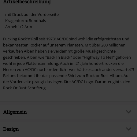
Artikelbeschreibung
- mit Druck auf der Vorderseite
- Kragenform: Rundhals
- Ärmel: 1/2 Arm
Fucking Rock'n'Roll seit 1973! AC/DC sind wohl die erfolgreichsten und
bekanntesten Rocker auf unserem Planeten. Mit über 200 Millionen
verkauften Alben haben sie verdammt große Musikgeschichte
geschrieben. Alben wie "Back In Black" oder "Highway To Hell" gehören
wohl in jede Plattensammlung. Auch im 21. Jahrhundert rocken die
Herren von AC/DC noch ordentlich - wer hätte es auch anders erwartet?!
Bei uns bekommt ihr das passende Shirt zum Rock or Bust Album. Auf
der Vorderseite prangt das legendäre AC/DC Logo. Darunter gibt's den
Rock Or Bust Schriftzug.
Allgemein
Artikelnummer:
296311
Design
Titel
Rock Or Bust