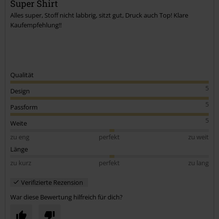
Super Shirt
Alles super, Stoff nicht labbrig, sitzt gut, Druck auch Top! Klare
Kaufempfehlung!!
Qualität
5
Design
5
Passform
5
Weite
zu eng
perfekt
zu weit
Länge
zu kurz
perfekt
zu lang
Verifizierte Rezension
War diese Bewertung hilfreich für dich?