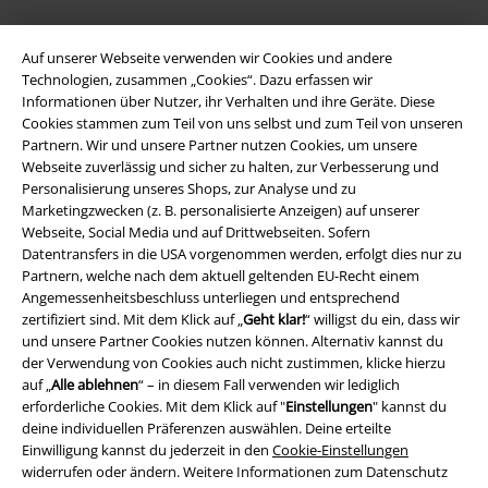
A Warner Music Group Company
Auf unserer Webseite verwenden wir Cookies und andere
Technologien, zusammen „Cookies“. Dazu erfassen wir
Informationen über Nutzer, ihr Verhalten und ihre Geräte. Diese
Cookies stammen zum Teil von uns selbst und zum Teil von unseren
Partnern. Wir und unsere Partner nutzen Cookies, um unsere
Webseite zuverlässig und sicher zu halten, zur Verbesserung und
Personalisierung unseres Shops, zur Analyse und zu
Marketingzwecken (z. B. personalisierte Anzeigen) auf unserer
Webseite, Social Media und auf Drittwebseiten. Sofern
Datentransfers in die USA vorgenommen werden, erfolgt dies nur zu
Partnern, welche nach dem aktuell geltenden EU-Recht einem
Angemessenheitsbeschluss unterliegen und entsprechend
zertifiziert sind. Mit dem Klick auf „
Geht klar!
“ willigst du ein, dass wir
und unsere Partner Cookies nutzen können. Alternativ kannst du
Rechtliches
der Verwendung von Cookies auch nicht zustimmen, klicke hierzu
auf „
Alle ablehnen
“ – in diesem Fall verwenden wir lediglich
AGB
erforderliche Cookies. Mit dem Klick auf "
Einstellungen
" kannst du
deine individuellen Präferenzen auswählen. Deine erteilte
Impressum
Einwilligung kannst du jederzeit in den
Cookie-Einstellungen
widerrufen oder ändern. Weitere Informationen zum Datenschutz
Datenschutz