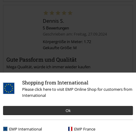
Dennis S.
5 Bewertungen
Geschrieben am: Freitag, 27.09.2024
Körpergröße in Meter: 1.72
Gekaufte Größe: M
Kommentar jetzt abschicken!
Gute Passform und Qualität
Mega Qualität, würde ich immer wieder kaufen
Shopping from International
Please click here to visit EMP Online Shop for customers from
International
Qualität
Ok
5
Design
5
Passform
EMP International
EMP France
5
Weite