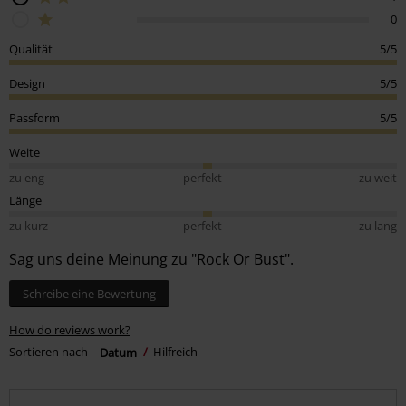
0
Qualität
5/5
Design
5/5
Passform
5/5
Weite
zu eng
perfekt
zu weit
Länge
zu kurz
perfekt
zu lang
Sag uns deine Meinung zu "Rock Or Bust".
Schreibe eine Bewertung
How do reviews work?
Sortieren nach
Datum
Hilfreich