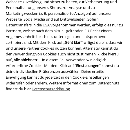
Webseite zuverlässig und sicher zu halten, zur Verbesserung und
Personalisierung unseres Shops, zur Analyse und zu
Marketingzwecken (z. B. personalisierte Anzeigen) auf unserer
Rechtliches
Webseite, Social Media und auf Drittwebseiten. Sofern
Datentransfers in die USA vorgenommen werden, erfolgt dies nur zu
AGB
Partnern, welche nach dem aktuell geltenden EU-Recht einem
Angemessenheitsbeschluss unterliegen und entsprechend
Impressum
zertifiziert sind. Mit dem Klick auf „
Geht klar!
“ willigst du ein, dass wir
und unsere Partner Cookies nutzen können. Alternativ kannst du
Datenschutz
der Verwendung von Cookies auch nicht zustimmen, klicke hierzu
auf „
Alle ablehnen
“ – in diesem Fall verwenden wir lediglich
erforderliche Cookies. Mit dem Klick auf "
Einstellungen
" kannst du
Entsorgung und Umweltschutz
deine individuellen Präferenzen auswählen. Deine erteilte
Einwilligung kannst du jederzeit in den
Cookie-Einstellungen
Konformitätserklärung
widerrufen oder ändern. Weitere Informationen zum Datenschutz
findest du hier
Datenschutzerklärung
.
Information zur Barrierefreiheit
Cookie-Einstellungen
Vertrag widerrufen