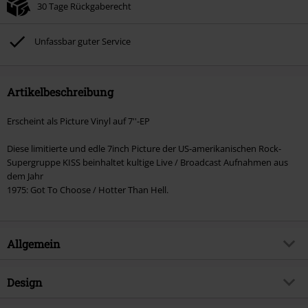
30 Tage Rückgaberecht
Unfassbar guter Service
Artikelbeschreibung
Erscheint als Picture Vinyl auf 7''-EP
Diese limitierte und edle 7inch Picture der US-amerikanischen Rock-
Supergruppe KISS beinhaltet kultige Live / Broadcast Aufnahmen aus
dem Jahr
1975: Got To Choose / Hotter Than Hell.
Allgemein
Artikelnummer:
581115
Design
Titel
Rock Nights