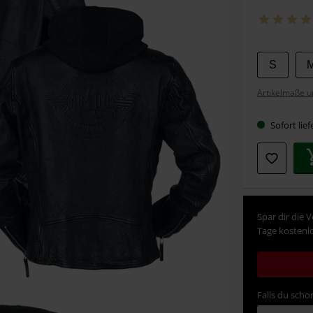
Wähle
S
deine
Artikelmaße u
Größe
Sofort lief
Spar dir die 
Tage kostenlo
Falls du schon