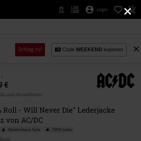
×
0
Login
Schlag zu!
Code
WEEKEND
kopieren
 €
9 €
wSt., zzgl. Versandkosten
 Roll - Will Never Die" Lederjacke
z von AC/DC
Abnehmbare Teile
100% Leder
etails