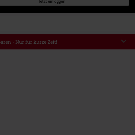
Jetzt einloggen
aren - Nur für kurze Zeit!
EKEND
Code kopieren
m 09.08.2026
ndestbestellwert 49.99€.
abe wird dir der Rabatt automatisch am Ende der Bestellung abgezogen.
eren Aktionscodes kombinierbar. Von der Reduzierung ausgeschlossen sind
, Tickets, Rammstein, (Till) Lindemann, Böhse Onkelz, Broilers, Die Ärzte,
n, Metality, Gutscheine & Artikel, die einen Spendenbeitrag beinhalten.