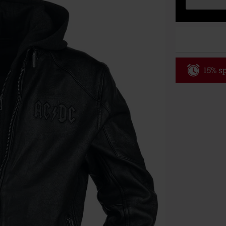
15% sp
Code
WE
Gültig bis zu
Nur Online. Mi
Nach Codeeing
Nicht mit and
Bücher, Medien
Die Toten Hose