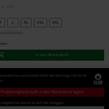
(127)
M
L
XL
XXL
3XL
nd Größentabelle
erbar!
In den Warenkorb
Versandkosten und probiere direkt den Backstage Club für 30
s:
Probemitgliedschaft in den Warenkorb legen!
 Mitglied bist, kannst du dich hier einloggen: