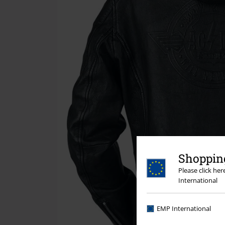
Shopping
Please click he
International
EMP International