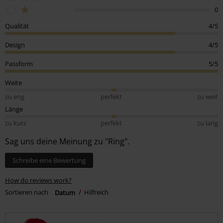
0
Qualität
4/5
Design
4/5
Passform
5/5
Weite
zu eng
perfekt
zu weit
Länge
zu kurz
perfekt
zu lang
Sag uns deine Meinung zu "Ring".
Schreibe eine Bewertung
How do reviews work?
Sortieren nach
Datum
Hilfreich