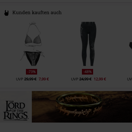
Kunden kauften auch
-73%
-48%
UVP
29,99 €
7,99 €
UVP
24,99 €
12,99 €
UV