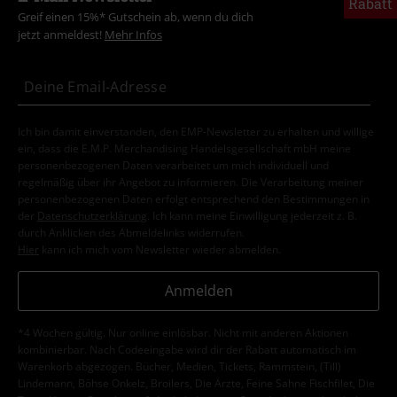
Rabatt
Greif einen 15%* Gutschein ab, wenn du dich
jetzt anmeldest!
Mehr Infos
Ich bin damit einverstanden, den EMP-Newsletter zu erhalten und willige
ein, dass die E.M.P. Merchandising Handelsgesellschaft mbH meine
personenbezogenen Daten verarbeitet um mich individuell und
regelmäßig über ihr Angebot zu informieren. Die Verarbeitung meiner
personenbezogenen Daten erfolgt entsprechend den Bestimmungen in
der
Datenschutzerklärung
. Ich kann meine Einwilligung jederzeit z. B.
durch Anklicken des Abmeldelinks widerrufen.
Hier
kann ich mich vom Newsletter wieder abmelden.
Anmelden
*4 Wochen gültig. Nur online einlösbar. Nicht mit anderen Aktionen
kombinierbar. Nach Codeeingabe wird dir der Rabatt automatisch im
Warenkorb abgezogen. Bücher, Medien, Tickets, Rammstein, (Till)
Lindemann, Böhse Onkelz, Broilers, Die Ärzte, Feine Sahne Fischfilet, Die