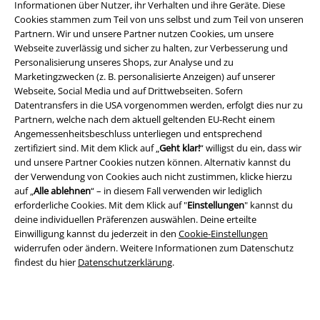
Informationen über Nutzer, ihr Verhalten und ihre Geräte. Diese
Cookies stammen zum Teil von uns selbst und zum Teil von unseren
Partnern. Wir und unsere Partner nutzen Cookies, um unsere
Webseite zuverlässig und sicher zu halten, zur Verbesserung und
Personalisierung unseres Shops, zur Analyse und zu
Marketingzwecken (z. B. personalisierte Anzeigen) auf unserer
Webseite, Social Media und auf Drittwebseiten. Sofern
Datentransfers in die USA vorgenommen werden, erfolgt dies nur zu
Partnern, welche nach dem aktuell geltenden EU-Recht einem
Rechtliches
Angemessenheitsbeschluss unterliegen und entsprechend
zertifiziert sind. Mit dem Klick auf „
Geht klar!
“ willigst du ein, dass wir
AGB
und unsere Partner Cookies nutzen können. Alternativ kannst du
der Verwendung von Cookies auch nicht zustimmen, klicke hierzu
Impressum
auf „
Alle ablehnen
“ – in diesem Fall verwenden wir lediglich
erforderliche Cookies. Mit dem Klick auf "
Einstellungen
" kannst du
deine individuellen Präferenzen auswählen. Deine erteilte
Datenschutz
Einwilligung kannst du jederzeit in den
Cookie-Einstellungen
widerrufen oder ändern. Weitere Informationen zum Datenschutz
Entsorgung und Umweltschutz
findest du hier
Datenschutzerklärung
.
Konformitätserklärung
Information zur Barrierefreiheit