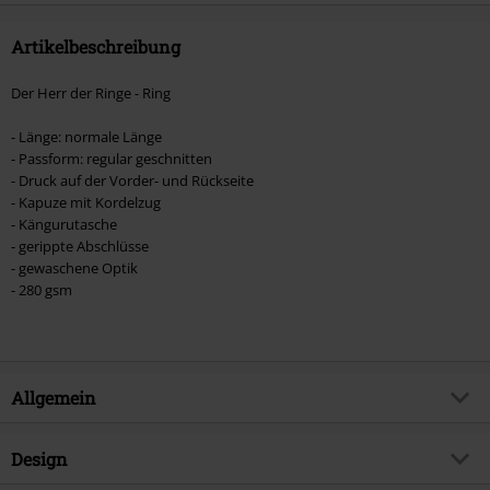
Artikelbeschreibung
Der Herr der Ringe - Ring
- Länge: normale Länge
- Passform: regular geschnitten
- Druck auf der Vorder- und Rückseite
- Kapuze mit Kordelzug
- Kängurutasche
- gerippte Abschlüsse
- gewaschene Optik
- 280 gsm
Allgemein
Artikelnummer:
568261
Design
Titel
Ring