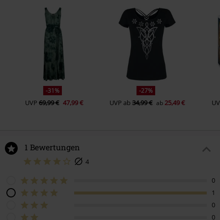
-31%
-27%
UVP
69,99 €
47,99 €
UVP
ab
34,99 €
25,49 €
UV
ab
1 Bewertungen
4
0
1
0
0