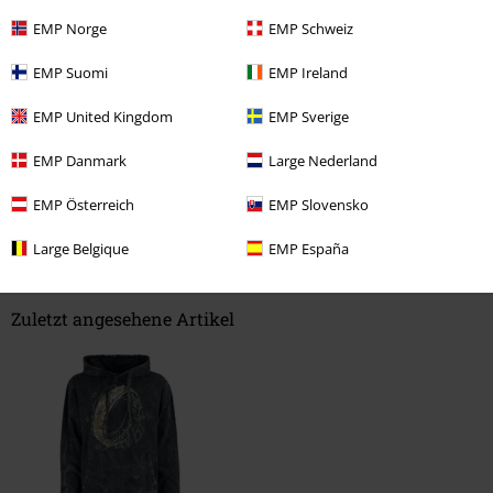
Länge
EMP Norge
EMP Schweiz
zu kurz
perfekt
zu lang
EMP Suomi
EMP Ireland
Verifizierte Rezension
EMP United Kingdom
EMP Sverige
War diese Bewertung hilfreich für dich?
EMP Danmark
Large Nederland
EMP Österreich
EMP Slovensko
Kommentieren
Large Belgique
EMP España
Zuletzt angesehene Artikel
Kommentar jetzt abschicken!