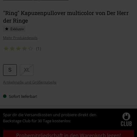
"Ring" Kapuzenpullover multicolor von Der Herr
der Ringe
Exklusiv
Mehr Produktdetails
(1)
Wähle
S
XL
deine
Artikelmaße und Größentabelle
Größe
Sofort lieferbar!
Spar dir die Versandkosten und probiere direkt den
Backstage Club für 30 Tage kostenlos:
Probemitgliedschaft in den Warenkorb legen!