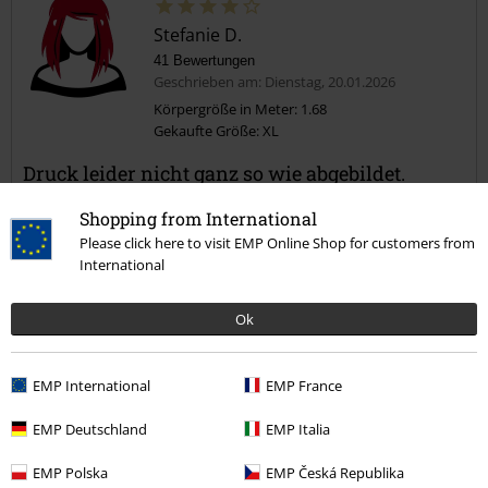
Stefanie D.
41 Bewertungen
Geschrieben am: Dienstag, 20.01.2026
Körpergröße in Meter: 1.68
Gekaufte Größe: XL
Druck leider nicht ganz so wie abgebildet.
Aber sehr bequem auch bei großer Oberweite. Und eine Leggings
Shopping from International
untendrunter - top!
Please click here to visit EMP Online Shop for customers from
International
Ok
Qualität
4
Design
EMP International
EMP France
4
Passform
EMP Deutschland
EMP Italia
5
Weite
zu eng
perfekt
zu weit
EMP Polska
EMP Česká Republika