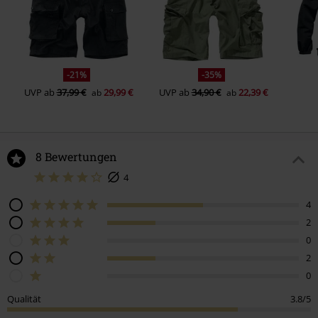
-21%
-35%
UVP
ab
37,99 €
29,99 €
UVP
ab
34,90 €
22,39 €
ab
ab
8 Bewertungen
4
4
2
0
2
0
Qualität
3.8/5