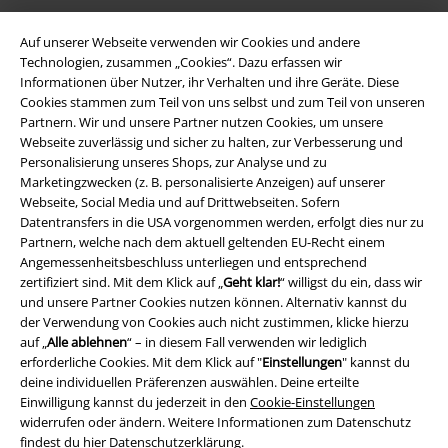
A Warner Music Group Company
Auf unserer Webseite verwenden wir Cookies und andere
Technologien, zusammen „Cookies“. Dazu erfassen wir
Informationen über Nutzer, ihr Verhalten und ihre Geräte. Diese
Cookies stammen zum Teil von uns selbst und zum Teil von unseren
Partnern. Wir und unsere Partner nutzen Cookies, um unsere
Webseite zuverlässig und sicher zu halten, zur Verbesserung und
Personalisierung unseres Shops, zur Analyse und zu
Marketingzwecken (z. B. personalisierte Anzeigen) auf unserer
Webseite, Social Media und auf Drittwebseiten. Sofern
Datentransfers in die USA vorgenommen werden, erfolgt dies nur zu
Partnern, welche nach dem aktuell geltenden EU-Recht einem
Angemessenheitsbeschluss unterliegen und entsprechend
zertifiziert sind. Mit dem Klick auf „
Geht klar!
“ willigst du ein, dass wir
und unsere Partner Cookies nutzen können. Alternativ kannst du
Rechtliches
der Verwendung von Cookies auch nicht zustimmen, klicke hierzu
auf „
Alle ablehnen
“ – in diesem Fall verwenden wir lediglich
AGB
erforderliche Cookies. Mit dem Klick auf "
Einstellungen
" kannst du
deine individuellen Präferenzen auswählen. Deine erteilte
Impressum
Einwilligung kannst du jederzeit in den
Cookie-Einstellungen
widerrufen oder ändern. Weitere Informationen zum Datenschutz
Datenschutz
findest du hier
Datenschutzerklärung
.