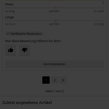
5
Weite
zu eng
perfekt
zu weit
Länge
zu kurz
perfekt
zu lang
Verifizierte Rezension
War diese Bewertung hilfreich für dich?
Kommentieren
1
2
Seite 1 von 2
Zuletzt angesehene Artikel