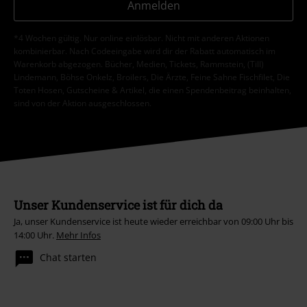
Anmelden
*4 Wochen gültig. Nur online einlösbar. Nicht mit anderen Aktionen
kombinierbar. Nach Codeeingabe wird dir der Rabatt automatisch im
Warenkorb abgezogen. Bücher, Medien, Tickets, Rammstein, (Till)
Lindemann, Böhse Onkelz, Broilers, Die Ärzte, Feine Sahne Fischfilet, Die
Toten Hosen, Gutscheine & Artikel, die einen Spendenbeitrag beinhalten,
sind von der Aktion ausgeschlossen.
Unser Kundenservice ist für dich da
Ja, unser Kundenservice ist heute wieder erreichbar von 09:00 Uhr bis
14:00 Uhr.
Mehr Infos
Chat starten