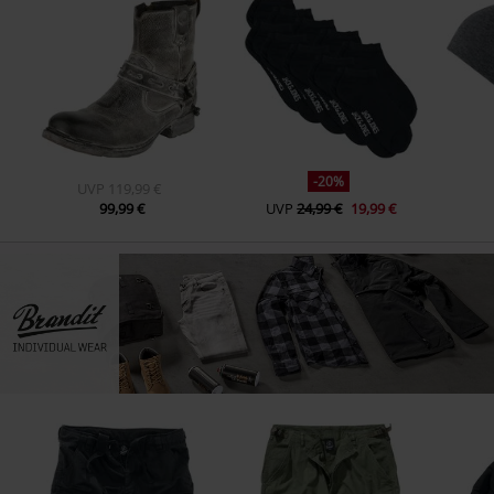
-20%
UVP
119,99 €
99,99 €
UVP
24,99 €
19,99 €