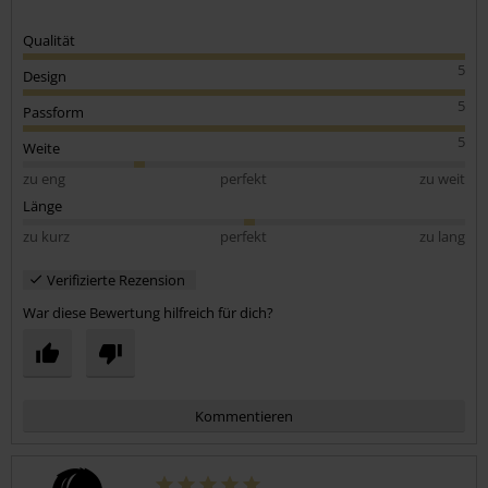
Qualität
5
Design
5
Passform
5
Weite
zu eng
perfekt
zu weit
Länge
zu kurz
perfekt
zu lang
Verifizierte Rezension
War diese Bewertung hilfreich für dich?
Kommentieren