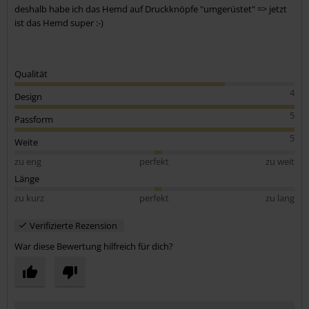
deshalb habe ich das Hemd auf Druckknöpfe "umgerüstet" => jetzt
ist das Hemd super :-)
Qualität
4
Design
5
Passform
5
Weite
zu eng
perfekt
zu weit
Länge
zu kurz
perfekt
zu lang
Verifizierte Rezension
War diese Bewertung hilfreich für dich?