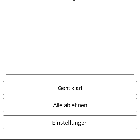
Entsorgung und Umweltschutz
Konformitätserklärung
Information zur Barrierefreiheit
Cookie-Einstellungen
Vertrag widerrufen
Alle Preise inkl. gesetzlicher Mehrwertsteuer, zzgl.
Versandkosten
Geht klar!
© 1986-2026 E.M.P. Merchandising HGmbH
Alle ablehnen
Einstellungen
EMP Online Shops
EMP International