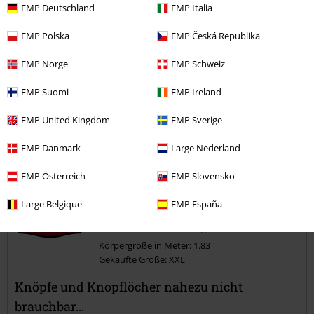
EMP Deutschland
EMP Italia
zu kurz
perfekt
zu lang
EMP Polska
EMP Česká Republika
Verifizierte Rezension
EMP Norge
EMP Schweiz
War diese Bewertung hilfreich für dich?
EMP Suomi
EMP Ireland
EMP United Kingdom
EMP Sverige
Kommentieren
EMP Danmark
Large Nederland
EMP Österreich
EMP Slovensko
Horst-Dieter M.
Large Belgique
EMP España
17 Bewertungen
Geschrieben am: Samstag, 13.11.2021
Körpergröße in Meter: 1.83
Gekaufte Größe: XXL
Kommentar jetzt abschicken!
Knöpfe und Knopflöcher nahezu nicht
brauchbar...