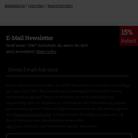
Bekleidung
Hemden
Jeanshemden
15%
E-Mail Newsletter
Rabatt
Greif einen 15%* Gutschein ab, wenn du dich
jetzt anmeldest!
Mehr Infos
Ich bin damit einverstanden, den EMP-Newsletter zu erhalten und willige
ein, dass die E.M.P. Merchandising Handelsgesellschaft mbH meine
personenbezogenen Daten verarbeitet um mich individuell und
regelmäßig über ihr Angebot zu informieren. Die Verarbeitung meiner
personenbezogenen Daten erfolgt entsprechend den Bestimmungen in
der
Datenschutzerklärung
. Ich kann meine Einwilligung jederzeit z. B.
durch Anklicken des Abmeldelinks widerrufen.
Hier
kann ich mich vom Newsletter wieder abmelden.