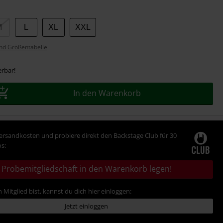
M
L
XL
XXL
nd Größentabelle
erbar!
In den Warenkorb
Versandkosten und probiere direkt den Backstage Club für 30
s:
Probemitgliedschaft in den Warenkorb legen!
 Mitglied bist, kannst du dich hier einloggen:
Jetzt einloggen