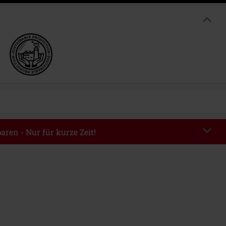
aren - Nur für kurze Zeit!
EKEND
Code kopieren
m 09.08.2026
ndestbestellwert 49.99€.
abe wird dir der Rabatt automatisch am Ende der Bestellung abgezogen.
eren Aktionscodes kombinierbar. Von der Reduzierung ausgeschlossen sind
, Tickets, Rammstein, (Till) Lindemann, Böhse Onkelz, Broilers, Die Ärzte,