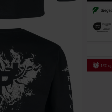
Siegel
15% sp
Code
WE
Gültig bis zu
Nur Online. Mi
Nach Codeeing
Nicht mit and
Bücher, Medien