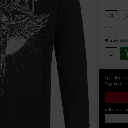
Wähle
S
deine
Artikelmaße u
Größe
Sofort lief
Spar dir die 
Tage kostenlo
Falls du schon