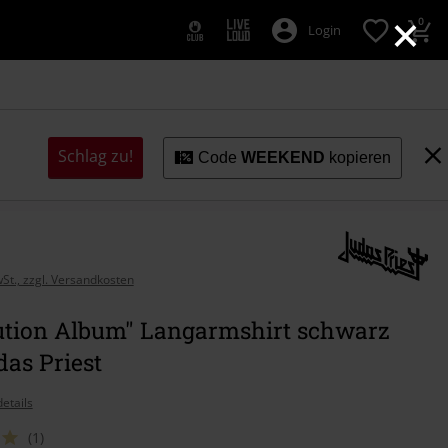
×
0
Login
Schlag zu!
Code
WEEKEND
kopieren
wSt., zzgl. Versandkosten
ution Album" Langarmshirt schwarz
as Priest
etails
(1)