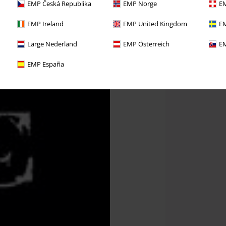
EMP Česká Republika
EMP Norge
EM
EMP Ireland
EMP United Kingdom
EM
Large Nederland
EMP Österreich
EM
EMP España