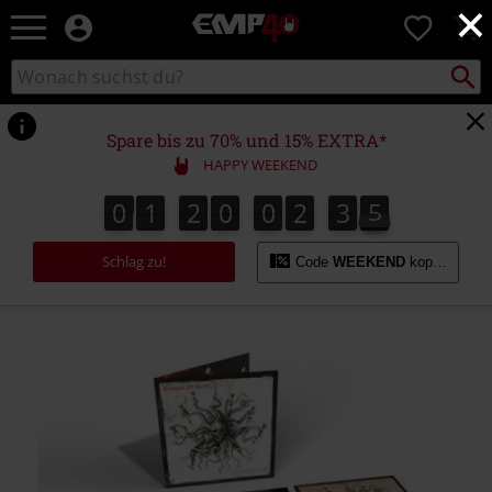
×
EMP
0
Merchandise
-
Packst
Katalog
suchen
Fanartikel
durchsuchen
Shop
für
Spare bis zu 70% und 15% EXTRA*
Rock
HAPPY WEEKEND
&
Entertainment
0
1
2
0
0
2
3
5
5
0
1
2
0
0
2
3
4
4
4
6
Schlag zu!
Code
WEEKEND
kopieren
https://www.emp.at/p/resurrection-
of-
the-
flesh/563761St.html