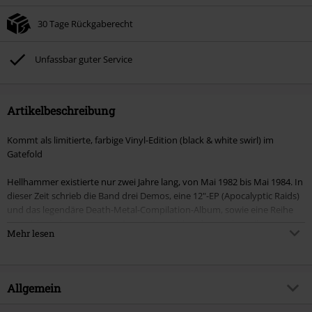
30 Tage Rückgaberecht
Unfassbar guter Service
Artikelbeschreibung
Kommt als limitierte, farbige Vinyl-Edition (black & white swirl) im
Gatefold
Hellhammer existierte nur zwei Jahre lang, von Mai 1982 bis Mai 1984. In
dieser Zeit schrieb die Band drei Demos, eine 12"-EP (Apocalyptic Raids)
und das legendäre Death-Metal-Compilation-Album, sowie eine Reihe
von nicht aufgenommenen Songs. Angesichts des mittlerweile
Mehr lesen
mythischen Status von Hellhammer in der globalen Metalszene ist es
fast unvorstellbar, dass der Großteil dieser Musik fast vier Jahrzehnte
lang nie live aufgeführt wurde. Hellhammers Nachfolgegruppe Celtic
Frost, die von den ehemaligen Hellhammer-Mitgliedern Tom Gabriel
Allgemein
Warrior und Martin Eric Ain gegründet wurde, spielte anfangs zwei
Songs von Hellhammer, gab diese Gewohnheit aber schließlich auf, da