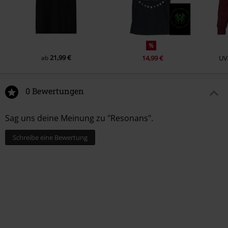
%
21,99 €
ab
14,99 €
UV
0 Bewertungen
Sag uns deine Meinung zu "Resonans".
Schreibe eine Bewertung