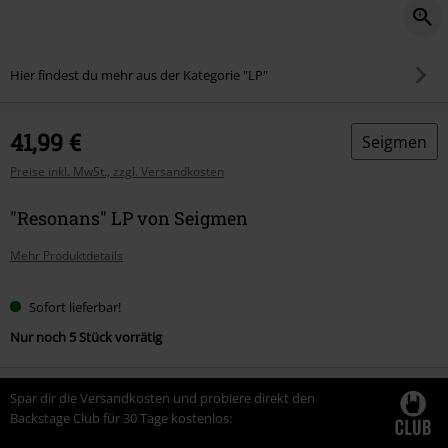
Hier findest du mehr aus der Kategorie "LP"
41,99 €
Seigmen
Preise inkl. MwSt., zzgl. Versandkosten
"Resonans" LP von Seigmen
Mehr Produktdetails
Sofort lieferbar!
Nur noch 5 Stück vorrätig
Spar dir die Versandkosten und probiere direkt den
Backstage Club für 30 Tage kostenlos: