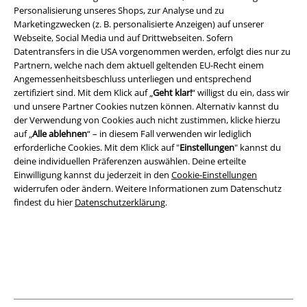
Personalisierung unseres Shops, zur Analyse und zu
Marketingzwecken (z. B. personalisierte Anzeigen) auf unserer
Rechtliches
Webseite, Social Media und auf Drittwebseiten. Sofern
Datentransfers in die USA vorgenommen werden, erfolgt dies nur zu
AGB
Partnern, welche nach dem aktuell geltenden EU-Recht einem
Angemessenheitsbeschluss unterliegen und entsprechend
Impressum
zertifiziert sind. Mit dem Klick auf „
Geht klar!
“ willigst du ein, dass wir
und unsere Partner Cookies nutzen können. Alternativ kannst du
Datenschutz
der Verwendung von Cookies auch nicht zustimmen, klicke hierzu
auf „
Alle ablehnen
“ – in diesem Fall verwenden wir lediglich
erforderliche Cookies. Mit dem Klick auf "
Einstellungen
" kannst du
Entsorgung und Umweltschutz
deine individuellen Präferenzen auswählen. Deine erteilte
Einwilligung kannst du jederzeit in den
Cookie-Einstellungen
Konformitätserklärung
widerrufen oder ändern. Weitere Informationen zum Datenschutz
findest du hier
Datenschutzerklärung
.
Information zur Barrierefreiheit
Cookie-Einstellungen
Vertrag widerrufen
Alle Preise inkl. gesetzlicher Mehrwertsteuer, zzgl.
Versandkosten