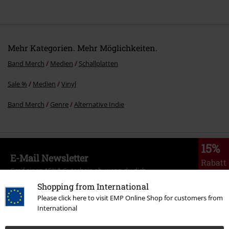
Mehr Kategorien. Mehr Möglichkeiten.
Band Merch
Medien
Schallplatten
Sale %
Medien
Vinyl
Band Merch
Genre
Alternative Indie
15%
E-Mail Newsletter
Rabatt
Greif einen 15%* Gutschein ab, wenn du dich
jetzt anmeldest!
Mehr Infos
Shopping from International
Please click here to visit EMP Online Shop for customers from
International