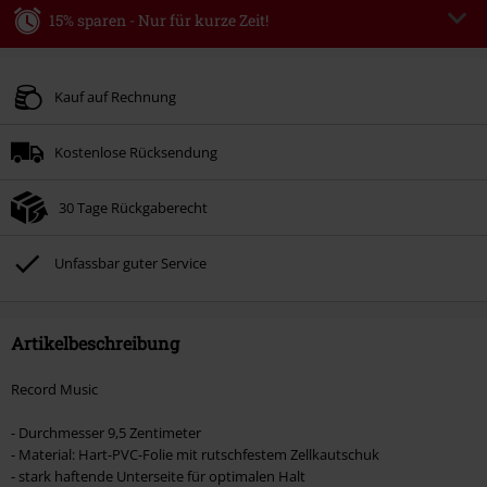
15% sparen - Nur für kurze Zeit!
Code
WEEKEND
Code kopieren
Gültig bis zum 09.08.2026
Kauf auf Rechnung
Nur Online. Mindestbestellwert 49.99€.
Kostenlose Rücksendung
Nach Codeeingabe wird dir der Rabatt automatisch am Ende der Bestellung
abgezogen.
30 Tage Rückgaberecht
Nicht mit anderen Aktionscodes kombinierbar. Von der Reduzierung
ausgeschlossen sind Bücher, Medien, Tickets, Rammstein, (Till) Lindemann,
Böhse Onkelz, Broilers, Die Ärzte, Die Toten Hosen, Metality, Gutscheine &
Unfassbar guter Service
Artikel, die einen Spendenbeitrag beinhalten.
Artikelbeschreibung
Record Music
- Durchmesser 9,5 Zentimeter
- Material: Hart-PVC-Folie mit rutschfestem Zellkautschuk
- stark haftende Unterseite für optimalen Halt