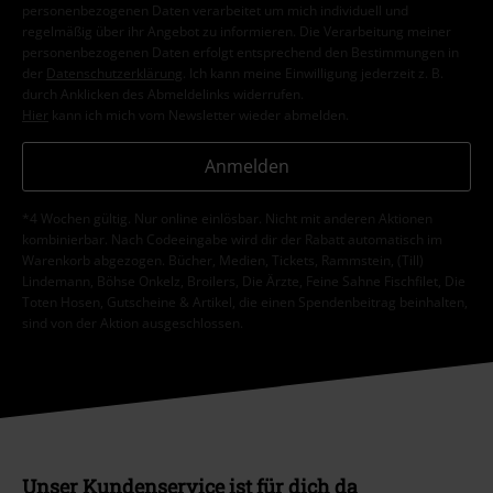
personenbezogenen Daten verarbeitet um mich individuell und
regelmäßig über ihr Angebot zu informieren. Die Verarbeitung meiner
personenbezogenen Daten erfolgt entsprechend den Bestimmungen in
der
Datenschutzerklärung
. Ich kann meine Einwilligung jederzeit z. B.
durch Anklicken des Abmeldelinks widerrufen.
Hier
kann ich mich vom Newsletter wieder abmelden.
Anmelden
*4 Wochen gültig. Nur online einlösbar. Nicht mit anderen Aktionen
kombinierbar. Nach Codeeingabe wird dir der Rabatt automatisch im
Warenkorb abgezogen. Bücher, Medien, Tickets, Rammstein, (Till)
Lindemann, Böhse Onkelz, Broilers, Die Ärzte, Feine Sahne Fischfilet, Die
Toten Hosen, Gutscheine & Artikel, die einen Spendenbeitrag beinhalten,
sind von der Aktion ausgeschlossen.
Unser Kundenservice ist für dich da