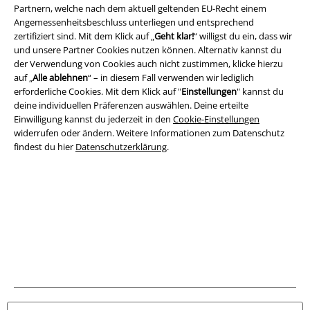
Rechtliches
Partnern, welche nach dem aktuell geltenden EU-Recht einem
Angemessenheitsbeschluss unterliegen und entsprechend
AGB
zertifiziert sind. Mit dem Klick auf „
Geht klar!
“ willigst du ein, dass wir
und unsere Partner Cookies nutzen können. Alternativ kannst du
Impressum
der Verwendung von Cookies auch nicht zustimmen, klicke hierzu
auf „
Alle ablehnen
“ – in diesem Fall verwenden wir lediglich
Datenschutz
erforderliche Cookies. Mit dem Klick auf "
Einstellungen
" kannst du
deine individuellen Präferenzen auswählen. Deine erteilte
Einwilligung kannst du jederzeit in den
Cookie-Einstellungen
Entsorgung und Umweltschutz
widerrufen oder ändern. Weitere Informationen zum Datenschutz
findest du hier
Datenschutzerklärung
.
Konformitätserklärung
Information zur Barrierefreiheit
Cookie-Einstellungen
Vertrag widerrufen
Alle Preise inkl. gesetzlicher Mehrwertsteuer, zzgl.
Versandkosten
© 1986-2026 E.M.P. Merchandising HGmbH