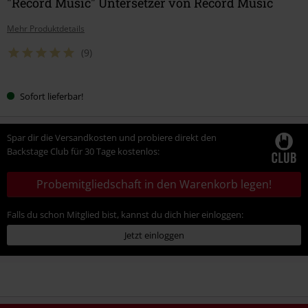
"Record Music" Untersetzer von Record Music
Mehr Produktdetails
(9)
Sofort lieferbar!
Spar dir die Versandkosten und probiere direkt den
Backstage Club für 30 Tage kostenlos:
Probemitgliedschaft in den Warenkorb legen!
Falls du schon Mitglied bist, kannst du dich hier einloggen:
Jetzt einloggen