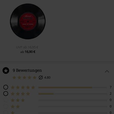
UVP
ab
16,95 €
16,90 €
ab
9 Bewertungen
4.80
7
2
0
0
0