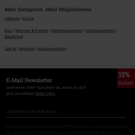
Mehr Kategorien. Mehr Möglichkeiten.
Kommentar jetzt abschicken!
Lifestyle
Küche
Neu
Wohnen & Freizeit
Wohnaccessoires
Küchenzubehör
Bierdeckel
Sale %
Wohnen
Küchenzubehör
15%
E-Mail Newsletter
Rabatt
Greif einen 15%* Gutschein ab, wenn du dich
jetzt anmeldest!
Mehr Infos
Ich bin damit einverstanden, den EMP-Newsletter zu erhalten und willige
ein, dass die E.M.P. Merchandising Handelsgesellschaft mbH meine