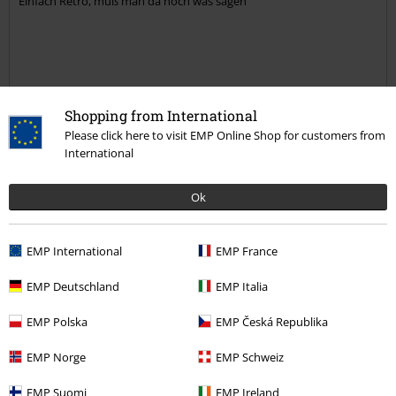
Einfach Retro, muß man da noch was sagen
Kommentar jetzt abschicken!
Shopping from International
Verifizierte Rezension
Please click here to visit EMP Online Shop for customers from
War diese Bewertung hilfreich für dich?
International
Ok
Kommentieren
EMP International
EMP France
EMP Deutschland
EMP Italia
Berenice H.
EMP Polska
EMP Česká Republika
150 Bewertungen
Geschrieben am: Freitag, 22.03.2024
EMP Norge
EMP Schweiz
Zufrieden.
EMP Suomi
EMP Ireland