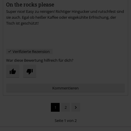
On the rocks please
Super nice! Easy zu reinigen! Richtiger Hingucker und rutschfest sind
Kommentar jetzt abschicken!
sie auch. Egal ob heißer Kaffee oder eisgekühlte Erfrischung, der
Tisch ist geschützt!
Verifizierte Rezension
War diese Bewertung hilfreich für dich?
Kommentieren
1
2
Seite 1 von 2