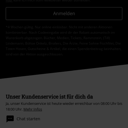
Hier
kann ich mich vom Newsletter wieder abmelden.
Anmelden
*4 Wochen gültig. Nur online einlösbar. Nicht mit anderen Aktionen
kombinierbar. Nach Codeeingabe wird dir der Rabatt automatisch im
Warenkorb abgezogen. Bücher, Medien, Tickets, Rammstein, (Till)
Lindemann, Böhse Onkelz, Broilers, Die Ärzte, Feine Sahne Fischfilet, Die
Toten Hosen, Gutscheine & Artikel, die einen Spendenbeitrag beinhalten,
sind von der Aktion ausgeschlossen.
Unser Kundenservice ist für dich da
Ja, unser Kundenservice ist heute wieder erreichbar von 08:00 Uhr bis
18:00 Uhr.
Mehr Infos
Chat starten