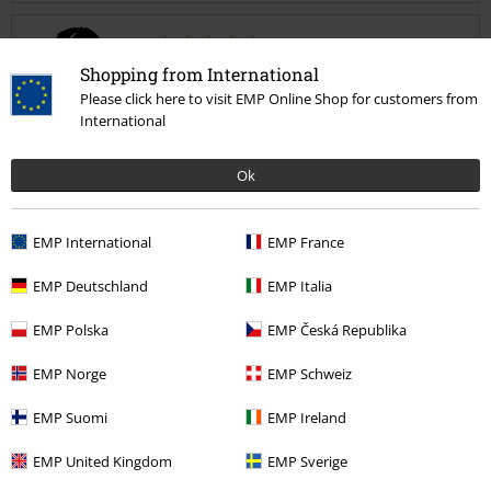
Oliver L.
Shopping from International
Please click here to visit EMP Online Shop for customers from
3 Bewertungen
Geschrieben am: Samstag, 07.01.2023
International
Hält alles was es verspricht
Ok
Ich war skeptisch aufgrund der vorangegangenen Bewertungen.
Kommentar jetzt abschicken!
Aber das Material ist 100 % Baumwolle und fühlt sich gut an. Der
EMP International
EMP France
Druck und die Qualität sind sehr gut.
EMP Deutschland
EMP Italia
EMP Polska
EMP Česká Republika
Verifizierte Rezension
EMP Norge
EMP Schweiz
War diese Bewertung hilfreich für dich?
EMP Suomi
EMP Ireland
EMP United Kingdom
EMP Sverige
Kommentieren