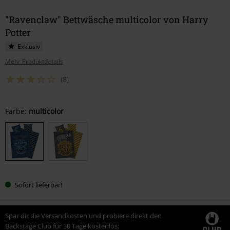
"Ravenclaw" Bettwäsche multicolor von Harry
Potter
Exklusiv
Mehr Produktdetails
(8)
Wähle
Farbe:
multicolor
deine
Größe
Sofort lieferbar!
Spar dir die Versandkosten und probiere direkt den
Backstage Club für 30 Tage kostenlos: