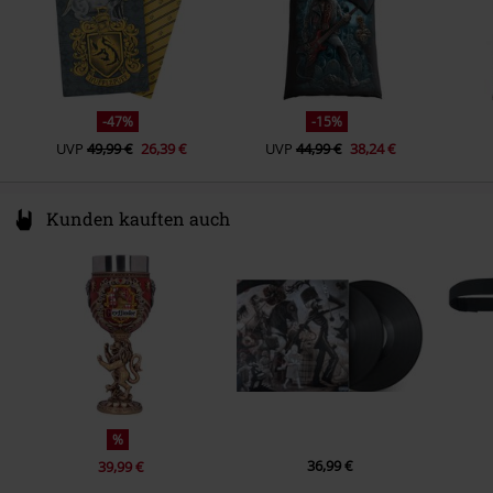
-47%
-15%
UVP
49,99 €
26,39 €
UVP
44,99 €
38,24 €
Kunden kauften auch
%
36,99 €
39,99 €