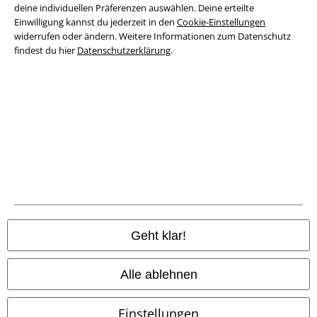
deine individuellen Präferenzen auswählen. Deine erteilte
Datenschutz
Einwilligung kannst du jederzeit in den
Cookie-Einstellungen
widerrufen oder ändern. Weitere Informationen zum Datenschutz
findest du hier
Datenschutzerklärung
.
Entsorgung und Umweltschutz
Konformitätserklärung
Information zur Barrierefreiheit
Cookie-Einstellungen
Vertrag widerrufen
Alle Preise inkl. gesetzlicher Mehrwertsteuer, zzgl.
Versandkosten
© 1986-2026 E.M.P. Merchandising HGmbH
Geht klar!
Alle ablehnen
EMP Online Shops
Einstellungen