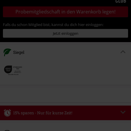
Probemitgliedschaft in den Warenkorb legen!
Falls du schon Mitglied bist, kannst du dich hier einloggen:
Jetzt einloggen
Siegel
15% sparen - Nur für kurze Zeit!
Code
WEEKEND
Code kopieren