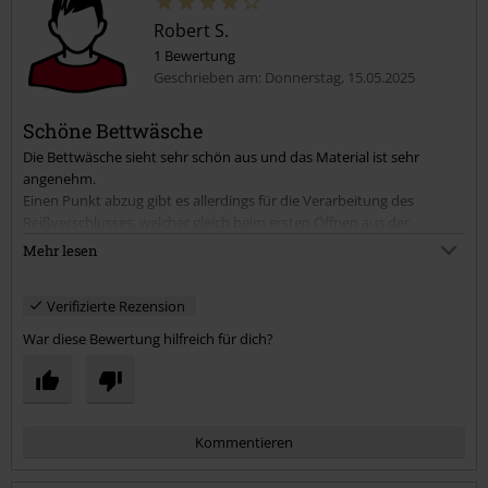
Robert S.
1 Bewertung
Geschrieben am: Donnerstag, 15.05.2025
Schöne Bettwäsche
Die Bettwäsche sieht sehr schön aus und das Material ist sehr
angenehm.
Einen Punkt abzug gibt es allerdings für die Verarbeitung des
Reißverschlusses, welcher gleich beim ersten Öffnen aus der
Führung rutschte. Das müsste hinten eigentlich vernäht werden.
Mehr lesen
Der Versand ging ansonsten Problemlos und der Kundenservice ist
top.
Verifizierte Rezension
War diese Bewertung hilfreich für dich?
Kommentieren