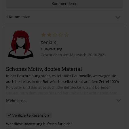
Kommentieren
1 Kommentar
Susann B.
Geschrieben am: Sonntag, 24.09.2023 12:58:03
Und deswegen ist die Bettwäsche nur 1 Stern wert?
Xenia K.
Ist sie qualitativ in Ordnung ? Behält sie die Form nach dem
Waschen? Das sind für mich Bewertungskriterien...
1 Bewertung
Geschrieben am: Mittwoch, 20.10.2021
Kommentar jetzt abschicken!
War dieser Kommentar hilfreich für dich?
Schönes Motiv, doofes Material
In der Beschreibung steht, es sei 100% Baumwolle, weswegen sie
auch bestellte. In der Bettwäsche selbst steht auf dem Zettel 100%
Polyester und das ist es auch. Die Bettdecke rutscht bei jeder
Bewegung in dem Bezug hin und her und das ist echt nervig. Man
schwitzt auch total darunter und hätte ich die Bettwäsche nicht erst
Mehr lesen
ein Jahr später das erste Mal drauf gemacht, hätte ich sie auch
wieder zurück geschickt.
Verifizierte Rezension
Das Motiv ist aber schön detailliert! Auch wenn mein
Kopfkissenbezug einen kleinen Fehler hat.
War diese Bewertung hilfreich für dich?