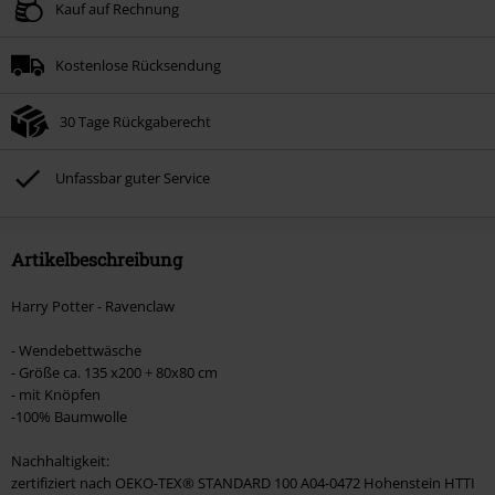
Gültig bis zum 09.08.2026
Kauf auf Rechnung
Nur Online. Mindestbestellwert 49.99€.
Kostenlose Rücksendung
Nach Codeeingabe wird dir der Rabatt automatisch am Ende der Bestellung
abgezogen.
30 Tage Rückgaberecht
Nicht mit anderen Aktionscodes kombinierbar. Von der Reduzierung
ausgeschlossen sind Bücher, Medien, Tickets, Rammstein, (Till) Lindemann,
Böhse Onkelz, Broilers, Die Ärzte, Die Toten Hosen, Metality, Gutscheine &
Unfassbar guter Service
Artikel, die einen Spendenbeitrag beinhalten.
Artikelbeschreibung
Harry Potter - Ravenclaw
- Wendebettwäsche
- Größe ca. 135 x200 + 80x80 cm
- mit Knöpfen
-100% Baumwolle
Nachhaltigkeit:
zertifiziert nach OEKO-TEX® STANDARD 100 A04-0472 Hohenstein HTTI