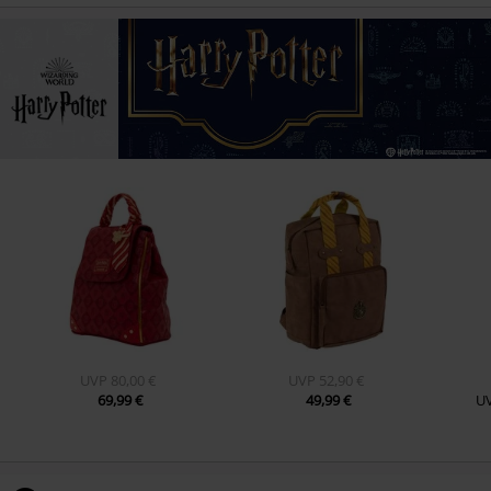
UVP
80,00 €
UVP
52,90 €
69,99 €
49,99 €
U