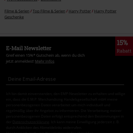
Filme & Serien
Top Filme & Serien
Harry Potter
Harry Potter
Geschenke
15%
E-Mail Newsletter
Rabatt
Greif einen 15%* Gutschein ab, wenn du dich
jetzt anmeldest!
Mehr Infos
Ich bin damit einverstanden, den EMP-Newsletter zu erhalten und willige
ein, dass die E.M.P. Merchandising Handelsgesellschaft mbH meine
personenbezogenen Daten verarbeitet um mich individuell und
regelmäßig über ihr Angebot zu informieren. Die Verarbeitung meiner
personenbezogenen Daten erfolgt entsprechend den Bestimmungen in
der
Datenschutzerklärung
. Ich kann meine Einwilligung jederzeit z. B.
durch Anklicken des Abmeldelinks widerrufen.