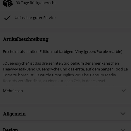
30 Tage Rückgaberecht
Unfassbar guter Service
Artikelbeschreibung
Erscheint als Limited Edition auf farbigem Viny (green/Purple marble)
„Queensrÿche" ist das dreizehnte Studioalbum der amerikanischen
Heavy-Metal-Band Queensrÿche und das erste, auf dem Sänger Todd La
Torre zu hören ist. Es wurde ursprünglich 2013 bei Century Media
Records veröffentlicht, zu einer kuriosen Zeit, in der es zwei
verschiedene Versionen der Band gab – die andere unter der Leitung
Mehr lesen
des ehemaligen Sängers Geoff Tate, der 2014 im Rahmen einer gütlichen
Einigung auf seine Rechte am Bandnamen verzichtete.
Als Neuanfang für die Band verkörpert „Queensrÿche" nach Jahren
Allgemein
interner Turbulenzen und stilistischer Umbrüche ein neues Gefühl von
Zielstrebigkeit und Klarheit. Mit La Torres hochfliegendem Gesang, der
an die klassische Ära erinnert und gleichzeitig neue Vitalität einbringt,
Artikelnummer:
603423
Design