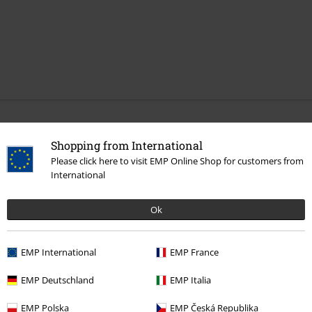
Mehr Kategorien. Mehr Möglichkeiten.
Shopping from International
Band Merch
Medien
Schallplatten
Please click here to visit EMP Online Shop for customers from
International
Sale %
Medien
Vinyl
Band Merch
Genre
Ok
Band Merch
Top Bands
Queensryche
EMP International
EMP France
EMP Deutschland
EMP Italia
15%
EMP Polska
EMP Česká Republika
E-Mail Newsletter