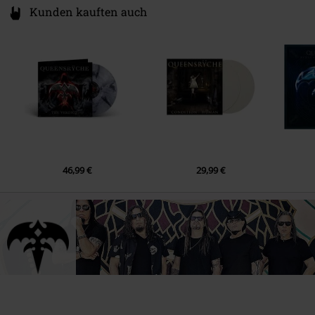
Kunden kauften auch
10.
Fallout
11.
Open Road
46,99 €
29,99 €