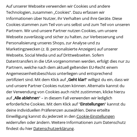
Auf unserer Webseite verwenden wir Cookies und andere
Technologien, zusammen „Cookies“. Dazu erfassen wir
Informationen über Nutzer, ihr Verhalten und ihre Geräte. Diese
Cookies stammen zum Teil von uns selbst und zum Teil von unseren
Partnern. Wir und unsere Partner nutzen Cookies, um unsere
Webseite zuverlässig und sicher zu halten, zur Verbesserung und
Personalisierung unseres Shops, zur Analyse und zu
Marketingzwecken (z. B. personalisierte Anzeigen) auf unserer
Webseite, Social Media und auf Drittwebseiten. Sofern
Rechtliches
Datentransfers in die USA vorgenommen werden, erfolgt dies nur zu
Partnern, welche nach dem aktuell geltenden EU-Recht einem
AGB
Angemessenheitsbeschluss unterliegen und entsprechend
zertifiziert sind. Mit dem Klick auf „
Geht klar!
“ willigst du ein, dass wir
Impressum
und unsere Partner Cookies nutzen können. Alternativ kannst du
der Verwendung von Cookies auch nicht zustimmen, klicke hierzu
Datenschutz
auf „
Alle ablehnen
“ – in diesem Fall verwenden wir lediglich
erforderliche Cookies. Mit dem Klick auf "
Einstellungen
" kannst du
Entsorgung und Umweltschutz
deine individuellen Präferenzen auswählen. Deine erteilte
Einwilligung kannst du jederzeit in den
Cookie-Einstellungen
widerrufen oder ändern. Weitere Informationen zum Datenschutz
Konformitätserklärung
findest du hier
Datenschutzerklärung
.
Information zur Barrierefreiheit