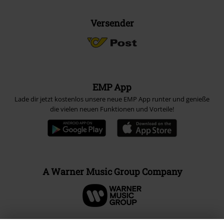
Versender
EMP App
Lade dir jetzt kostenlos unsere neue EMP App runter und genieße
die vielen neuen Funktionen und Vorteile!
A Warner Music Group Company