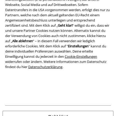
Webseite, Social Media und auf Drittwebseiten. Sofern
Rechtliches
Datentransfers in die USA vorgenommen werden, erfolgt dies nur zu
AGB
Partnern, welche nach dem aktuell geltenden EU-Recht einem
Angemessenheitsbeschluss unterliegen und entsprechend
zertifiziert sind. Mit dem Klick auf „
Geht klar!
“ willigst du ein, dass wir
Impressum
und unsere Partner Cookies nutzen können. Alternativ kannst du
der Verwendung von Cookies auch nicht zustimmen, klicke hierzu
Datenschutz
auf „
Alle ablehnen
“ – in diesem Fall verwenden wir lediglich
erforderliche Cookies. Mit dem Klick auf "
Einstellungen
" kannst du
Entsorgung und Umweltschutz
deine individuellen Präferenzen auswählen. Deine erteilte
Einwilligung kannst du jederzeit in den
Cookie-Einstellungen
Konformitätserklärung
widerrufen oder ändern. Weitere Informationen zum Datenschutz
findest du hier
Datenschutzerklärung
.
Information zur Barrierefreiheit
Cookie-Einstellungen
Vertrag widerrufen
Alle Preise inkl. gesetzlicher Mehrwertsteuer, zzgl.
Versandkosten
© 1986-2026 E.M.P. Merchandising HGmbH