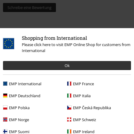
Schreibe eine Bewertung
Shopping from International
Please click here to visit EMP Online Shop for customers from
International
Ok
15%
E-Mail Newsletter
EMP International
EMP France
Rabatt
Greif einen 15%* Gutschein ab, wenn du dich
EMP Deutschland
EMP Italia
jetzt anmeldest!
Mehr Infos
EMP Polska
EMP Česká Republika
EMP Norge
EMP Schweiz
Ich bin damit einverstanden, den EMP-Newsletter zu erhalten und willige
EMP Suomi
EMP Ireland