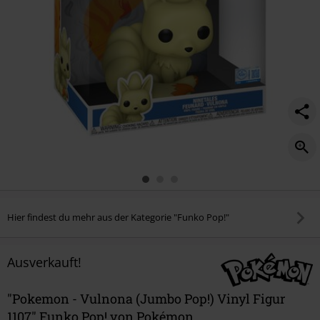
1107/587038St.html
Hier findest du mehr aus der Kategorie "Funko Pop!"
Ausverkauft!
"Pokemon - Vulnona (Jumbo Pop!) Vinyl Figur
1107" Funko Pop! von Pokémon