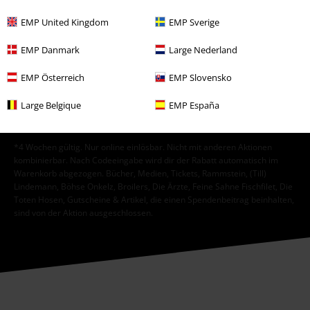
ein, dass die E.M.P. Merchandising Handelsgesellschaft mbH meine
personenbezogenen Daten verarbeitet um mich individuell und
EMP United Kingdom
EMP Sverige
regelmäßig über ihr Angebot zu informieren. Die Verarbeitung meiner
personenbezogenen Daten erfolgt entsprechend den Bestimmungen in
EMP Danmark
Large Nederland
der
Datenschutzerklärung
. Ich kann meine Einwilligung jederzeit z. B.
durch Anklicken des Abmeldelinks widerrufen.
EMP Österreich
EMP Slovensko
Hier
kann ich mich vom Newsletter wieder abmelden.
Large Belgique
EMP España
Anmelden
*4 Wochen gültig. Nur online einlösbar. Nicht mit anderen Aktionen
kombinierbar. Nach Codeeingabe wird dir der Rabatt automatisch im
Warenkorb abgezogen. Bücher, Medien, Tickets, Rammstein, (Till)
Lindemann, Böhse Onkelz, Broilers, Die Ärzte, Feine Sahne Fischfilet, Die
Toten Hosen, Gutscheine & Artikel, die einen Spendenbeitrag beinhalten,
sind von der Aktion ausgeschlossen.