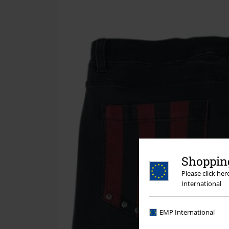
Shopping
Please click he
International
EMP International