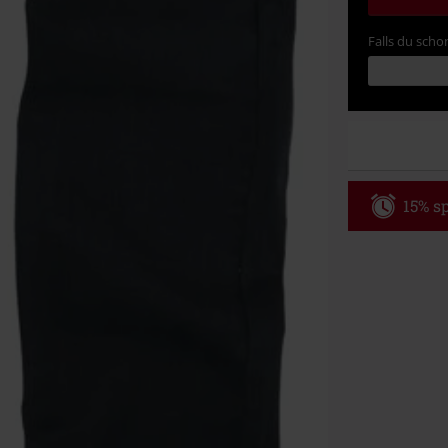
Falls du schon
15% sp
Code
WE
Gültig bis zu
Nur Online. Mi
Nach Codeeing
Nicht mit and
Bücher, Medien
Die Toten Hose