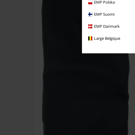
EMP Polska
EMP Suomi
EMP Danmark
Large Belgique