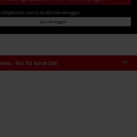
 Mitglied bist, kannst du dich hier einloggen:
Jetzt einloggen
aren - Nur für kurze Zeit!
EKEND
Code kopieren
m 09.08.2026
ndestbestellwert 49.99€.
abe wird dir der Rabatt automatisch am Ende der Bestellung abgezogen.
eren Aktionscodes kombinierbar. Von der Reduzierung ausgeschlossen sind
, Tickets, Rammstein, (Till) Lindemann, Böhse Onkelz, Broilers, Die Ärzte,
n, Metality, Gutscheine & Artikel, die einen Spendenbeitrag beinhalten.