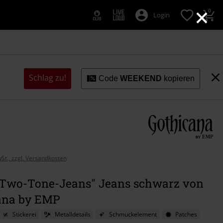
×
0
Login
Schlag zu!
Code
WEEKEND
kopieren
wSt., zzgl. Versandkosten
- Two-Tone-Jeans" Jeans schwarz von
ana by EMP
Stickerei
Metalldetails
Schmuckelement
Patches