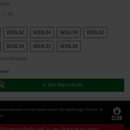
etails
(6)
W30L32
W30L34
W31L34
W32L32
W33L34
W34L32
W34L34
nd Größentabelle
erbar!
In den Warenkorb
Versandkosten und probiere direkt den Backstage Club für 30
s:
Probemitgliedschaft in den Warenkorb legen!