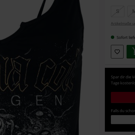
Wähle
S
deine
Artikelmaße u
Größe
Sofort lief
Spar dir die 
Tage kostenlo
Falls du schon