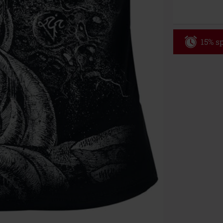
15% sp
Code
WE
Gültig bis zu
Nur Online. Mi
Nach Codeeing
Nicht mit and
Bücher, Medien
Die Toten Hose