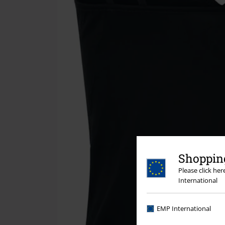
Shopping
Please click he
International
EMP International