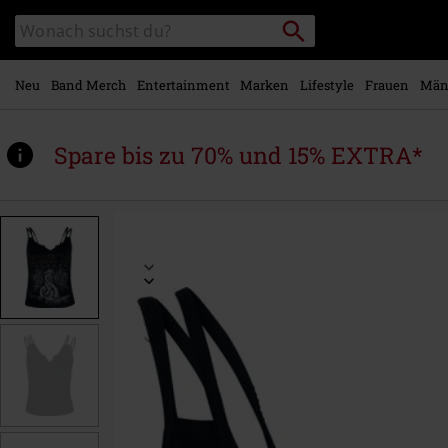
Zum
Packstation
Katalog
Hauptinhalt
suchen
durchsuchen
springen
Neu
Band Merch
Entertainment
Marken
Lifestyle
Frauen
Män
Spare bis zu 70% und 15% EXTRA*
https://www.emp.at/p/oxygen/582103.html