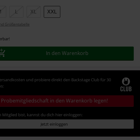
M
L
XL
XXL
nd Größentabelle
erbar!
In den Warenkorb
Versandkosten und probiere direkt den Backstage Club für 30
s:
Probemitgliedschaft in den Warenkorb legen!
 Mitglied bist, kannst du dich hier einloggen:
Jetzt einloggen