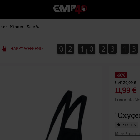
EMP
Merchandise
-
Fanartikel
ner
Kinder
Sale %
Shop
für
Rock
0
2
1
0
2
3
1
3
0
2
1
0
2
3
1
2
5
2
3
HAPPY WEEKEND
&
Entertainment
-60%
UVP
29,99 €
11,99 €
Preise inkl. M
"Oxyge
Exklusiv
Mehr Produktd