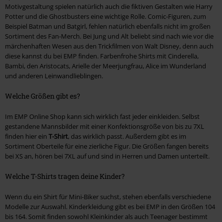
Motivgestaltung spielen natürlich auch die fiktiven Gestalten wie Harry
Potter und die Ghostbusters eine wichtige Rolle. Comic-Figuren, zum
Beispiel Batman und Batgirl, fehlen natürlich ebenfalls nicht im großen
Sortiment des Fan-Merch. Bei Jung und Alt beliebt sind nach wie vor die
märchenhaften Wesen aus den Trickfilmen von Walt Disney, denn auch
diese kannst du bei EMP finden. Farbenfrohe Shirts mit Cinderella,
Bambi, den Aristocats, Arielle der Meerjungfrau, Alice im Wunderland
und anderen Leinwandlieblingen.
Welche Größen gibt es?
Im EMP Online Shop kann sich wirklich fast jeder einkleiden. Selbst
gestandene Mannsbilder mit einer Konfektionsgröße von bis zu 7XL
finden hier ein
T-Shirt
, das wirklich passt. Außerdem gibt es im
Sortiment Oberteile für eine zierliche Figur. Die Größen fangen bereits
bei XS an, hören bei 7XL auf und sind in Herren und Damen unterteilt.
Welche T-Shirts tragen deine Kinder?
Wenn du ein Shirt für Mini-Biker suchst, stehen ebenfalls verschiedene
Modelle zur Auswahl. Kinderkleidung gibt es bei EMP in den Größen 104
bis 164. Somit finden sowohl Kleinkinder als auch Teenager bestimmt