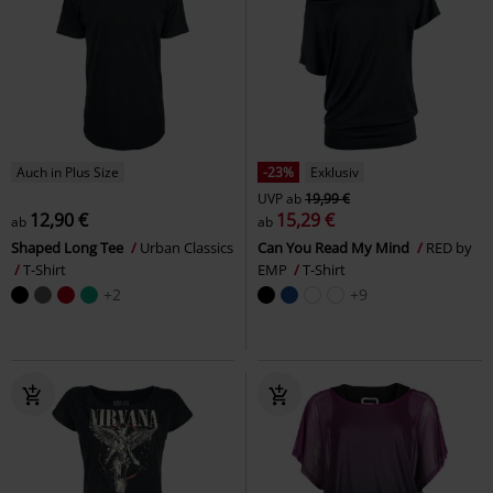
Auch in Plus Size
-23%
Exklusiv
UVP
ab
19,99 €
12,90 €
15,29 €
ab
ab
Shaped Long Tee
Urban Classics
Can You Read My Mind
RED by
T-Shirt
EMP
T-Shirt
+2
+9