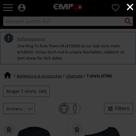
×
EMP
0
Merchandise
-
Packst
Katalog
suchen
Fanartikel
durchsuchen
Shop
für
Information
Rock
One Ring To Rule Them All (473989) ist zur Zeit nicht mehr
&
erhältlich. Schau doch mal in unsere Neuheiten, vielleicht ist
Entertainment
dort etwas für dich dabei.
Bekleidung & Accessoires
Oberteile
T-shirts (6789)
Ringer T-shirts
(40)
Filtern