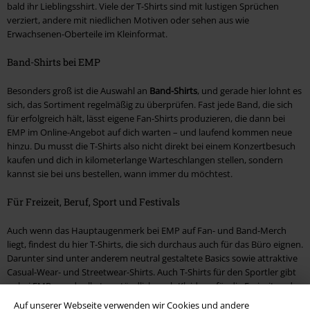
bald ihr Lieblingsshirt. Viele der T-Shirts sind mit lustigen Sprüchen
verziert, andere mit niedlichen Motiven oder sehen aus wie
Erwachsenen-Oberteile im Kleinformat.
Band-Shirts bei EMP
Besonders groß ist die Auswahl an
Band-Shirts
, und gerade hier lohnt es
sich, das Sortiment regelmäßig zu überprüfen. Fast jede Band, die sich
für erfolgreich hält, lässt eigene Fan-Shirts produzieren, die dann bei
EMP im Online-Angebot auf dich warten – und laufend kommen neue
hinzu. Du musst die T-Shirts also nicht direkt bei einem Konzertbesuch
kaufen und dich in kilometerlange Warteschlangen stellen, sondern
kannst sie bei uns bestellen, wann immer du möchtest.
Für Freizeit, Beruf, Sport und Festivals
Auch wenn das Hauptaugenmerk bei EMP auf Fan- und Band-Merch
liegt, findest du hier T-Shirts, die sich durchaus auch für das Büro eignen.
Darunter sind unter anderem neutral gestaltete Basics sowie attraktive
Casual-Wear- und Streetwear-Shirts. Auch T-Shirts für den Sportler gibt
es bei EMP – und selbstverständlich auch Kleidung für die Freizeit und
den Besuch von Konzerten und Festivals.
Auf unserer Webseite verwenden wir Cookies und andere