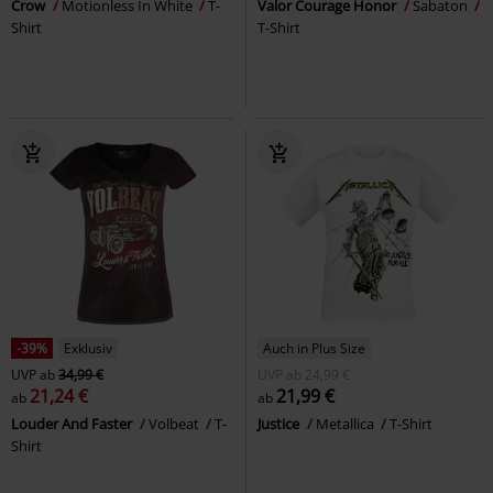
Crow
Motionless In White
T-
Valor Courage Honor
Sabaton
Shirt
T-Shirt
-39%
Exklusiv
Auch in Plus Size
UVP
ab
34,99 €
UVP
ab
24,99 €
21,24 €
21,99 €
ab
ab
Louder And Faster
Volbeat
T-
Justice
Metallica
T-Shirt
Shirt