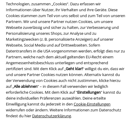
Technologien, zusammen „Cookies“. Dazu erfassen wir
Was trägt der stilbewusste Szene-Gänger?
Informationen über Nutzer, ihr Verhalten und ihre Geräte. Diese
Cookies stammen zum Teil von uns selbst und zum Teil von unseren
Für Szene-Gänger unterschiedlicher Genres hält EMP die passenden T-
Partnern. Wir und unsere Partner nutzen Cookies, um unsere
Shirts bereit. Von der Rockwear über Wikinger- und Mittelalter-Mode bis
Webseite zuverlässig und sicher zu halten, zur Verbesserung und
hin zum Punk findet jeder sein Lieblingsteil. Fans des Rockabilly
Personalisierung unseres Shops, zur Analyse und zu
kommen ebenso auf ihre Kosten wie alle Anhänger des Industrial.
Marketingzwecken (z. B. personalisierte Anzeigen) auf unserer
Besonders zahlreich sind die Modelle, die sich der Gothic-Kultur
Webseite, Social Media und auf Drittwebseiten. Sofern
widmen. Die schwarze Romantik spielt im Sortiment eine ähnlich große
Datentransfers in die USA vorgenommen werden, erfolgt dies nur zu
Rolle wie Fantasy. Nicht alle Gothic-
T-Shirts
sind jedoch nur mystisch
Partnern, welche nach dem aktuell geltenden EU-Recht einem
gestaltet, es gibt auch Motive im Splatter- und Horror-Stil.
Angemessenheitsbeschluss unterliegen und entsprechend
zertifiziert sind. Mit dem Klick auf „
Geht klar!
“ willigst du ein, dass wir
Nichts versäumen – im T-Shirt Shop von EMP stöbern!
und unsere Partner Cookies nutzen können. Alternativ kannst du
der Verwendung von Cookies auch nicht zustimmen, klicke hierzu
Im EMP Online Shop erwartet dich eine Auswahl von mehreren tausend
auf „
Alle ablehnen
“ – in diesem Fall verwenden wir lediglich
T-Shirts und ständig werden es mehr! Deshalb solltest du dir
erforderliche Cookies. Mit dem Klick auf "
Einstellungen
" kannst du
angewöhnen, den
Shirt Shop von EMP
regelmäßig zu besuchen und
deine individuellen Präferenzen auswählen. Deine erteilte
dich dort über die Modelle informieren, die neu auf den Markt
Einwilligung kannst du jederzeit in den
Cookie-Einstellungen
gekommen sind. Es macht irre viel Spaß, im Sortiment zu stöbern und
widerrufen oder ändern. Weitere Informationen zum Datenschutz
dabei T-Shirts zu entdecken, die durch ein außergewöhnliches Design
findest du hier
Datenschutzerklärung
.
überraschen und aussehen, als wären sie nur für dich gemacht.
Vielleicht findest du aber auch ein originelles Geschenk für Verwandte,