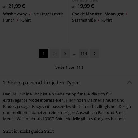
UVP
ab
24,99 €
21,99 €
19,99 €
ab
ab
WashIt Away
Five Finger Death
Cookie Monster - Moonlight
Punch
T-Shirt
Sesamstraße
T-Shirt
1
2
3
...
114
Seite 1 von 114
T-Shirts passend für jeden Typen
Der EMP Online Shop ist ein Geheimtipp für alle, die sich für
extravagante Mode interessieren. Hier finden Männer, Frauen und
Kinder, ja sogar Babys, ein passendes Shirt im nicht alltäglichen Design
und profitieren dabei von einer riesigen Auswahl an Fan- und Band-
Merch. Weit mehr als 1000 T-Shirt-Modelle gibt es übrigens bei uns.
Shirt ist nicht gleich Shirt