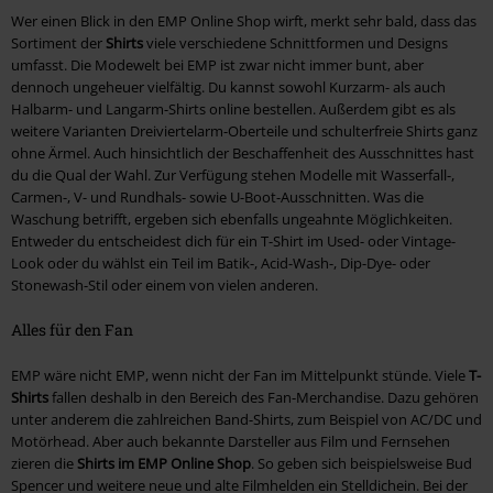
Wer einen Blick in den EMP Online Shop wirft, merkt sehr bald, dass das
Sortiment der
Shirts
viele verschiedene Schnittformen und Designs
umfasst. Die Modewelt bei EMP ist zwar nicht immer bunt, aber
dennoch ungeheuer vielfältig. Du kannst sowohl Kurzarm- als auch
Halbarm- und Langarm-Shirts online bestellen. Außerdem gibt es als
weitere Varianten Dreiviertelarm-Oberteile und schulterfreie Shirts ganz
ohne Ärmel. Auch hinsichtlich der Beschaffenheit des Ausschnittes hast
du die Qual der Wahl. Zur Verfügung stehen Modelle mit Wasserfall-,
Carmen-, V- und Rundhals- sowie U-Boot-Ausschnitten. Was die
Waschung betrifft, ergeben sich ebenfalls ungeahnte Möglichkeiten.
Entweder du entscheidest dich für ein T-Shirt im Used- oder Vintage-
Look oder du wählst ein Teil im Batik-, Acid-Wash-, Dip-Dye- oder
Stonewash-Stil oder einem von vielen anderen.
Alles für den Fan
EMP wäre nicht EMP, wenn nicht der Fan im Mittelpunkt stünde. Viele
T-
Shirts
fallen deshalb in den Bereich des Fan-Merchandise. Dazu gehören
unter anderem die zahlreichen Band-Shirts, zum Beispiel von AC/DC und
Motörhead. Aber auch bekannte Darsteller aus Film und Fernsehen
zieren die
Shirts im EMP Online Shop
. So geben sich beispielsweise Bud
Spencer und weitere neue und alte Filmhelden ein Stelldichein. Bei der