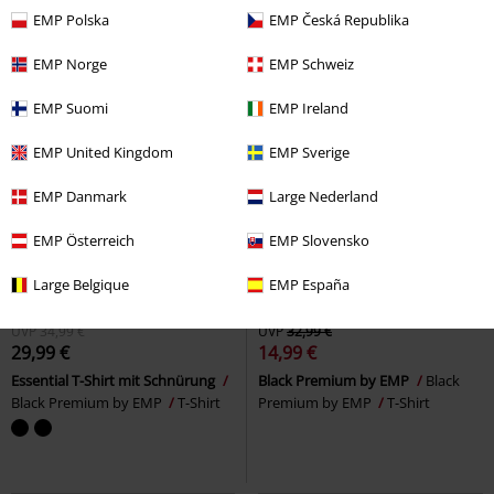
EMP Polska
EMP Česká Republika
EMP Norge
EMP Schweiz
EMP Suomi
EMP Ireland
EMP United Kingdom
EMP Sverige
EMP Danmark
Large Nederland
EMP Österreich
EMP Slovensko
Large Belgique
EMP España
Exklusiv
Neu
-54%
Exklusiv
UVP
34,99 €
UVP
32,99 €
29,99 €
14,99 €
Essential T-Shirt mit Schnürung
Black Premium by EMP
Black
Black Premium by EMP
T-Shirt
Premium by EMP
T-Shirt