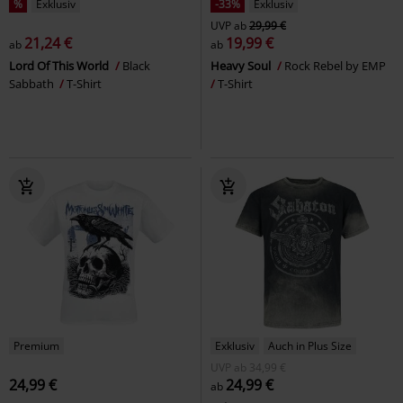
%
Exklusiv
-33%
Exklusiv
UVP
ab
29,99 €
21,24 €
19,99 €
ab
ab
Lord Of This World
Black
Heavy Soul
Rock Rebel by EMP
Sabbath
T-Shirt
T-Shirt
Premium
Exklusiv
Auch in Plus Size
UVP
ab
34,99 €
24,99 €
24,99 €
ab