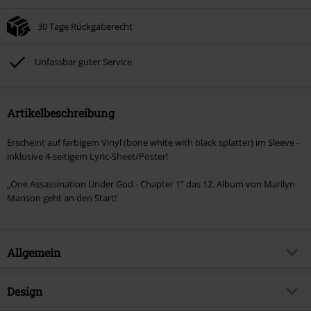
30 Tage Rückgaberecht
Unfassbar guter Service
Artikelbeschreibung
Erscheint auf farbigem Vinyl (bone white with black splatter) im Sleeve -
inklusive 4-seitigem Lyric-Sheet/Poster!
„One Assassination Under God - Chapter 1" das 12. Album von Marilyn
Manson geht an den Start!
Allgemein
Artikelnummer:
577836
Design
Titel
One Assassination under God -