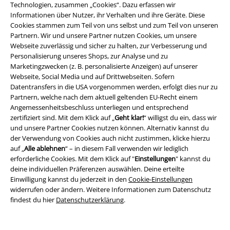
Technologien, zusammen „Cookies“. Dazu erfassen wir
Informationen über Nutzer, ihr Verhalten und ihre Geräte. Diese
Cookies stammen zum Teil von uns selbst und zum Teil von unseren
Partnern. Wir und unsere Partner nutzen Cookies, um unsere
Webseite zuverlässig und sicher zu halten, zur Verbesserung und
Personalisierung unseres Shops, zur Analyse und zu
Marketingzwecken (z. B. personalisierte Anzeigen) auf unserer
Webseite, Social Media und auf Drittwebseiten. Sofern
Rechtliches
Datentransfers in die USA vorgenommen werden, erfolgt dies nur zu
AGB
Partnern, welche nach dem aktuell geltenden EU-Recht einem
Angemessenheitsbeschluss unterliegen und entsprechend
zertifiziert sind. Mit dem Klick auf „
Geht klar!
“ willigst du ein, dass wir
Impressum
und unsere Partner Cookies nutzen können. Alternativ kannst du
der Verwendung von Cookies auch nicht zustimmen, klicke hierzu
Datenschutz
auf „
Alle ablehnen
“ – in diesem Fall verwenden wir lediglich
erforderliche Cookies. Mit dem Klick auf "
Einstellungen
" kannst du
Entsorgung und Umweltschutz
deine individuellen Präferenzen auswählen. Deine erteilte
Einwilligung kannst du jederzeit in den
Cookie-Einstellungen
Konformitätserklärung
widerrufen oder ändern. Weitere Informationen zum Datenschutz
findest du hier
Datenschutzerklärung
.
Information zur Barrierefreiheit