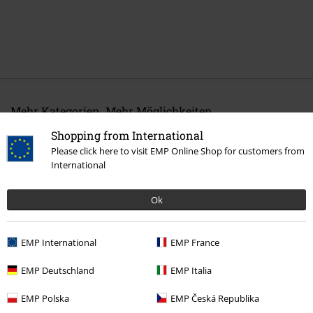
Mehr Kategorien. Mehr Möglichkeiten.
Band Merch
Genre
Nu Metal
Shopping from International
Please click here to visit EMP Online Shop for customers from
Band Merch
Medien
Schallplatten
International
Band Merch
Top Bands
Marilyn Manson
Alben
Ok
Sale %
Medien
Vinyl
EMP International
EMP France
EMP Deutschland
EMP Italia
15%
E-Mail Newsletter
Rabatt
EMP Polska
EMP Česká Republika
Greif einen 15%* Gutschein ab, wenn du dich