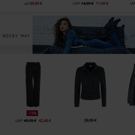
69,99 €
UVP
14,99 €
11,99 €
UV
ab
-15%
39,99 €
UVP
49,99 €
42,49 €