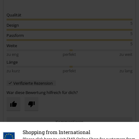
Qualität
5
Design
5
Passform
5
Weite
zu eng
perfekt
zu weit
Länge
zu kurz
perfekt
zu lang
Verifizierte Rezension
War diese Bewertung hilfreich für dich?
Kommentieren
Shopping from International
Please click here to visit EMP Online Shop for customers from