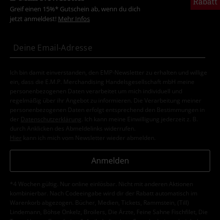
Rabatt
Greif einen 15%* Gutschein ab, wenn du dich
jetzt anmeldest!
Mehr Infos
Ich bin damit einverstanden, den EMP-Newsletter zu erhalten und willige
ein, dass die E.M.P. Merchandising Handelsgesellschaft mbH meine
personenbezogenen Daten verarbeitet um mich individuell und
regelmäßig über ihr Angebot zu informieren. Die Verarbeitung meiner
personenbezogenen Daten erfolgt entsprechend den Bestimmungen in
der
Datenschutzerklärung
. Ich kann meine Einwilligung jederzeit z. B.
durch Anklicken des Abmeldelinks widerrufen.
Hier
kann ich mich vom Newsletter wieder abmelden.
Anmelden
*4 Wochen gültig. Nur online einlösbar. Nicht mit anderen Aktionen
kombinierbar. Nach Codeeingabe wird dir der Rabatt automatisch im
Warenkorb abgezogen. Bücher, Medien, Tickets, Rammstein, (Till)
Lindemann, Böhse Onkelz, Broilers, Die Ärzte, Feine Sahne Fischfilet, Die