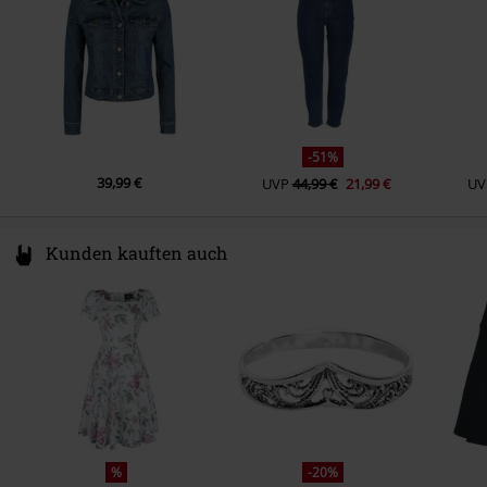
www.bestseller.com
-51%
39,99 €
UVP
44,99 €
21,99 €
UV
Kunden kauften auch
%
-20%