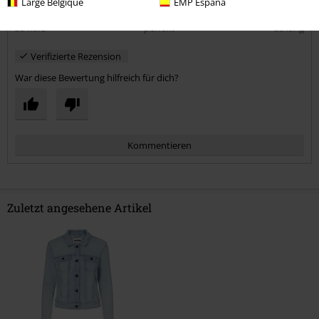
Large Belgique
EMP España
Länge
zu kurz
perfekt
zu lang
Verifizierte Rezension
War diese Bewertung hilfreich für dich?
Kommentieren
Zuletzt angesehene Artikel
Kommentar jetzt abschicken!