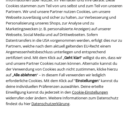
Informationen über Nutzer, ihr Verhalten und ihre Geräte. Diese
Cookies stammen zum Teil von uns selbst und zum Teil von unseren
Partnern. Wir und unsere Partner nutzen Cookies, um unsere
Webseite zuverlässig und sicher zu halten, zur Verbesserung und
Personalisierung unseres Shops, zur Analyse und zu
Marketingzwecken (z. B. personalisierte Anzeigen) auf unserer
Webseite, Social Media und auf Drittwebseiten. Sofern
Datentransfers in die USA vorgenommen werden, erfolgt dies nur zu
Partnern, welche nach dem aktuell geltenden EU-Recht einem
Rechtliches
Angemessenheitsbeschluss unterliegen und entsprechend
zertifiziert sind. Mit dem Klick auf „
Geht klar!
“ willigst du ein, dass wir
AGB
und unsere Partner Cookies nutzen können. Alternativ kannst du
der Verwendung von Cookies auch nicht zustimmen, klicke hierzu
auf „
Alle ablehnen
“ – in diesem Fall verwenden wir lediglich
Impressum
erforderliche Cookies. Mit dem Klick auf "
Einstellungen
" kannst du
deine individuellen Präferenzen auswählen. Deine erteilte
Datenschutz
Einwilligung kannst du jederzeit in den
Cookie-Einstellungen
widerrufen oder ändern. Weitere Informationen zum Datenschutz
Entsorgung und Umweltschutz
findest du hier
Datenschutzerklärung
.
Konformitätserklärung
Information zur Barrierefreiheit