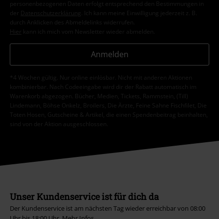
personenbezogenen Daten erfolgt entsprechend den Bestimmungen in
der
Datenschutzerklärung
. Ich kann meine Einwilligung jederzeit z. B.
durch Anklicken des Abmeldelinks widerrufen.
Hier
kann ich mich vom Newsletter wieder abmelden.
Anmelden
*4 Wochen gültig. Nur online einlösbar. Nicht mit anderen Aktionen
kombinierbar. Nach Codeeingabe wird dir der Rabatt automatisch im
Warenkorb abgezogen. Bücher, Medien, Tickets, Rammstein, (Till)
Lindemann, Böhse Onkelz, Broilers, Die Ärzte, Feine Sahne Fischfilet, Die
Toten Hosen, Gutscheine & Artikel, die einen Spendenbeitrag beinhalten,
sind von der Aktion ausgeschlossen.
Unser Kundenservice ist für dich da
Der Kundenservice ist am nächsten Tag wieder erreichbar von 08:00
Uhr bis 18:00 Uhr.
Mehr Infos