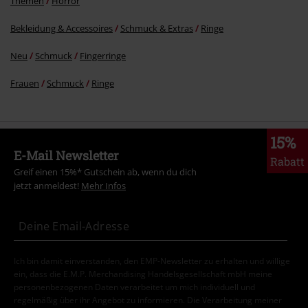
Themen
Horror
Bekleidung & Accessoires
Schmuck & Extras
Ringe
Neu
Schmuck
Fingerringe
Frauen
Schmuck
Ringe
15%
E-Mail Newsletter
Rabatt
Greif einen 15%* Gutschein ab, wenn du dich
jetzt anmeldest!
Mehr Infos
Ich bin damit einverstanden, den EMP-Newsletter zu erhalten und willige
ein, dass die E.M.P. Merchandising Handelsgesellschaft mbH meine
personenbezogenen Daten verarbeitet um mich individuell und
regelmäßig über ihr Angebot zu informieren. Die Verarbeitung meiner