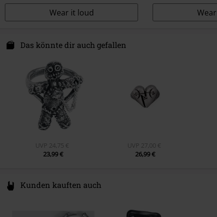
Wear it loud
Wear 
Das könnte dir auch gefallen
UVP
24,75 €
UVP
27,00 €
23,99 €
26,99 €
Kunden kauften auch