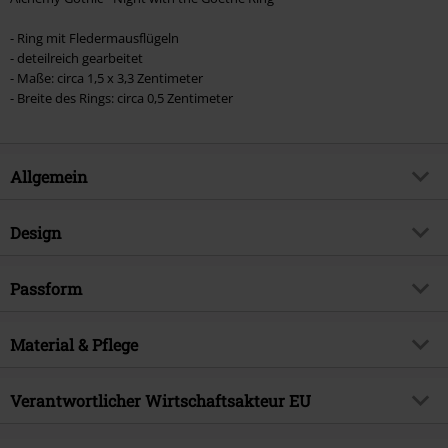
- Ring mit Fledermausflügeln
- deteilreich gearbeitet
- Maße: circa 1,5 x 3,3 Zentimeter
- Breite des Rings: circa 0,5 Zentimeter
Allgemein
Artikelnummer:
529966
Design
Titel
Night with the Goethe Ring
Produkt-Typ
Ring
Brand
Passform
Alchemy Gothic
Farbe
silberfarben
Produktthema
Gothic, Horror, Geschenke
Körperstelle
Finger
Material & Pflege
Erscheinungsdatum
19.07.2022
Geschlecht
Frauen
Obermaterial
Hartzinn
Verantwortlicher Wirtschaftsakteur EU
Alchemy Carta LTD. C/O Outer Vision SI.