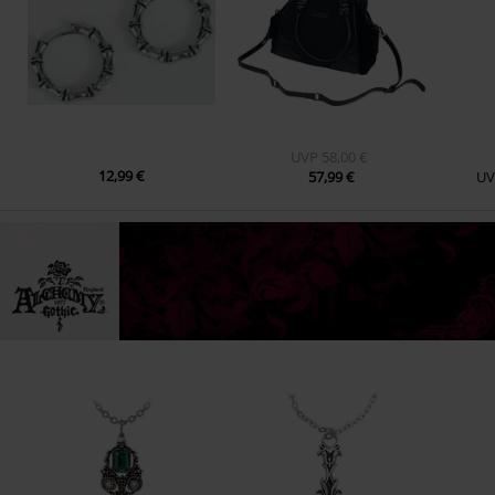
UVP
58,00 €
12,99 €
57,99 €
UV