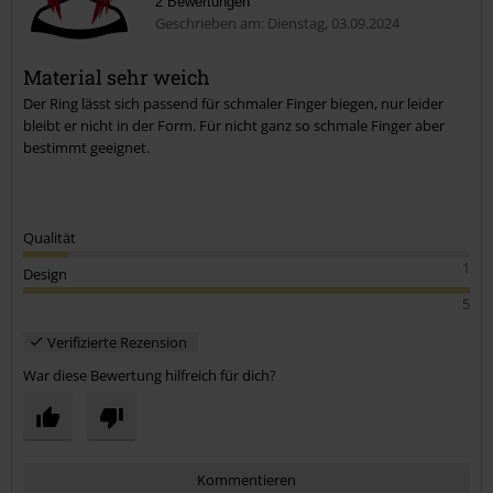
2 Bewertungen
Geschrieben am: Dienstag, 03.09.2024
Material sehr weich
Der Ring lässt sich passend für schmaler Finger biegen, nur leider
Kommentar jetzt abschicken!
bleibt er nicht in der Form. Für nicht ganz so schmale Finger aber
bestimmt geeignet.
Qualität
1
Design
5
Verifizierte Rezension
War diese Bewertung hilfreich für dich?
Kommentieren