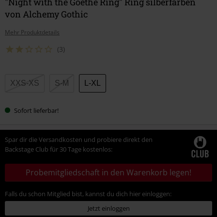
"Night with the Goethe Ring" Ring silberfarben
von Alchemy Gothic
Mehr Produktdetails
(3)
Wähle
XXS-XS
S-M
L-XL
deine
Größe
Sofort lieferbar!
Spar dir die Versandkosten und probiere direkt den
Backstage Club für 30 Tage kostenlos:
Probemitgliedschaft in den Warenkorb legen!
Falls du schon Mitglied bist, kannst du dich hier einloggen:
Jetzt einloggen