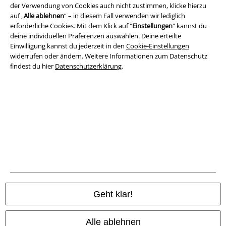
AGB
der Verwendung von Cookies auch nicht zustimmen, klicke hierzu
auf „
Alle ablehnen
“ – in diesem Fall verwenden wir lediglich
Impressum
erforderliche Cookies. Mit dem Klick auf "
Einstellungen
" kannst du
deine individuellen Präferenzen auswählen. Deine erteilte
Einwilligung kannst du jederzeit in den
Cookie-Einstellungen
Datenschutz
widerrufen oder ändern. Weitere Informationen zum Datenschutz
findest du hier
Datenschutzerklärung
.
Entsorgung und Umweltschutz
Konformitätserklärung
Information zur Barrierefreiheit
Cookie-Einstellungen
Vertrag widerrufen
Alle Preise inkl. gesetzlicher Mehrwertsteuer, zzgl.
Versandkosten
Geht klar!
© 1986-2026 E.M.P. Merchandising HGmbH
Alle ablehnen