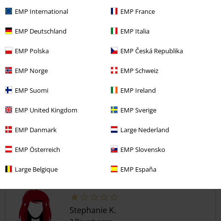
beweglich, was sich gut an verschiedene Fingergrößen anpassen
EMP International
EMP France
lässt, zumindeste dachte ich das, denn nach ein paar Wochen ist er
leider zerbrochen.
EMP Deutschland
EMP Italia
EMP Polska
EMP Česká Republika
Qualität
EMP Norge
EMP Schweiz
1
Design
5
EMP Suomi
EMP Ireland
Verifizierte Rezension
EMP United Kingdom
EMP Sverige
War diese Bewertung hilfreich für dich?
EMP Danmark
Large Nederland
EMP Österreich
EMP Slovensko
Kommentieren
Large Belgique
EMP España
Stephanie K.