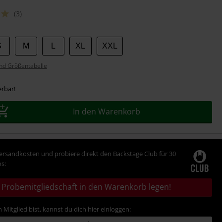
(3)
S
M
L
XL
XXL
nd Größentabelle
erbar!
In den Warenkorb
Versandkosten und probiere direkt den Backstage Club für 30
s:
Probemitgliedschaft in den Warenkorb legen!
 Mitglied bist, kannst du dich hier einloggen: