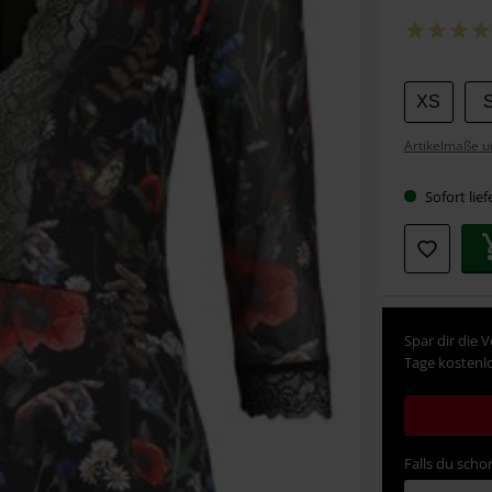
Wähle
XS
deine
Artikelmaße u
Größe
Sofort lief
Spar dir die 
Tage kostenlo
Falls du schon