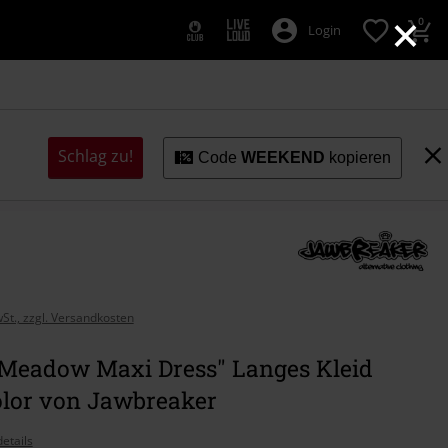
×
0
Login
Schlag zu!
Code
WEEKEND
kopieren
wSt., zzgl. Versandkosten
 Meadow Maxi Dress" Langes Kleid
olor von Jawbreaker
etails