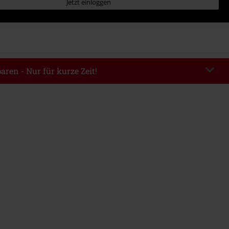
Jetzt einloggen
aren - Nur für kurze Zeit!
EKEND
Code kopieren
m 09.08.2026
ndestbestellwert 49.99€.
abe wird dir der Rabatt automatisch am Ende der Bestellung abgezogen.
eren Aktionscodes kombinierbar. Von der Reduzierung ausgeschlossen sind
, Tickets, Rammstein, (Till) Lindemann, Böhse Onkelz, Broilers, Die Ärzte,
n, Metality, Gutscheine & Artikel, die einen Spendenbeitrag beinhalten.