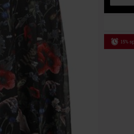
15% sp
Code
WE
Gültig bis zu
Nur Online. Mi
Nach Codeeing
Nicht mit and
Bücher, Medien
Die Toten Hose