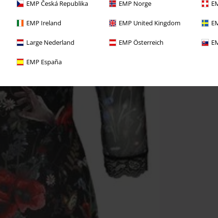
EMP Česká Republika
EMP Norge
EM
EMP Ireland
EMP United Kingdom
EM
Large Nederland
EMP Österreich
EM
EMP España