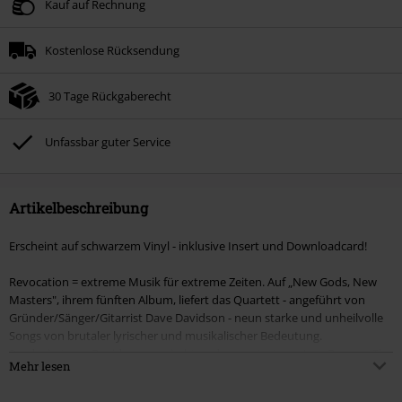
Kauf auf Rechnung
Kostenlose Rücksendung
30 Tage Rückgaberecht
Unfassbar guter Service
Artikelbeschreibung
Erscheint auf schwarzem Vinyl - inklusive Insert und Downloadcard!
Revocation = extreme Musik für extreme Zeiten. Auf „New Gods, New
Masters", ihrem fünften Album, liefert das Quartett - angeführt von
Gründer/Sänger/Gitarrist Dave Davidson - neun starke und unheilvolle
Songs von brutaler lyrischer und musikalischer Bedeutung.
Produziert von Davidson, gemischt und gemastert von Jens Bogren (The
Mehr lesen
Haunted, Spiritbox), thematisieren Tracks wie „Cronenberged" (feat.
Jonny Davy von Job for a Cowboy), „Sarcophagi of the Soul", „Confines of