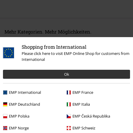
Mehr Kategorien. Mehr Möglichkeiten.
Band Merch
Genre
Thrash Metal
Shopping from International
Band Merch
Medien
Schallplatten
Please click here to visit EMP Online Shop for customers from
International
Sale %
Medien
Vinyl
Ok
15%
EMP International
EMP France
E-Mail Newsletter
Rabatt
Greif einen 15%* Gutschein ab, wenn du dich
EMP Deutschland
EMP Italia
jetzt anmeldest!
Mehr Infos
EMP Polska
EMP Česká Republika
EMP Norge
EMP Schweiz