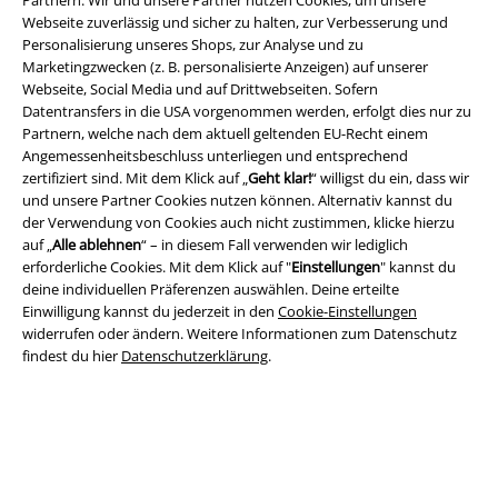
Webseite zuverlässig und sicher zu halten, zur Verbesserung und
Personalisierung unseres Shops, zur Analyse und zu
Rechtliches
Marketingzwecken (z. B. personalisierte Anzeigen) auf unserer
Webseite, Social Media und auf Drittwebseiten. Sofern
AGB
Datentransfers in die USA vorgenommen werden, erfolgt dies nur zu
Partnern, welche nach dem aktuell geltenden EU-Recht einem
Angemessenheitsbeschluss unterliegen und entsprechend
Impressum
zertifiziert sind. Mit dem Klick auf „
Geht klar!
“ willigst du ein, dass wir
und unsere Partner Cookies nutzen können. Alternativ kannst du
Datenschutz
der Verwendung von Cookies auch nicht zustimmen, klicke hierzu
auf „
Alle ablehnen
“ – in diesem Fall verwenden wir lediglich
Entsorgung und Umweltschutz
erforderliche Cookies. Mit dem Klick auf "
Einstellungen
" kannst du
deine individuellen Präferenzen auswählen. Deine erteilte
Konformitätserklärung
Einwilligung kannst du jederzeit in den
Cookie-Einstellungen
widerrufen oder ändern. Weitere Informationen zum Datenschutz
findest du hier
Datenschutzerklärung
.
Information zur Barrierefreiheit
Cookie-Einstellungen
Vertrag widerrufen