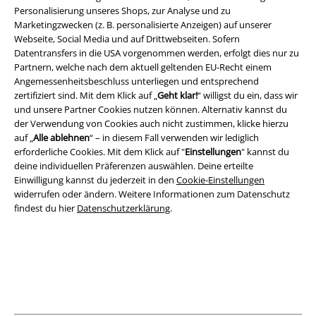
Personalisierung unseres Shops, zur Analyse und zu
Marketingzwecken (z. B. personalisierte Anzeigen) auf unserer
Webseite, Social Media und auf Drittwebseiten. Sofern
Rechtliches
Datentransfers in die USA vorgenommen werden, erfolgt dies nur zu
AGB
Partnern, welche nach dem aktuell geltenden EU-Recht einem
Angemessenheitsbeschluss unterliegen und entsprechend
zertifiziert sind. Mit dem Klick auf „
Geht klar!
“ willigst du ein, dass wir
Impressum
und unsere Partner Cookies nutzen können. Alternativ kannst du
der Verwendung von Cookies auch nicht zustimmen, klicke hierzu
Datenschutz
auf „
Alle ablehnen
“ – in diesem Fall verwenden wir lediglich
erforderliche Cookies. Mit dem Klick auf "
Einstellungen
" kannst du
Entsorgung und Umweltschutz
deine individuellen Präferenzen auswählen. Deine erteilte
Einwilligung kannst du jederzeit in den
Cookie-Einstellungen
Konformitätserklärung
widerrufen oder ändern. Weitere Informationen zum Datenschutz
findest du hier
Datenschutzerklärung
.
Information zur Barrierefreiheit
Cookie-Einstellungen
Vertrag widerrufen