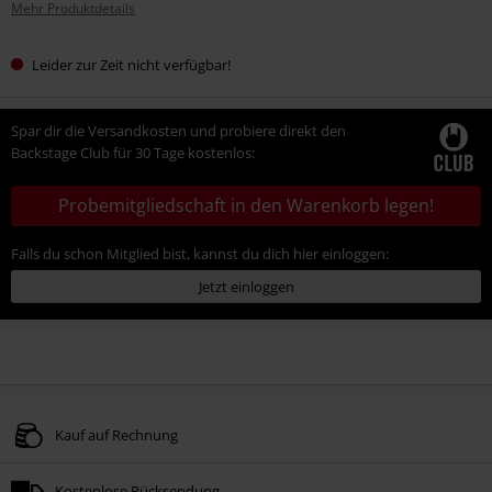
Mehr Produktdetails
Leider zur Zeit nicht verfügbar!
Spar dir die Versandkosten und probiere direkt den
Backstage Club für 30 Tage kostenlos:
Probemitgliedschaft in den Warenkorb legen!
Falls du schon Mitglied bist, kannst du dich hier einloggen:
Jetzt einloggen
Kauf auf Rechnung
Kostenlose Rücksendung