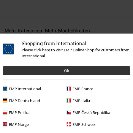
Mehr Kategorien. Mehr Möglichkeiten.
Band Merch
Genre
Black Metal
Shopping from International
Please click here to visit EMP Online Shop for customers from
Band Merch
Medien
Schallplatten
International
Sale %
Medien
Vinyl
Ok
15%
EMP International
EMP France
E-Mail Newsletter
Rabatt
EMP Deutschland
EMP Italia
Greif einen 15%* Gutschein ab, wenn du dich
jetzt anmeldest!
Mehr Infos
EMP Polska
EMP Česká Republika
EMP Norge
EMP Schweiz