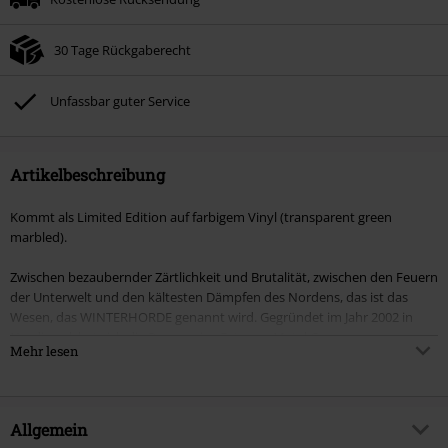
30 Tage Rückgaberecht
Unfassbar guter Service
Artikelbeschreibung
Kommt als Limited Edition auf farbigem Vinyl (transparent green
marbled).
Zwischen bezaubernder Zärtlichkeit und Brutalität, zwischen den Feuern
der Unterwelt und den kältesten Dämpfen des Nordens, das ist das
Wesen, das WINTERHORDE genannt wird. Gegründet im Jahr 2002 in
Nordisrael, hat sich die Progressive Extreme Metal Gruppe
Mehr lesen
weiterentwickelt und versucht, mit jedem Akkord, den sie spielen und
aufnehmen, etwas Größeres zu werden. Nur der Himmel ist die Grenze.
Ob durch die uralten Künste des geschwärzten Metal bis hin zu den
Juwelen der Progression, WINTERHORDE sind auf dem Weg, das nächste
Allgemein
Ding der artikulierten Extremität zu sein.