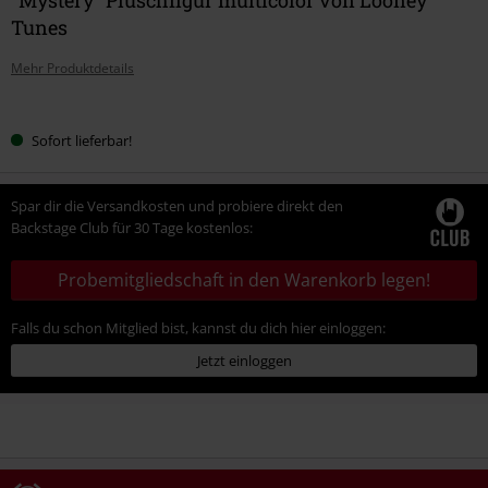
Tunes
Mehr Produktdetails
Wähle
Sofort lieferbar!
deine
Größe
Spar dir die Versandkosten und probiere direkt den
Backstage Club für 30 Tage kostenlos:
Probemitgliedschaft in den Warenkorb legen!
Falls du schon Mitglied bist, kannst du dich hier einloggen:
Jetzt einloggen