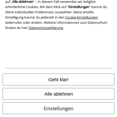
AGB
auf „
Alle ablehnen
“ – in diesem Fall verwenden wir lediglich
erforderliche Cookies. Mit dem Klick auf "
Einstellungen
" kannst du
deine individuellen Präferenzen auswählen. Deine erteilte
Impressum
Einwilligung kannst du jederzeit in den
Cookie-Einstellungen
widerrufen oder ändern. Weitere Informationen zum Datenschutz
Datenschutz
findest du hier
Datenschutzerklärung
.
Entsorgung und Umweltschutz
Konformitätserklärung
Information zur Barrierefreiheit
Cookie-Einstellungen
Geht klar!
Vertrag widerrufen
Alle ablehnen
Alle Preise inkl. gesetzlicher Mehrwertsteuer, zzgl.
Versandkosten
© 1986-2026 E.M.P. Merchandising HGmbH
Einstellungen