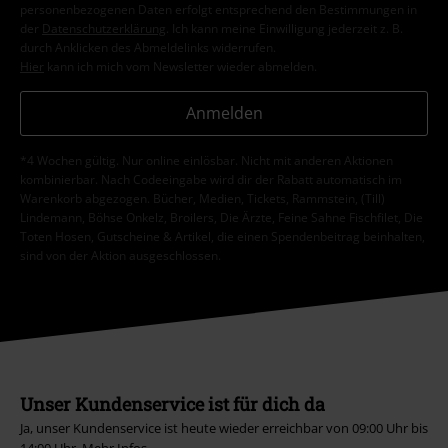
personenbezogenen Daten erfolgt entsprechend den Bestimmungen in
der
Datenschutzerklärung
. Ich kann meine Einwilligung jederzeit z. B.
durch Anklicken des Abmeldelinks widerrufen.
Hier
kann ich mich vom Newsletter wieder abmelden.
Anmelden
*4 Wochen gültig. Nur online einlösbar. Nicht mit anderen Aktionen
kombinierbar. Nach Codeeingabe wird dir der Rabatt automatisch im
Warenkorb abgezogen. Bücher, Medien, Tickets, Rammstein, (Till)
Lindemann, Böhse Onkelz, Broilers, Die Ärzte, Feine Sahne Fischfilet, Die
Toten Hosen, Gutscheine & Artikel, die einen Spendenbeitrag beinhalten,
sind von der Aktion ausgeschlossen.
Unser Kundenservice ist für dich da
Ja, unser Kundenservice ist heute wieder erreichbar von 09:00 Uhr bis