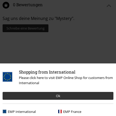
0 Bewertungen
Sag uns deine Meinung zu "Mystery".
Schreibe eine Bewertung
Shopping from International
Please click here to visit EMP Online Shop for customers from
International
Ok
Mehr Kategorien. Mehr Möglichkeiten.
Neu
Wohnen & Freizeit
Wohnaccessoires
Spiel- & Freizeitartikel
EMP International
EMP France