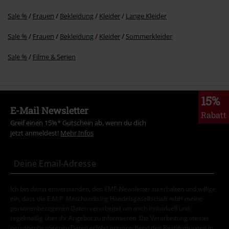
Sale %
Frauen
Bekleidung
Kleider
Lange Kleider
Sale %
Frauen
Bekleidung
Kleider
Sommerkleider
Sale %
Filme & Serien
15%
E-Mail Newsletter
Rabatt
Greif einen 15%* Gutschein ab, wenn du dich
jetzt anmeldest!
Mehr Infos
Ich bin damit einverstanden, den EMP-Newsletter zu erhalten und willige
ein, dass die E.M.P. Merchandising Handelsgesellschaft mbH meine
personenbezogenen Daten verarbeitet um mich individuell und
regelmäßig über ihr Angebot zu informieren. Die Verarbeitung meiner
personenbezogenen Daten erfolgt entsprechend den Bestimmungen in