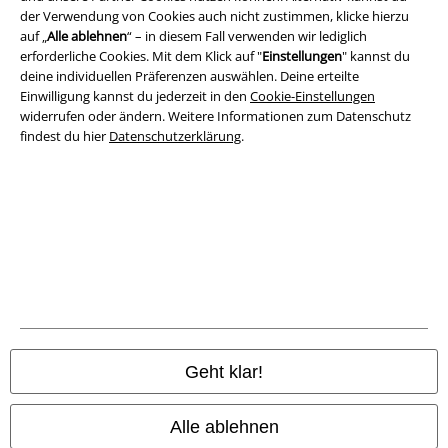
der Verwendung von Cookies auch nicht zustimmen, klicke hierzu
auf „
Alle ablehnen
“ – in diesem Fall verwenden wir lediglich
Impressum
erforderliche Cookies. Mit dem Klick auf "
Einstellungen
" kannst du
deine individuellen Präferenzen auswählen. Deine erteilte
Datenschutz
Einwilligung kannst du jederzeit in den
Cookie-Einstellungen
widerrufen oder ändern. Weitere Informationen zum Datenschutz
Entsorgung und Umweltschutz
findest du hier
Datenschutzerklärung
.
Konformitätserklärung
Information zur Barrierefreiheit
Cookie-Einstellungen
Vertrag widerrufen
Alle Preise inkl. gesetzlicher Mehrwertsteuer, zzgl.
Versandkosten
Geht klar!
© 1986-2026 E.M.P. Merchandising HGmbH
Alle ablehnen