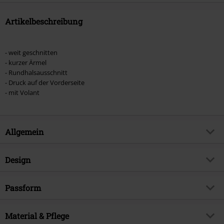
Artikelbeschreibung
- weit geschnitten
- kurzer Ärmel
- Rundhalsausschnitt
- Druck auf der Vorderseite
- mit Volant
Allgemein
Artikelnummer:
545505
Design
Titel
Morsmordre
Produkt-Typ
Langes Kleid
Exklusiv bei EMP
Passform
EMP Exklusiv
Kleiderart
Sommerkleider
Produktthema
Fan-Merch, Filme, Bösewichte,
Länge (des Kleidungsstücks)
Lang
Hogwarts, Sommerkleider, Dark
Muster
Material & Pflege
Uni
Arts