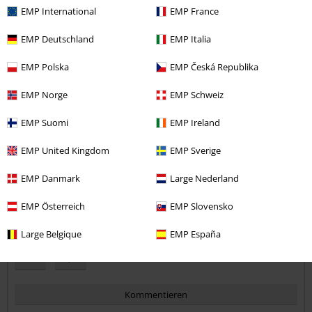
EMP International
EMP France
EMP Deutschland
EMP Italia
Qualität
EMP Polska
EMP Česká Republika
5
Design
EMP Norge
EMP Schweiz
5
Passform
5
EMP Suomi
EMP Ireland
Weite
zu eng
perfekt
zu weit
EMP United Kingdom
EMP Sverige
Länge
EMP Danmark
Large Nederland
zu kurz
perfekt
zu lang
EMP Österreich
EMP Slovensko
Verifizierte Rezension
War diese Bewertung hilfreich für dich?
Large Belgique
EMP España
Kommentieren