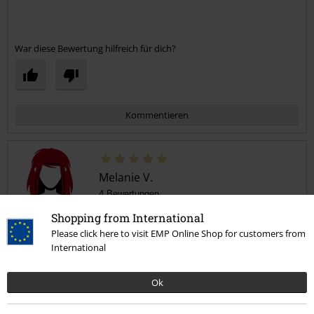
War diese Bewertung hilfreich für dich?
Kommentieren
Melanie V.
4 Bewertungen
Geschrieben am: Freitag, 02.08.2024
Shopping from International
Körpergröße in Meter: 1.67
Please click here to visit EMP Online Shop for customers from
Gekaufte Größe: M
International
Kommentar jetzt abschicken!
Ich liebe es!
Ok
Das Kleid hat meine Erwartungen weit übertroffen, mega schön,
tolle Länge, locker und total bequem. Gab direkt einige
Komplimente