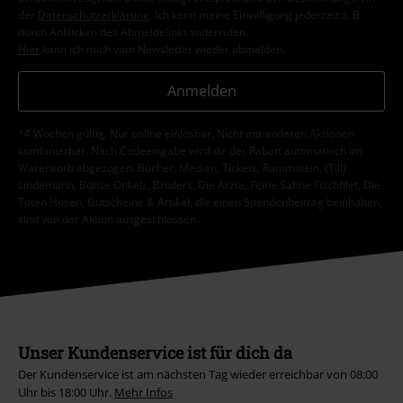
der
Datenschutzerklärung
. Ich kann meine Einwilligung jederzeit z. B.
durch Anklicken des Abmeldelinks widerrufen.
Hier
kann ich mich vom Newsletter wieder abmelden.
Anmelden
*4 Wochen gültig. Nur online einlösbar. Nicht mit anderen Aktionen
kombinierbar. Nach Codeeingabe wird dir der Rabatt automatisch im
Warenkorb abgezogen. Bücher, Medien, Tickets, Rammstein, (Till)
Lindemann, Böhse Onkelz, Broilers, Die Ärzte, Feine Sahne Fischfilet, Die
Toten Hosen, Gutscheine & Artikel, die einen Spendenbeitrag beinhalten,
sind von der Aktion ausgeschlossen.
Unser Kundenservice ist für dich da
Der Kundenservice ist am nächsten Tag wieder erreichbar von 08:00
Uhr bis 18:00 Uhr.
Mehr Infos