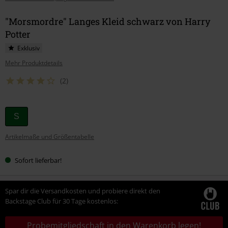
"Morsmordre" Langes Kleid schwarz von Harry
Potter
Exklusiv
Mehr Produktdetails
(2)
Wähle
S
deine
Artikelmaße und Größentabelle
Größe
Sofort lieferbar!
Spar dir die Versandkosten und probiere direkt den
Backstage Club für 30 Tage kostenlos:
Probemitgliedschaft in den Warenkorb legen!