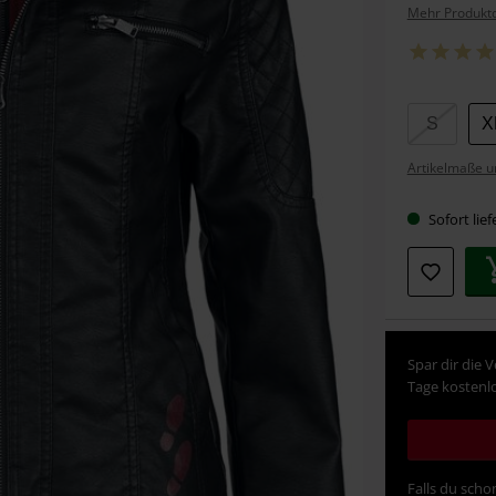
Mehr Produktd
Wähle
S
X
deine
Artikelmaße u
Größe
Sofort lief
Spar dir die 
Tage kostenlo
Falls du schon