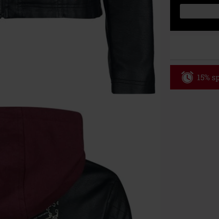
15% sp
Code
WE
Gültig bis zu
Nur Online. Mi
Nach Codeeing
Nicht mit and
Bücher, Medien
Die Toten Hose