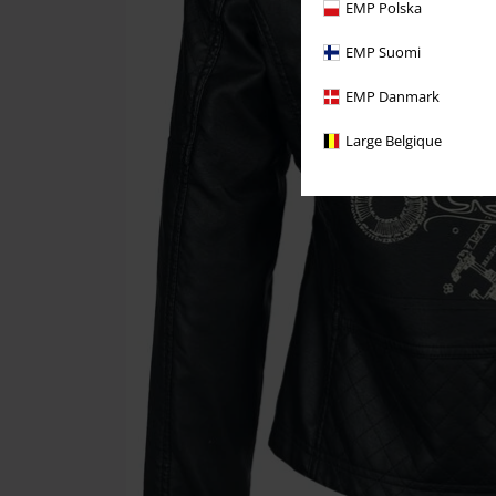
EMP Polska
EMP Suomi
EMP Danmark
Large Belgique