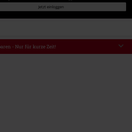
Jetzt einloggen
aren - Nur für kurze Zeit!
EKEND
Code kopieren
m 09.08.2026
ndestbestellwert 49.99€.
abe wird dir der Rabatt automatisch am Ende der Bestellung abgezogen.
eren Aktionscodes kombinierbar. Von der Reduzierung ausgeschlossen sind
, Tickets, Rammstein, (Till) Lindemann, Böhse Onkelz, Broilers, Die Ärzte,
n, Metality, Gutscheine & Artikel, die einen Spendenbeitrag beinhalten.