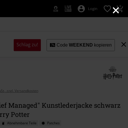
×
0
Login
Schlag zu!
Code
WEEKEND
kopieren
wSt., zzgl. Versandkosten
ief Managed" Kunstlederjacke schwarz
rry Potter
Abnehmbare Teile
Patches