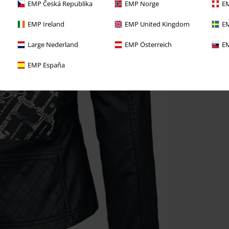
EMP Česká Republika
EMP Norge
EM
EMP Ireland
EMP United Kingdom
EM
Large Nederland
EMP Österreich
EM
EMP España