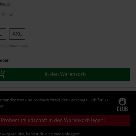
etails
(2)
L
XXL
nd Größentabelle
erbar!
In den Warenkorb
Versandkosten und probiere direkt den Backstage Club für 30
s:
Probemitgliedschaft in den Warenkorb legen!
 Mitglied bist, kannst du dich hier einloggen: