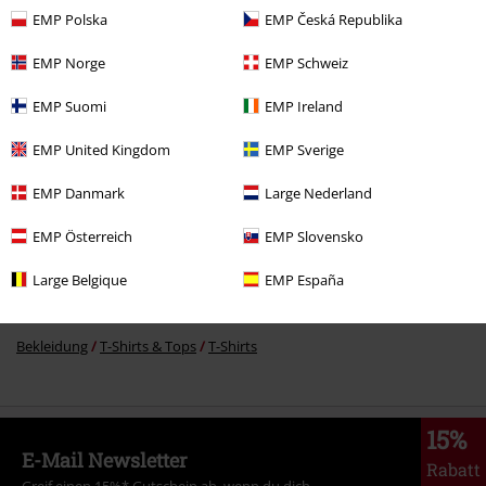
EMP Polska
EMP Česká Republika
-31%
UVP
ab
34,99 €
23,99 €
ab
EMP Norge
EMP Schweiz
EMP Suomi
EMP Ireland
Mehr Kategorien. Mehr Möglichkeiten.
EMP United Kingdom
EMP Sverige
Bekleidung & Accessoires
Oberteile
T-shirts
EMP Danmark
Large Nederland
Filme & Serien
Top Filme & Serien
Serien
Bekleidung
T-Shirts
EMP Österreich
EMP Slovensko
Große Größen
T-Shirts & Tops
T-Shirts
Large Belgique
EMP España
Große Größen
Männer
T-Shirts
Bekleidung
T-Shirts & Tops
T-Shirts
15%
E-Mail Newsletter
Rabatt