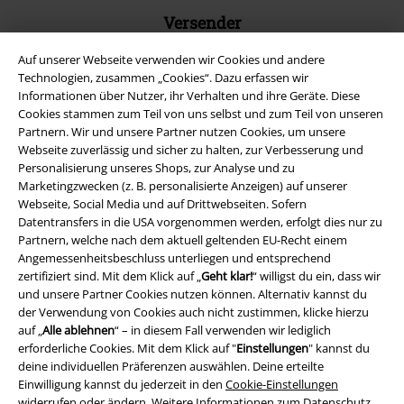
Versender
Auf unserer Webseite verwenden wir Cookies und andere
Technologien, zusammen „Cookies“. Dazu erfassen wir
Informationen über Nutzer, ihr Verhalten und ihre Geräte. Diese
Cookies stammen zum Teil von uns selbst und zum Teil von unseren
Partnern. Wir und unsere Partner nutzen Cookies, um unsere
EMP App
Webseite zuverlässig und sicher zu halten, zur Verbesserung und
Lade dir jetzt kostenlos unsere neue EMP App runter und genieße
Personalisierung unseres Shops, zur Analyse und zu
die vielen neuen Funktionen und Vorteile!
Marketingzwecken (z. B. personalisierte Anzeigen) auf unserer
Webseite, Social Media und auf Drittwebseiten. Sofern
Datentransfers in die USA vorgenommen werden, erfolgt dies nur zu
Partnern, welche nach dem aktuell geltenden EU-Recht einem
Angemessenheitsbeschluss unterliegen und entsprechend
zertifiziert sind. Mit dem Klick auf „
Geht klar!
“ willigst du ein, dass wir
A Warner Music Group Company
und unsere Partner Cookies nutzen können. Alternativ kannst du
der Verwendung von Cookies auch nicht zustimmen, klicke hierzu
auf „
Alle ablehnen
“ – in diesem Fall verwenden wir lediglich
erforderliche Cookies. Mit dem Klick auf "
Einstellungen
" kannst du
deine individuellen Präferenzen auswählen. Deine erteilte
Einwilligung kannst du jederzeit in den
Cookie-Einstellungen
widerrufen oder ändern. Weitere Informationen zum Datenschutz