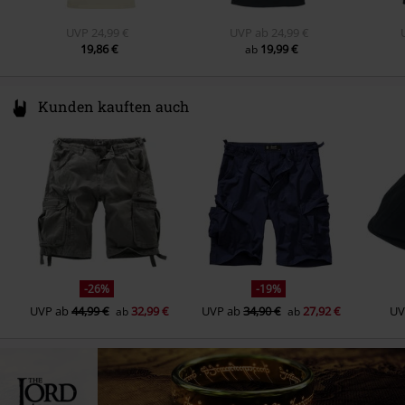
UVP
24,99 €
UVP
ab
24,99 €
19,86 €
19,99 €
ab
Kunden kauften auch
-26%
-19%
UVP
ab
44,99 €
32,99 €
UVP
ab
34,90 €
27,92 €
UV
ab
ab