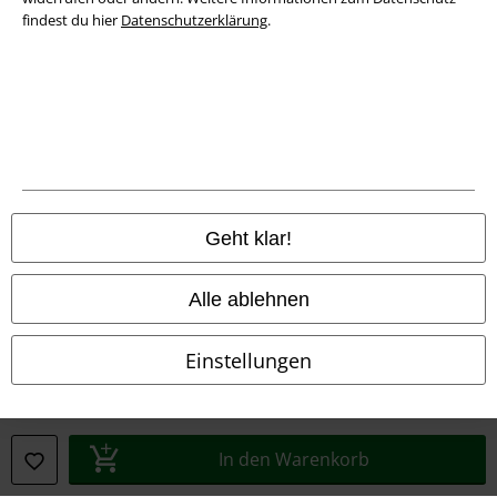
findest du hier
Datenschutzerklärung
.
Rechtliches
AGB
Geht klar!
Impressum
Alle ablehnen
Datenschutz
Einstellungen
Entsorgung und Umweltschutz
Konformitätserklärung
In den Warenkorb
Information zur Barrierefreiheit