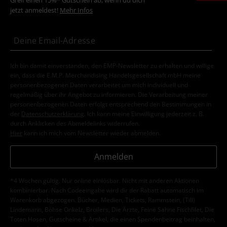
Greif einen 15%* Gutschein ab, wenn du dich
jetzt anmeldest!
Mehr Infos
Ich bin damit einverstanden, den EMP-Newsletter zu erhalten und willige
ein, dass die E.M.P. Merchandising Handelsgesellschaft mbH meine
personenbezogenen Daten verarbeitet um mich individuell und
regelmäßig über ihr Angebot zu informieren. Die Verarbeitung meiner
personenbezogenen Daten erfolgt entsprechend den Bestimmungen in
der
Datenschutzerklärung
. Ich kann meine Einwilligung jederzeit z. B.
durch Anklicken des Abmeldelinks widerrufen.
Hier
kann ich mich vom Newsletter wieder abmelden.
Anmelden
*4 Wochen gültig. Nur online einlösbar. Nicht mit anderen Aktionen
kombinierbar. Nach Codeeingabe wird dir der Rabatt automatisch im
Warenkorb abgezogen. Bücher, Medien, Tickets, Rammstein, (Till)
Lindemann, Böhse Onkelz, Broilers, Die Ärzte, Feine Sahne Fischfilet, Die
Toten Hosen, Gutscheine & Artikel, die einen Spendenbeitrag beinhalten,