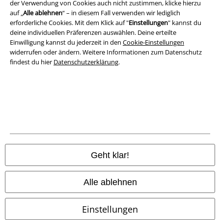
der Verwendung von Cookies auch nicht zustimmen, klicke hierzu
Datenschutz
auf „
Alle ablehnen
“ – in diesem Fall verwenden wir lediglich
erforderliche Cookies. Mit dem Klick auf "
Einstellungen
" kannst du
Entsorgung und Umweltschutz
deine individuellen Präferenzen auswählen. Deine erteilte
Einwilligung kannst du jederzeit in den
Cookie-Einstellungen
Konformitätserklärung
widerrufen oder ändern. Weitere Informationen zum Datenschutz
findest du hier
Datenschutzerklärung
.
Information zur Barrierefreiheit
Cookie-Einstellungen
Vertrag widerrufen
Alle Preise inkl. gesetzlicher Mehrwertsteuer, zzgl.
Versandkosten
© 1986-2026 E.M.P. Merchandising HGmbH
Geht klar!
Alle ablehnen
EMP Online Shops
Einstellungen