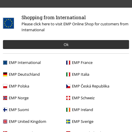
Shopping from International
Please click here to visit EMP Online Shop for customers from
International
15%
E-Mail Newsletter
Ok
Rabatt
Greif einen 15%* Gutschein ab, wenn du dich
jetzt anmeldest!
Mehr Infos
EMP International
EMP France
EMP Deutschland
EMP Italia
EMP Polska
EMP Česká Republika
Ich bin damit einverstanden, den EMP-Newsletter zu erhalten und willige
ein, dass die E.M.P. Merchandising Handelsgesellschaft mbH meine
EMP Norge
EMP Schweiz
personenbezogenen Daten verarbeitet um mich individuell und
regelmäßig über ihr Angebot zu informieren. Die Verarbeitung meiner
EMP Suomi
EMP Ireland
personenbezogenen Daten erfolgt entsprechend den Bestimmungen in
der
Datenschutzerklärung
. Ich kann meine Einwilligung jederzeit z. B.
EMP United Kingdom
EMP Sverige
durch Anklicken des Abmeldelinks widerrufen.
Hier
kann ich mich vom Newsletter wieder abmelden.