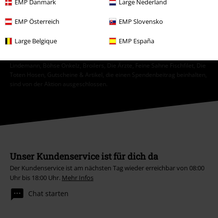
EMP Danmark
Large Nederland
Anmelden
EMP Österreich
EMP Slovensko
*4 Wochen gültig. Nur online einlösbar. Nicht mit anderen Aktionen
Large Belgique
EMP España
kombinierbar. Nach Codeeingabe wird dir der Rabatt automatisch im
Warenkorb abgezogen. Bücher, Medien, Tickets, Rammstein, (Till)
Lindemann, Böhse Onkelz, Broilers, Die Ärzte, Feine Sahne Fischfilet, Die
Toten Hosen, Gutscheine & Artikel, die einen Spendenbeitrag beinhalten,
sind von der Aktion ausgeschlossen.
Unser Kundenservice ist für dich da
Der Kundenservice ist am nächsten Tag wieder erreichbar von 08:00
Uhr bis 18:00 Uhr.
Mehr Infos
Chat starten