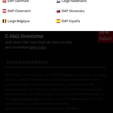
EMP Danmark
Large Nederland
Band Merch
Genre
Heavy Metal
EMP Österreich
EMP Slovensko
Large Belgique
EMP España
15%
E-Mail Newsletter
Rabatt
Greif einen 15%* Gutschein ab, wenn du dich
jetzt anmeldest!
Mehr Infos
Ich bin damit einverstanden, den EMP-Newsletter zu erhalten und willige
ein, dass die E.M.P. Merchandising Handelsgesellschaft mbH meine
personenbezogenen Daten verarbeitet um mich individuell und
regelmäßig über ihr Angebot zu informieren. Die Verarbeitung meiner
personenbezogenen Daten erfolgt entsprechend den Bestimmungen in
der
Datenschutzerklärung
. Ich kann meine Einwilligung jederzeit z. B.
durch Anklicken des Abmeldelinks widerrufen.
Hier
kann ich mich vom Newsletter wieder abmelden.