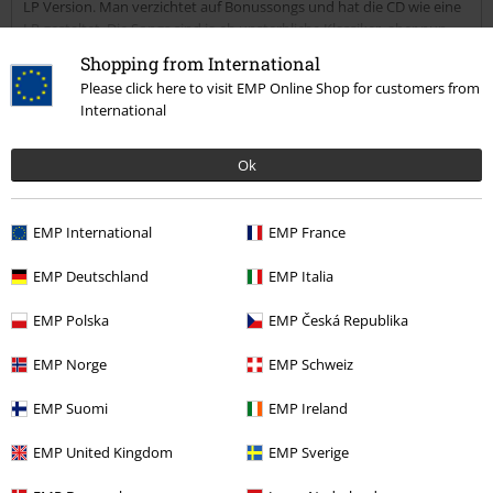
LP Version. Man verzichtet auf Bonussongs und hat die CD wie eine
LP gestaltet. Die Songs sind ja eh unsterbliche Klassiker, aber nun
stimmt auch die Optik. Das Digipack ist stabil und ein Einleger ist
Mehr lesen
Shopping from International
auch dabei. Pflichtkauf
Please click here to visit EMP Online Shop for customers from
International
Verifizierte Rezension
War diese Bewertung hilfreich für dich?
Ok
EMP International
EMP France
Kommentieren
EMP Deutschland
EMP Italia
EMP Polska
EMP Česká Republika
EMP Norge
EMP Schweiz
Mehr Kategorien. Mehr Möglichkeiten.
Sale %
Medien
CDs
EMP Suomi
EMP Ireland
Band Merch
Top Bands
Mercyful Fate
EMP United Kingdom
EMP Sverige
Kommentar jetzt abschicken!
Band Merch
Medien
CDs