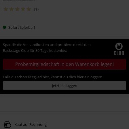
(1)
Sofort lieferbar!
Spar dir die Versandkosten und probiere direkt den
Backstage Club für 30 Tage kostenlos:
Probemitgliedschaft in den Warenkorb legen!
Falls du schon Mitglied bist, kannst du dich hier einloggen:
Jetzt einloggen
Kauf auf Rechnung