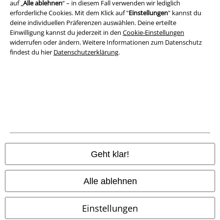
auf „
Alle ablehnen
“ – in diesem Fall verwenden wir lediglich
Datenschutz
erforderliche Cookies. Mit dem Klick auf "
Einstellungen
" kannst du
deine individuellen Präferenzen auswählen. Deine erteilte
Entsorgung und Umweltschutz
Einwilligung kannst du jederzeit in den
Cookie-Einstellungen
widerrufen oder ändern. Weitere Informationen zum Datenschutz
Konformitätserklärung
findest du hier
Datenschutzerklärung
.
Information zur Barrierefreiheit
Cookie-Einstellungen
Vertrag widerrufen
Alle Preise inkl. gesetzlicher Mehrwertsteuer, zzgl.
Versandkosten
© 1986-2026 E.M.P. Merchandising HGmbH
Geht klar!
Alle ablehnen
EMP Online Shops
Einstellungen