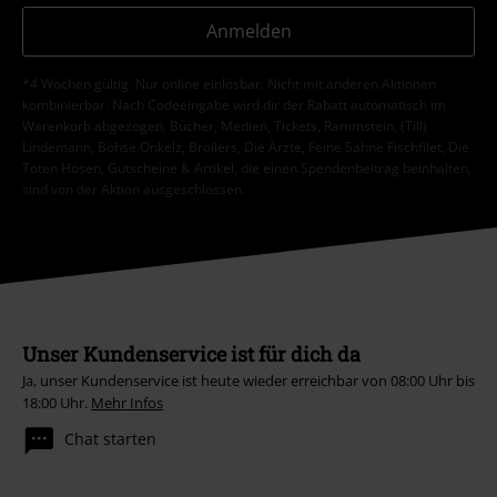
Anmelden
*4 Wochen gültig. Nur online einlösbar. Nicht mit anderen Aktionen
kombinierbar. Nach Codeeingabe wird dir der Rabatt automatisch im
Warenkorb abgezogen. Bücher, Medien, Tickets, Rammstein, (Till)
Lindemann, Böhse Onkelz, Broilers, Die Ärzte, Feine Sahne Fischfilet, Die
Toten Hosen, Gutscheine & Artikel, die einen Spendenbeitrag beinhalten,
sind von der Aktion ausgeschlossen.
Unser Kundenservice ist für dich da
Ja, unser Kundenservice ist heute wieder erreichbar von 08:00 Uhr bis
18:00 Uhr.
Mehr Infos
Chat starten