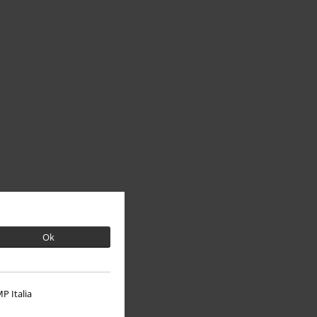
Ok
P Italia