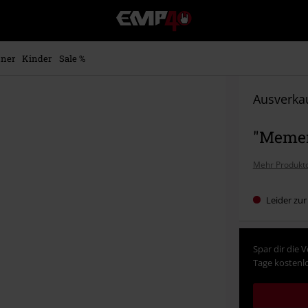
EMP
Merchandise
-
Fanartikel
ner
Kinder
Sale %
Shop
für
Rock
Ausverkau
&
Entertainment
"Memen
Mehr Produktd
Leider zur
Spar dir die 
Tage kostenlo