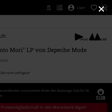
×
0
Login
ft!
to Mori" LP von Depeche Mode
etails
 Zeit nicht verfügbar!
Versandkosten und probiere direkt den Backstage Club für 30
s:
Probemitgliedschaft in den Warenkorb legen!