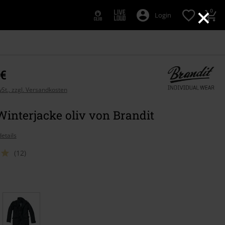
×
0
Login
 €
wSt., zzgl. Versandkosten
interjacke oliv von Brandit
etails
(12)