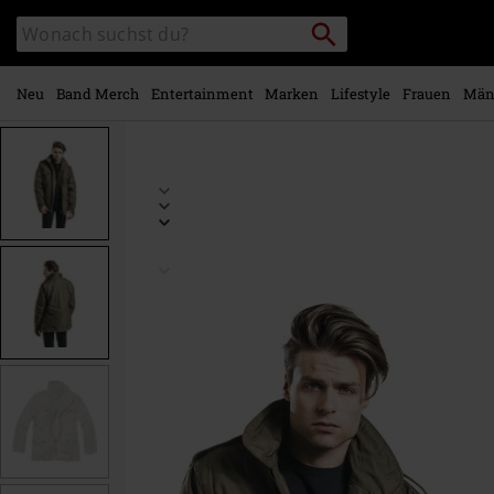
Zum
Packstation
Katalog
Hauptinhalt
suchen
durchsuchen
springen
Neu
Band Merch
Entertainment
Marken
Lifestyle
Frauen
Män
https://www.emp.at/p/m65/352128.html