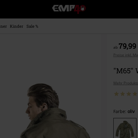
EMP
Merchandise
-
Fanartikel
ner
Kinder
Sale %
Shop
für
Rock
79,99
ab
&
Entertainment
Preise inkl. M
"M65" W
Mehr Produktd
Wähle
Farbe:
oliv
deine
Größe