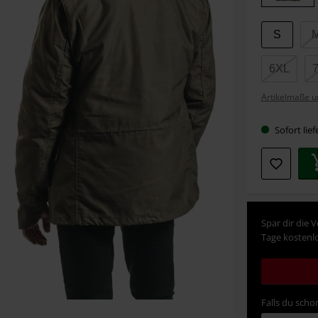
S
6XL
Artikelmaße u
Sofort lief
Spar dir die 
Tage kostenlo
Falls du schon