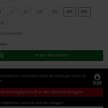
M
L
XL
XXL
3XL
4XL
5XL
7XL
nd Größentabelle
erbar!
In den Warenkorb
Versandkosten und probiere direkt den Backstage Club für 30
s:
Probemitgliedschaft in den Warenkorb legen!
 Mitglied bist, kannst du dich hier einloggen: