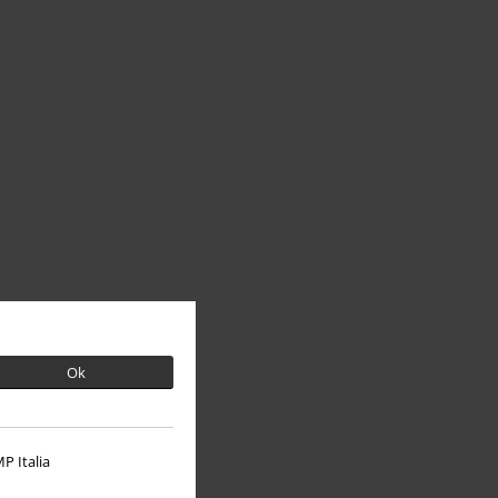
Ok
P Italia