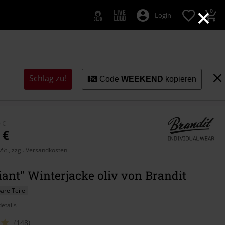
×
0
Login
Schlag zu!
Code
WEEKEND
kopieren
 €
 €
wSt., zzgl. Versandkosten
ant" Winterjacke oliv von Brandit
re Teile
etails
(148)