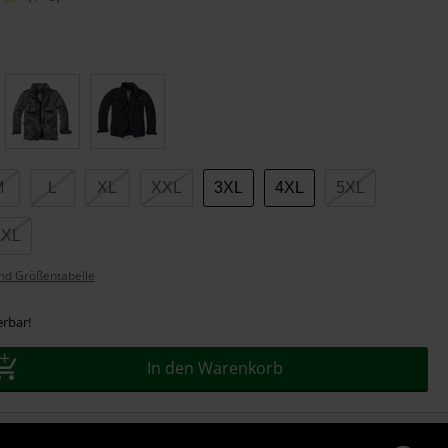
M
L
XL
XXL
3XL
4XL
5XL
7XL
nd Größentabelle
erbar!
In den Warenkorb