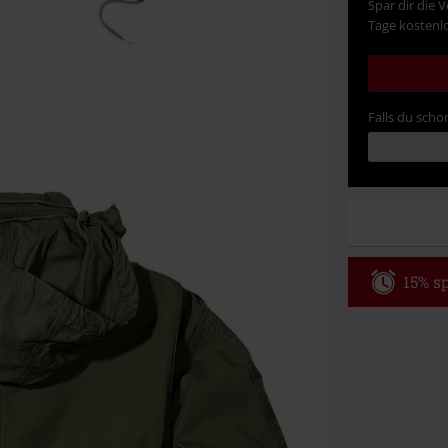
Spar dir die 
Tage kostenlo
Falls du schon
15% sp
Code
WE
Gültig bis zu
Nur Online. Mi
Nach Codeeing
Nicht mit and