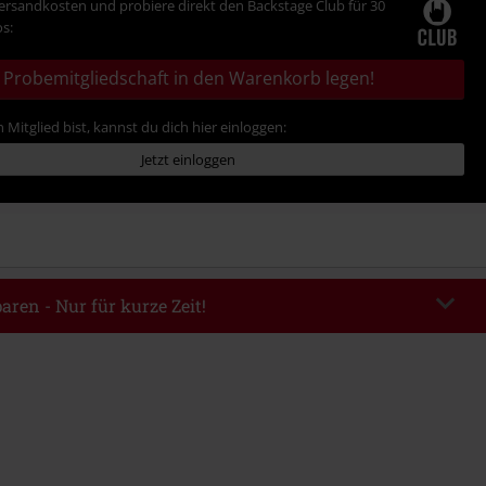
Versandkosten und probiere direkt den Backstage Club für 30
s:
Probemitgliedschaft in den Warenkorb legen!
 Mitglied bist, kannst du dich hier einloggen:
Jetzt einloggen
aren - Nur für kurze Zeit!
EKEND
Code kopieren
m 09.08.2026
ndestbestellwert 49.99€.
abe wird dir der Rabatt automatisch am Ende der Bestellung abgezogen.
eren Aktionscodes kombinierbar. Von der Reduzierung ausgeschlossen sind