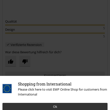
Qualität
5
Design
5
Verifizierte Rezension
War diese Bewertung hilfreich für dich?
Kommentieren
Shopping from International
Please click here to visit EMP Online Shop for customers from
International
Mehr Kategorien. Mehr Möglichkeiten.
Ok
Neu
Schmuck
Halsketten