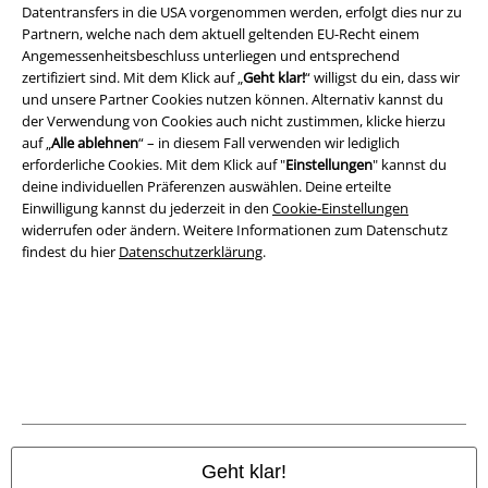
Rechtliches
Datentransfers in die USA vorgenommen werden, erfolgt dies nur zu
Partnern, welche nach dem aktuell geltenden EU-Recht einem
AGB
Angemessenheitsbeschluss unterliegen und entsprechend
zertifiziert sind. Mit dem Klick auf „
Geht klar!
“ willigst du ein, dass wir
Impressum
und unsere Partner Cookies nutzen können. Alternativ kannst du
der Verwendung von Cookies auch nicht zustimmen, klicke hierzu
Datenschutz
auf „
Alle ablehnen
“ – in diesem Fall verwenden wir lediglich
erforderliche Cookies. Mit dem Klick auf "
Einstellungen
" kannst du
deine individuellen Präferenzen auswählen. Deine erteilte
Entsorgung und Umweltschutz
Einwilligung kannst du jederzeit in den
Cookie-Einstellungen
widerrufen oder ändern. Weitere Informationen zum Datenschutz
Konformitätserklärung
findest du hier
Datenschutzerklärung
.
Information zur Barrierefreiheit
Cookie-Einstellungen
Vertrag widerrufen
Alle Preise inkl. gesetzlicher Mehrwertsteuer, zzgl.
Versandkosten
© 1986-2026 E.M.P. Merchandising HGmbH
Geht klar!