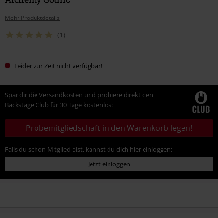
Mehr Produktdetails
(1)
Leider zur Zeit nicht verfügbar!
Spar dir die Versandkosten und probiere direkt den
Backstage Club für 30 Tage kostenlos:
Probemitgliedschaft in den Warenkorb legen!
Falls du schon Mitglied bist, kannst du dich hier einloggen:
Jetzt einloggen