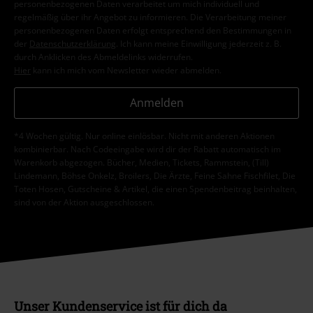
personenbezogenen Daten verarbeitet um mich individuell und
regelmäßig über ihr Angebot zu informieren. Die Verarbeitung meiner
personenbezogenen Daten erfolgt entsprechend den Bestimmungen in
der
Datenschutzerklärung
. Ich kann meine Einwilligung jederzeit z. B.
durch Anklicken des Abmeldelinks widerrufen.
Hier
kann ich mich vom Newsletter wieder abmelden.
Anmelden
*4 Wochen gültig. Nur online einlösbar. Nicht mit anderen Aktionen
kombinierbar. Nach Codeeingabe wird dir der Rabatt automatisch im
Warenkorb abgezogen. Bücher, Medien, Tickets, Rammstein, (Till)
Lindemann, Böhse Onkelz, Broilers, Die Ärzte, Feine Sahne Fischfilet, Die
Toten Hosen, Gutscheine & Artikel, die einen Spendenbeitrag beinhalten,
sind von der Aktion ausgeschlossen.
Unser Kundenservice ist für dich da