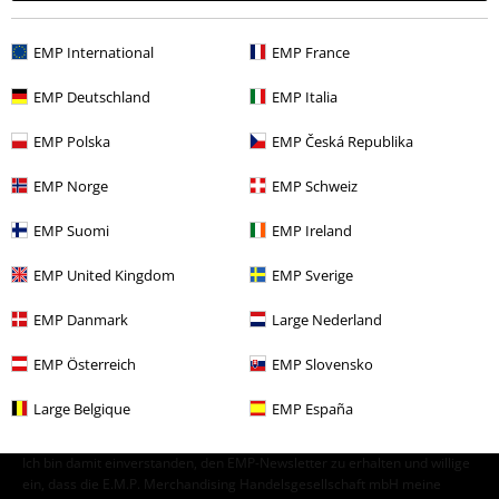
Accessoires
Schmuck
Halsketten
EMP International
EMP France
Kommentar jetzt abschicken!
Themen
Gothic
Schmuck
Anhänger
EMP Deutschland
EMP Italia
Themen
Gothic
Schmuck
Halsketten
EMP Polska
EMP Česká Republika
Themen
Gothic
Gothic Männer
EMP Norge
EMP Schweiz
EMP Suomi
EMP Ireland
15%
EMP United Kingdom
EMP Sverige
E-Mail Newsletter
Rabatt
Greif einen 15%* Gutschein ab, wenn du dich
EMP Danmark
Large Nederland
jetzt anmeldest!
Mehr Infos
EMP Österreich
EMP Slovensko
Large Belgique
EMP España
Ich bin damit einverstanden, den EMP-Newsletter zu erhalten und willige
ein, dass die E.M.P. Merchandising Handelsgesellschaft mbH meine