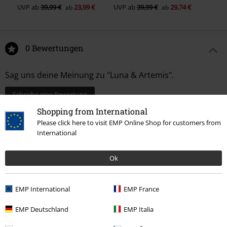
UVP
ab
39,99 €
23,99 €
UVP
ab
39,99 €
29,74 €
ab
ab
0 Bewertungen
Sag uns deine Meinung zu "Luna & Artemis".
Schreibe eine Bewertung
Shopping from International
Please click here to visit EMP Online Shop for customers from
International
Ok
EMP International
EMP France
EMP Deutschland
EMP Italia
15%