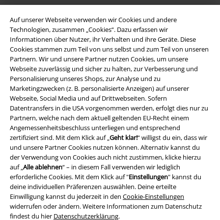
Auf unserer Webseite verwenden wir Cookies und andere
Technologien, zusammen „Cookies“. Dazu erfassen wir
Informationen über Nutzer, ihr Verhalten und ihre Geräte. Diese
Cookies stammen zum Teil von uns selbst und zum Teil von unseren
Partnern. Wir und unsere Partner nutzen Cookies, um unsere
Webseite zuverlässig und sicher zu halten, zur Verbesserung und
Personalisierung unseres Shops, zur Analyse und zu
Marketingzwecken (z. B. personalisierte Anzeigen) auf unserer
Webseite, Social Media und auf Drittwebseiten. Sofern
Rechtliches
Datentransfers in die USA vorgenommen werden, erfolgt dies nur zu
Partnern, welche nach dem aktuell geltenden EU-Recht einem
AGB
Angemessenheitsbeschluss unterliegen und entsprechend
zertifiziert sind. Mit dem Klick auf „
Geht klar!
“ willigst du ein, dass wir
Impressum
und unsere Partner Cookies nutzen können. Alternativ kannst du
der Verwendung von Cookies auch nicht zustimmen, klicke hierzu
Datenschutz
auf „
Alle ablehnen
“ – in diesem Fall verwenden wir lediglich
erforderliche Cookies. Mit dem Klick auf "
Einstellungen
" kannst du
Entsorgung und Umweltschutz
deine individuellen Präferenzen auswählen. Deine erteilte
Einwilligung kannst du jederzeit in den
Cookie-Einstellungen
widerrufen oder ändern. Weitere Informationen zum Datenschutz
Konformitätserklärung
findest du hier
Datenschutzerklärung
.