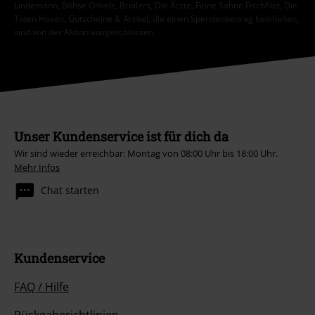
Lindemann, Böhse Onkelz, Broilers, Die Ärzte, Feine Sahne Fischfilet, Die
Toten Hosen, Gutscheine & Artikel, die einen Spendenbeitrag beinhalten,
sind von der Aktion ausgeschlossen.
Unser Kundenservice ist für dich da
Wir sind wieder erreichbar: Montag von 08:00 Uhr bis 18:00 Uhr.
Mehr Infos
Chat starten
Kundenservice
FAQ / Hilfe
Rückgaberichtlinien