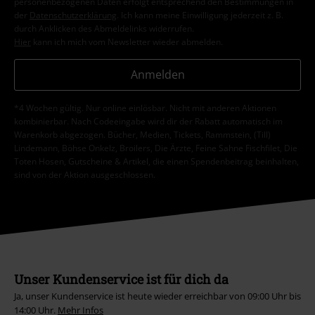
personenbezogenen Daten erfolgt entsprechend den Bestimmungen in
der
Datenschutzerklärung
. Ich kann meine Einwilligung jederzeit z. B.
durch Anklicken des Abmeldelinks widerrufen.
Hier
kann ich mich vom Newsletter wieder abmelden.
Anmelden
*4 Wochen gültig. Nur online einlösbar. Nicht mit anderen Aktionen
kombinierbar. Nach Codeeingabe wird dir der Rabatt automatisch im
Warenkorb abgezogen. Bücher, Medien, Tickets, Rammstein, (Till)
Lindemann, Böhse Onkelz, Broilers, Die Ärzte, Feine Sahne Fischfilet, Die
Toten Hosen, Gutscheine & Artikel, die einen Spendenbeitrag beinhalten,
sind von der Aktion ausgeschlossen.
Unser Kundenservice ist für dich da
Ja, unser Kundenservice ist heute wieder erreichbar von 09:00 Uhr bis
14:00 Uhr.
Mehr Infos