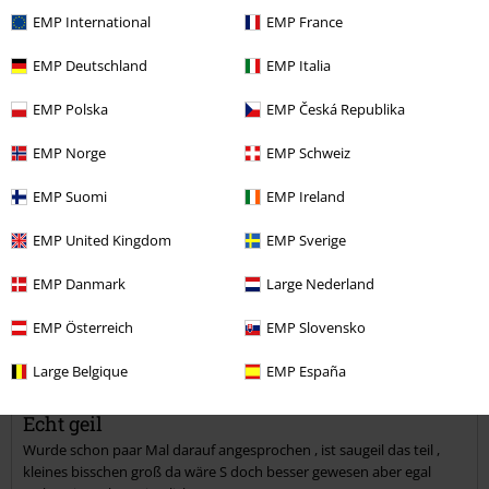
5
EMP International
EMP France
Verifizierte Rezension
EMP Deutschland
EMP Italia
War diese Bewertung hilfreich für dich?
EMP Polska
EMP Česká Republika
EMP Norge
EMP Schweiz
Kommentieren
EMP Suomi
EMP Ireland
EMP United Kingdom
EMP Sverige
Robert B.
EMP Danmark
Large Nederland
1 Bewertung
EMP Österreich
EMP Slovensko
Geschrieben am: Mittwoch, 10.04.2019
Körpergröße in Meter: 1.86
Large Belgique
EMP España
Gekaufte Größe: M
Kommentar jetzt abschicken!
Echt geil
Wurde schon paar Mal darauf angesprochen , ist saugeil das teil ,
kleines bisschen groß da wäre S doch besser gewesen aber egal