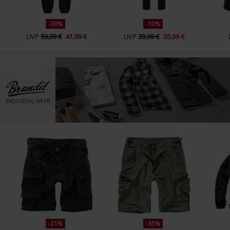
-30%
-10%
UVP
59,99 €
41,99 €
UVP
39,99 €
35,99 €
-21%
-35%