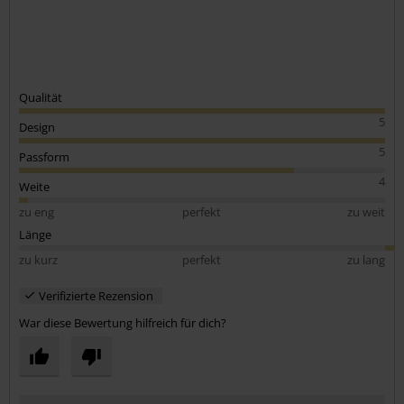
Qualität
5
Design
5
Passform
4
Weite
zu eng
perfekt
zu weit
Länge
zu kurz
perfekt
zu lang
Verifizierte Rezension
War diese Bewertung hilfreich für dich?