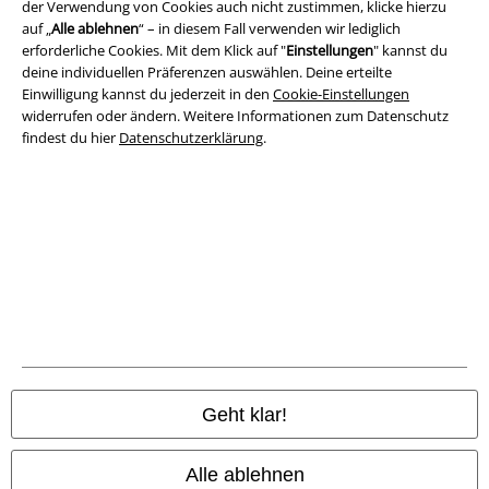
der Verwendung von Cookies auch nicht zustimmen, klicke hierzu
auf „
Alle ablehnen
“ – in diesem Fall verwenden wir lediglich
Impressum
erforderliche Cookies. Mit dem Klick auf "
Einstellungen
" kannst du
deine individuellen Präferenzen auswählen. Deine erteilte
Einwilligung kannst du jederzeit in den
Cookie-Einstellungen
Datenschutz
widerrufen oder ändern. Weitere Informationen zum Datenschutz
findest du hier
Datenschutzerklärung
.
Entsorgung und Umweltschutz
Konformitätserklärung
Information zur Barrierefreiheit
Cookie-Einstellungen
Vertrag widerrufen
Alle Preise inkl. gesetzlicher Mehrwertsteuer, zzgl.
Versandkosten
Geht klar!
© 1986-2026 E.M.P. Merchandising HGmbH
Alle ablehnen