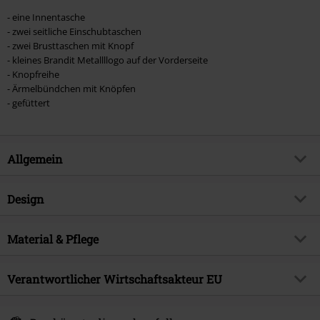
- eine Innentasche
- zwei seitliche Einschubtaschen
- zwei Brusttaschen mit Knopf
- kleines Brandit Metallllogo auf der Vorderseite
- Knopfreihe
- Ärmelbündchen mit Knöpfen
- gefüttert
Allgemein
Artikelnummer:
378529
Design
Titel
Lumberjacket
Produkt-Typ
Übergangsjacke
Brand
Material & Pflege
Brandit
Muster
Kariert
Produktthema
Basics
Obermaterial
100% Baumwolle
Armlänge
Verantwortlicher Wirtschaftsakteur EU
Langarm
Erscheinungsdatum
20.09.2024
Pflegehinweis
Maschinenwäsche
Verschlussart
Knopfleiste
Geschlecht
Männer
Brandit Textil GmbH
Futter
100% Polyester