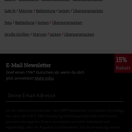
Sale %
Männer
Bekleidung
Jacken
Übergangsjacken
Neu
Bekleidung
Jacken
Übergangsjacken
Große Größen
Männer
Jacken
Übergangsjacken
15%
E-Mail Newsletter
Rabatt
Greif einen 15%* Gutschein ab, wenn du dich
jetzt anmeldest!
Mehr Infos
Ich bin damit einverstanden, den EMP-Newsletter zu erhalten und willige
ein, dass die E.M.P. Merchandising Handelsgesellschaft mbH meine
personenbezogenen Daten verarbeitet um mich individuell und
regelmäßig über ihr Angebot zu informieren. Die Verarbeitung meiner