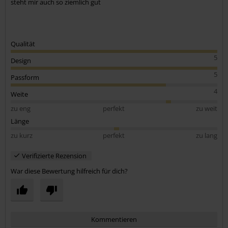
steht mir auch so ziemlich gut
Qualität
5
Design
5
Passform
4
Weite
zu eng
perfekt
zu weit
Länge
zu kurz
perfekt
zu lang
Verifizierte Rezension
War diese Bewertung hilfreich für dich?
Kommentieren