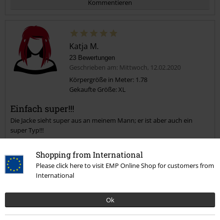
Kommentieren
Katja M.
23 Bewertungen
Geschrieben am: Mittwoch, 12.02.2020
Körpergröße in Meter: 1.78
Gekaufte Größe: XL
Kommentar jetzt abschicken!
Einfach super!!!
Die Jacke sieht super aus an meinem Mann; er ist aber auch ein
super Typ!!!
Shopping from International
Please click here to visit EMP Online Shop for customers from
International
Qualität
5
Design
Ok
5
Passform