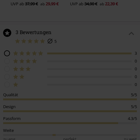
UVP
ab
37,99 €
29,99 €
UVP
ab
34,90 €
22,39 €
ab
ab
3 Bewertungen
5
3
0
0
0
0
Qualität
5/5
Design
5/5
Passform
4.3/5
Weite
zu eng
perfekt
zu weit