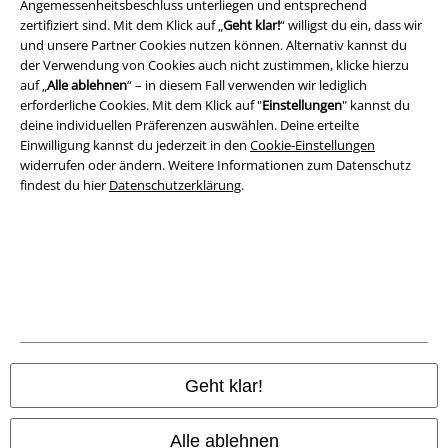
Angemessenheitsbeschluss unterliegen und entsprechend
zertifiziert sind. Mit dem Klick auf „
Geht klar!
“ willigst du ein, dass wir
und unsere Partner Cookies nutzen können. Alternativ kannst du
Rechtliches
der Verwendung von Cookies auch nicht zustimmen, klicke hierzu
auf „
Alle ablehnen
“ – in diesem Fall verwenden wir lediglich
AGB
erforderliche Cookies. Mit dem Klick auf "
Einstellungen
" kannst du
deine individuellen Präferenzen auswählen. Deine erteilte
Impressum
Einwilligung kannst du jederzeit in den
Cookie-Einstellungen
widerrufen oder ändern. Weitere Informationen zum Datenschutz
findest du hier
Datenschutzerklärung
.
Datenschutz
Entsorgung und Umweltschutz
Konformitätserklärung
Information zur Barrierefreiheit
Cookie-Einstellungen
Geht klar!
Vertrag widerrufen
Alle ablehnen