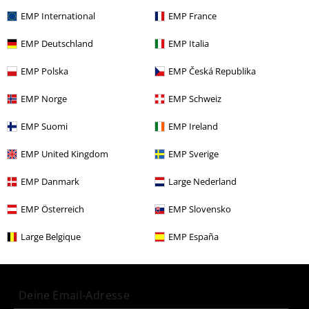
EMP International
EMP France
Mehr Kategorien. Mehr Möglichkeiten.
Markenkleidung
Bekleidung
Jacken
Winterjacken
EMP Deutschland
EMP Italia
Neu
Bekleidung
Jacken
Winterjacken
EMP Polska
EMP Česká Republika
Themen
Streetwear
Streetwear Frauen
EMP Norge
EMP Schweiz
Bekleidung & Accessoires
Oberteile
Jacken
EMP Suomi
EMP Ireland
Themen
Streetwear
Bekleidung
Jacken
EMP United Kingdom
EMP Sverige
EMP Danmark
Large Nederland
15%
EMP Österreich
EMP Slovensko
E-Mail Newsletter
Rabatt
Large Belgique
EMP España
Greif einen 15%* Gutschein ab, wenn du dich
jetzt anmeldest!
Mehr Infos