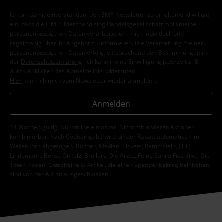
Ich bin damit einverstanden, den EMP-Newsletter zu erhalten und willige
ein, dass die E.M.P. Merchandising Handelsgesellschaft mbH meine
personenbezogenen Daten verarbeitet um mich individuell und
regelmäßig über ihr Angebot zu informieren. Die Verarbeitung meiner
personenbezogenen Daten erfolgt entsprechend den Bestimmungen in
der
Datenschutzerklärung
. Ich kann meine Einwilligung jederzeit z. B.
durch Anklicken des Abmeldelinks widerrufen.
Hier
kann ich mich vom Newsletter wieder abmelden.
Anmelden
*4 Wochen gültig. Nur online einlösbar. Nicht mit anderen Aktionen
kombinierbar. Nach Codeeingabe wird dir der Rabatt automatisch im
Warenkorb abgezogen. Bücher, Medien, Tickets, Rammstein, (Till)
Lindemann, Böhse Onkelz, Broilers, Die Ärzte, Feine Sahne Fischfilet, Die
Toten Hosen, Gutscheine & Artikel, die einen Spendenbeitrag beinhalten,
sind von der Aktion ausgeschlossen.