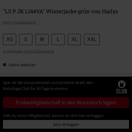
"LS P JK LI44VA" Winterjacke grün von Hailys
Mehr Produktdetails
Wähle
XS
S
M
L
XL
XXL
deine
Artikelmaße und Größentabelle
Größe
Sofort lieferbar!
Spar dir die Versandkosten und probiere direkt den
Backstage Club für 30 Tage kostenlos:
Probemitgliedschaft in den Warenkorb legen!
Falls du schon Mitglied bist, kannst du dich hier einloggen:
Jetzt einloggen