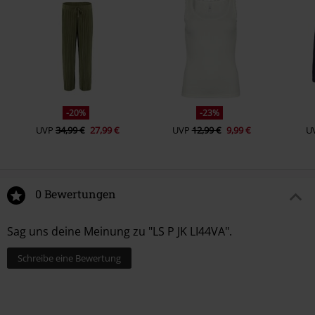
-20%
-23%
UVP
34,99 €
27,99 €
UVP
12,99 €
9,99 €
U
0 Bewertungen
Sag uns deine Meinung zu "LS P JK LI44VA".
Schreibe eine Bewertung