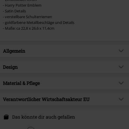
- Harry Potter Emblem
- Satin Details
- verstellbare Schulterriemen
- goldfarbene Metallbeschläge und Details
- Maße: ca 22,8 x 26,6 x 11,4cm
Allgemein
Artikelnummer:
591523
Design
Titel
Loungefly - Gryffindor
Produkt-Typ
Mini-Rucksack
Produktthema
Material & Pflege
Fan-Merch, Filme, Loungefly,
Gryffindor, Hogwarts, Geschenke
Farbe
multicolor
Obermaterial
Polyurethan
Lizenz
offiziell lizenziertes Produkt
Verantwortlicher Wirtschaftsakteur EU
Entertainment License
Harry Potter
Funko EU, BV
Erscheinungsdatum
30.03.2026
Zuidplein 36
Das könnte dir auch gefallen
1077 XV Amstedam
Geschlecht
Unisex
Netherlands