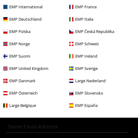
Entertainment
EMP International
EMP France
Filme & Serien
Top Filme & Serien
Filme
Accessoires
EMP Deutschland
EMP Italia
Filme & Serien
Top Filme & Serien
Harry Potter
Themen
EMP Polska
EMP Česká Republika
Hogwarts Häuser
Gryffindor
Accessoires
EMP Norge
EMP Schweiz
Filme & Serien
Top Filme & Serien
Harry Potter
Accessoires
Taschen
Rucksäcke
EMP Suomi
EMP Ireland
Filme & Serien
Loungefly
Accessoires
Taschen
Rucksäcke
EMP United Kingdom
EMP Sverige
EMP Danmark
Large Nederland
15%
EMP Österreich
EMP Slovensko
E-Mail Newsletter
Rabatt
Greif einen 15%* Gutschein ab, wenn du dich
Large Belgique
EMP España
jetzt anmeldest!
Mehr Infos