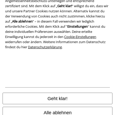
Angemessenheitsbeschluss unterliegen und entsprechend
zertifiziert sind. Mit dem Klick auf „
Geht klar!
“ willigst du ein, dass wir
und unsere Partner Cookies nutzen können. Alternativ kannst du
Rechtliches
der Verwendung von Cookies auch nicht zustimmen, klicke hierzu
AGB
auf „
Alle ablehnen
“ – in diesem Fall verwenden wir lediglich
erforderliche Cookies. Mit dem Klick auf "
Einstellungen
" kannst du
deine individuellen Präferenzen auswählen. Deine erteilte
Impressum
Einwilligung kannst du jederzeit in den
Cookie-Einstellungen
widerrufen oder ändern. Weitere Informationen zum Datenschutz
Datenschutz
findest du hier
Datenschutzerklärung
.
Entsorgung und Umweltschutz
Konformitätserklärung
Information zur Barrierefreiheit
Cookie-Einstellungen
Geht klar!
Vertrag widerrufen
Alle ablehnen
Alle Preise inkl. gesetzlicher Mehrwertsteuer, zzgl.
Versandkosten