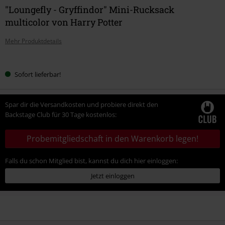
"Loungefly - Gryffindor" Mini-Rucksack
multicolor von Harry Potter
Mehr Produktdetails
Wähle
Sofort lieferbar!
deine
Größe
Spar dir die Versandkosten und probiere direkt den
Backstage Club für 30 Tage kostenlos:
Probemitgliedschaft in den Warenkorb legen!
Falls du schon Mitglied bist, kannst du dich hier einloggen:
Jetzt einloggen