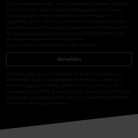
Ich bin damit einverstanden, den EMP-Newsletter zu erhalten und willige
ein, dass die E.M.P. Merchandising Handelsgesellschaft mbH meine
personenbezogenen Daten verarbeitet um mich individuell und
regelmäßig über ihr Angebot zu informieren. Die Verarbeitung meiner
personenbezogenen Daten erfolgt entsprechend den Bestimmungen in
der
Datenschutzerklärung
. Ich kann meine Einwilligung jederzeit z. B.
durch Anklicken des Abmeldelinks widerrufen.
Hier
kann ich mich vom Newsletter wieder abmelden.
Anmelden
*4 Wochen gültig. Nur online einlösbar. Nicht mit anderen Aktionen
kombinierbar. Nach Codeeingabe wird dir der Rabatt automatisch im
Warenkorb abgezogen. Bücher, Medien, Tickets, Rammstein, (Till)
Lindemann, Böhse Onkelz, Broilers, Die Ärzte, Feine Sahne Fischfilet, Die
Toten Hosen, Gutscheine & Artikel, die einen Spendenbeitrag beinhalten,
sind von der Aktion ausgeschlossen.