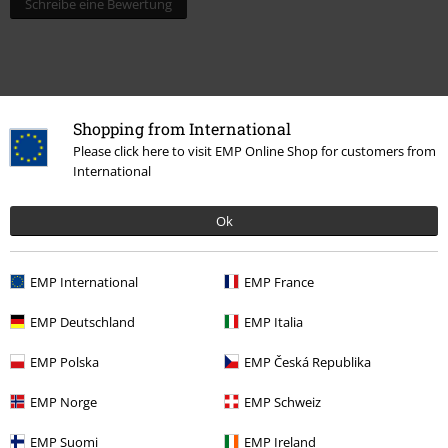
Schreibe eine Bewertung
Shopping from International
Please click here to visit EMP Online Shop for customers from
International
Ok
15%
E-Mail Newsletter
EMP International
EMP France
Rabatt
Greif einen 15%* Gutschein ab, wenn du dich
EMP Deutschland
EMP Italia
jetzt anmeldest!
Mehr Infos
EMP Polska
EMP Česká Republika
EMP Norge
EMP Schweiz
Ich bin damit einverstanden, den EMP-Newsletter zu erhalten und willige
EMP Suomi
EMP Ireland