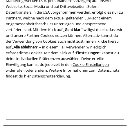
Marketingzwecken (z. B. personalisierte Anzeigen) auf unserer
Webseite, Social Media und auf Drittwebseiten. Sofern
Rechtliches
Datentransfers in die USA vorgenommen werden, erfolgt dies nur zu
AGB
Partnern, welche nach dem aktuell geltenden EU-Recht einem
Angemessenheitsbeschluss unterliegen und entsprechend
zertifiziert sind. Mit dem Klick auf „
Geht klar!
“ willigst du ein, dass wir
Impressum
und unsere Partner Cookies nutzen können. Alternativ kannst du
der Verwendung von Cookies auch nicht zustimmen, klicke hierzu
Datenschutz
auf „
Alle ablehnen
“ – in diesem Fall verwenden wir lediglich
erforderliche Cookies. Mit dem Klick auf "
Einstellungen
" kannst du
Entsorgung und Umweltschutz
deine individuellen Präferenzen auswählen. Deine erteilte
Einwilligung kannst du jederzeit in den
Cookie-Einstellungen
Konformitätserklärung
widerrufen oder ändern. Weitere Informationen zum Datenschutz
findest du hier
Datenschutzerklärung
.
Information zur Barrierefreiheit
Cookie-Einstellungen
Vertrag widerrufen
Alle Preise inkl. gesetzlicher Mehrwertsteuer, zzgl.
Versandkosten
© 1986-2026 E.M.P. Merchandising HGmbH