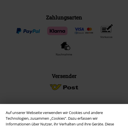
Zahlungsarten
Vorkasse
Nachnahme
Versender
EMP App
Auf unserer Webseite verwenden wir Cookies und andere
Technologien, zusammen „Cookies“. Dazu erfassen wir
Lade dir jetzt kostenlos unsere neue EMP App runter und genieße
Informationen über Nutzer, ihr Verhalten und ihre Geräte. Diese
die vielen neuen Funktionen und Vorteile!