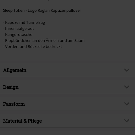
Sleep Token - Logo Raglan Kapuzenpullover
- Kapuze mit Tunnelzug
- Innen aufgeraut
- Kängurutasche
- Rippbündchen an den Ärmeln und am Saum
- Vorder- und Rückseite bedruckt
Allgemein
Artikelnummer:
591764
Design
Titel
Logo
Produkt-Typ
Kapuzenpullover
Musikgenre
Passform
Metalcore
Muster
Uni
Exklusiv bei EMP
EMP Exklusiv
Passform/Oberteile
Regular
Bedruckt
Material & Pflege
ja
Produktthema
Band-Merch, Bands
Länge (des Kleidungsstücks)
Normal
Druckart
Gummierter Print
Signature
nein