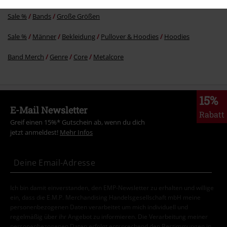
Sale %
Bands
Große Größen
Sale %
Männer
Bekleidung
Pullover & Hoodies
Hoodies
Band Merch
Genre
Core
Metalcore
15%
E-Mail Newsletter
Rabatt
Greif einen 15%* Gutschein ab, wenn du dich
jetzt anmeldest!
Mehr Infos
Ich bin damit einverstanden, den EMP-Newsletter zu erhalten und willige
ein, dass die E.M.P. Merchandising Handelsgesellschaft mbH meine
personenbezogenen Daten verarbeitet um mich individuell und
regelmäßig über ihr Angebot zu informieren. Die Verarbeitung meiner
personenbezogenen Daten erfolgt entsprechend den Bestimmungen in