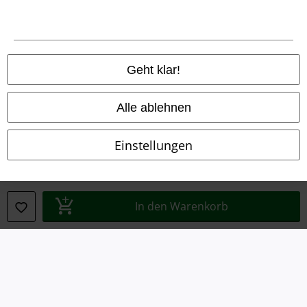
Impressum
Datenschutz
Geht klar!
Entsorgung und Umweltschutz
Alle ablehnen
Konformitätserklärung
Einstellungen
Information zur Barrierefreiheit
Cookie-Einstellungen
In den Warenkorb
Vertrag widerrufen
Alle Preise inkl. gesetzlicher Mehrwertsteuer, zzgl.
Versandkosten
© 1986-2026 E.M.P. Merchandising HGmbH