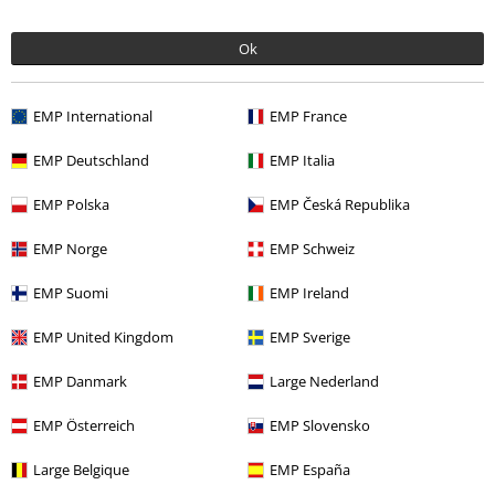
Ok
Zuletzt angesehene Artikel
EMP International
EMP France
EMP Deutschland
EMP Italia
EMP Polska
EMP Česká Republika
EMP Norge
EMP Schweiz
-46%
EMP Suomi
EMP Ireland
UVP
ab
59,99 €
31,99 €
ab
EMP United Kingdom
EMP Sverige
EMP Danmark
Large Nederland
Mehr Kategorien. Mehr Möglichkeiten.
EMP Österreich
EMP Slovensko
Sale %
Bands
Hoodies
Large Belgique
EMP España
Sale %
Bekleidung
Hoodies & Sweater
Hooded Sweaters