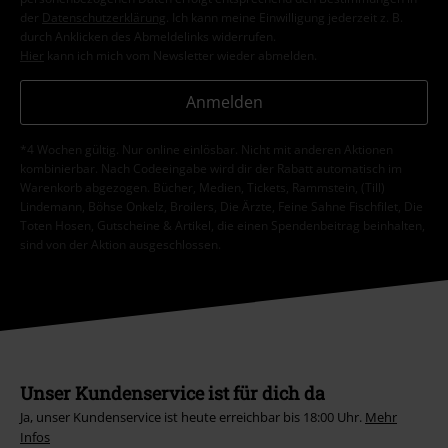
der
Datenschutzerklärung
. Ich kann meine Einwilligung jederzeit z. B.
durch Anklicken des Abmeldelinks widerrufen.
Hier
kann ich mich vom Newsletter wieder abmelden.
Anmelden
*4 Wochen gültig. Nur online einlösbar. Nicht mit anderen Aktionen
kombinierbar. Nach Codeeingabe wird dir der Rabatt automatisch im
Warenkorb abgezogen. Bücher, Medien, Tickets, Rammstein, (Till)
Lindemann, Böhse Onkelz, Broilers, Die Ärzte, Feine Sahne Fischfilet, Die
Toten Hosen, Gutscheine & Artikel, die einen Spendenbeitrag beinhalten,
sind von der Aktion ausgeschlossen.
Unser Kundenservice ist für dich da
Ja, unser Kundenservice ist heute erreichbar bis 18:00 Uhr.
Mehr
Infos