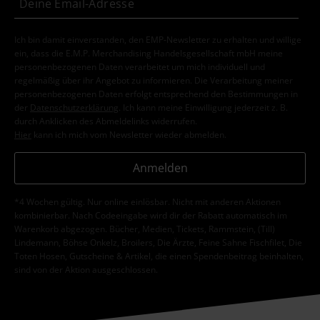
Ich bin damit einverstanden, den EMP-Newsletter zu erhalten und willige
ein, dass die E.M.P. Merchandising Handelsgesellschaft mbH meine
personenbezogenen Daten verarbeitet um mich individuell und
regelmäßig über ihr Angebot zu informieren. Die Verarbeitung meiner
personenbezogenen Daten erfolgt entsprechend den Bestimmungen in
der
Datenschutzerklärung
. Ich kann meine Einwilligung jederzeit z. B.
durch Anklicken des Abmeldelinks widerrufen.
Hier
kann ich mich vom Newsletter wieder abmelden.
Anmelden
*4 Wochen gültig. Nur online einlösbar. Nicht mit anderen Aktionen
kombinierbar. Nach Codeeingabe wird dir der Rabatt automatisch im
Warenkorb abgezogen. Bücher, Medien, Tickets, Rammstein, (Till)
Lindemann, Böhse Onkelz, Broilers, Die Ärzte, Feine Sahne Fischfilet, Die
Toten Hosen, Gutscheine & Artikel, die einen Spendenbeitrag beinhalten,
sind von der Aktion ausgeschlossen.