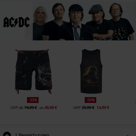
-33%
-50%
UVP
ab
74,99 €
49,99 €
UVP
29,99 €
14,99 €
ab
1 Bewertungen