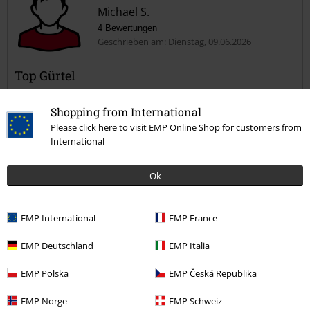
Michael S.
4 Bewertungen
Geschrieben am: Dienstag, 09.06.2026
Top Gürtel
Einfach ein toller Gürtel, ein echter Hingucker!Sehr gute
Verarbeitung zu einem guten Preis.
Shopping from International
Please click here to visit EMP Online Shop for customers from
International
Ok
Verifizierte Rezension
War diese Bewertung hilfreich für dich?
EMP International
EMP France
EMP Deutschland
EMP Italia
EMP Polska
EMP Česká Republika
Kommentieren
EMP Norge
EMP Schweiz