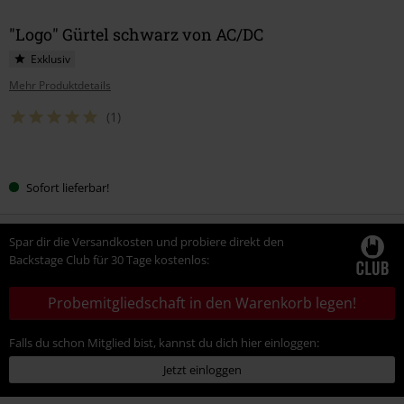
"Logo" Gürtel schwarz von AC/DC
Exklusiv
Mehr Produktdetails
(1)
Wähle
Sofort lieferbar!
deine
Größe
Spar dir die Versandkosten und probiere direkt den
Backstage Club für 30 Tage kostenlos:
Probemitgliedschaft in den Warenkorb legen!
Falls du schon Mitglied bist, kannst du dich hier einloggen:
Jetzt einloggen