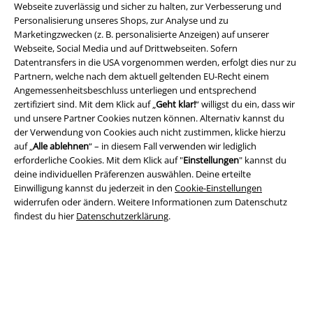
Webseite zuverlässig und sicher zu halten, zur Verbesserung und
Personalisierung unseres Shops, zur Analyse und zu
Marketingzwecken (z. B. personalisierte Anzeigen) auf unserer
Webseite, Social Media und auf Drittwebseiten. Sofern
Rechtliches
Datentransfers in die USA vorgenommen werden, erfolgt dies nur zu
Partnern, welche nach dem aktuell geltenden EU-Recht einem
AGB
Angemessenheitsbeschluss unterliegen und entsprechend
zertifiziert sind. Mit dem Klick auf „
Geht klar!
“ willigst du ein, dass wir
und unsere Partner Cookies nutzen können. Alternativ kannst du
Impressum
der Verwendung von Cookies auch nicht zustimmen, klicke hierzu
auf „
Alle ablehnen
“ – in diesem Fall verwenden wir lediglich
Datenschutz
erforderliche Cookies. Mit dem Klick auf "
Einstellungen
" kannst du
deine individuellen Präferenzen auswählen. Deine erteilte
Entsorgung und Umweltschutz
Einwilligung kannst du jederzeit in den
Cookie-Einstellungen
widerrufen oder ändern. Weitere Informationen zum Datenschutz
Konformitätserklärung
findest du hier
Datenschutzerklärung
.
Information zur Barrierefreiheit
Cookie-Einstellungen
Vertrag widerrufen