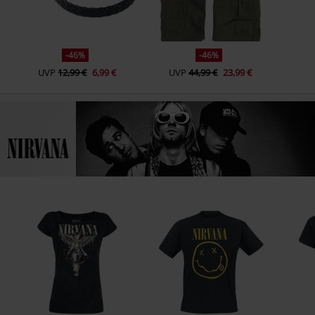
-46%
-46%
UVP
12,99 €
6,99 €
UVP
44,99 €
23,99 €