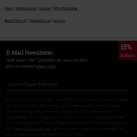
Neu
Bekleidung
Jacken
Windbreaker
Band Merch
Bekleidung
Jacken
15%
E-Mail Newsletter
Rabatt
Greif einen 15%* Gutschein ab, wenn du dich
jetzt anmeldest!
Mehr Infos
Ich bin damit einverstanden, den EMP-Newsletter zu erhalten und willige
ein, dass die E.M.P. Merchandising Handelsgesellschaft mbH meine
personenbezogenen Daten verarbeitet um mich individuell und
regelmäßig über ihr Angebot zu informieren. Die Verarbeitung meiner
personenbezogenen Daten erfolgt entsprechend den Bestimmungen in
der
Datenschutzerklärung
. Ich kann meine Einwilligung jederzeit z. B.
durch Anklicken des Abmeldelinks widerrufen.