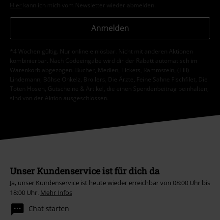
Hier
kann ich mich vom Newsletter wieder abmelden.
Anmelden
*4 Wochen gültig. Nur online einlösbar. Nicht mit anderen Aktionen
kombinierbar. Nach Codeeingabe wird dir der Rabatt automatisch im
Warenkorb abgezogen. Bücher, Medien, Tickets, Rammstein, (Till)
Lindemann, Böhse Onkelz, Broilers, Die Ärzte, Feine Sahne Fischfilet, Die
Toten Hosen, Gutscheine & Artikel, die einen Spendenbeitrag beinhalten,
sind von der Aktion ausgeschlossen.
Unser Kundenservice ist für dich da
Ja, unser Kundenservice ist heute wieder erreichbar von 08:00 Uhr bis
18:00 Uhr.
Mehr Infos
Chat starten