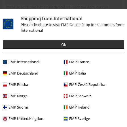
20CM zu kurz und hat einen (Brand???)Fleck auf dem Rücken..
Warum muss sowas immer wieder bei "Nirvana" sein?
Mehr lesen
Shopping from International
Warum ist keine Qualitätsprüfung vorhanden?
Qualität
Please click here to visit EMP Online Shop for customers from
Vielleicht wird der zweite wurf was.. aber an der Qualität am Produkt
International
1
Design
ändert das wenig..
5
Passform
Ok
2
Weite
zu eng
perfekt
zu weit
EMP International
EMP France
Verifizierte Rezension
EMP Deutschland
EMP Italia
War diese Bewertung hilfreich für dich?
EMP Polska
EMP Česká Republika
EMP Norge
EMP Schweiz
EMP Suomi
EMP Ireland
Kommentieren
EMP United Kingdom
EMP Sverige