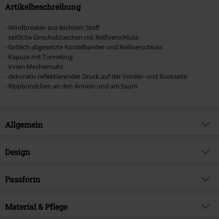
Artikelbeschreibung
- Windbreaker aus leichtem Stoff
- seitliche Einschubtaschen mit Reißverschluss
- farblich abgesetzte Kordelbänder und Reißverschluss
- Kapuze mit Tunnelzug
- innen Mesheinsatz
- dekorativ reflektierender Druck auf der Vorder- und Rückseite
- Rippbündchen an den Ärmeln und am Saum
Allgemein
Artikelnummer:
563686
Design
Titel
Logo
Produkt-Typ
Windbreaker
Musikgenre
Passform
Grunge
Muster
Uni
Exklusiv bei EMP
EMP Exklusiv
Länge (des Kleidungsstücks)
Normal
Bedruckt
Material & Pflege
ja
Produktthema
Band-Merch, Bands