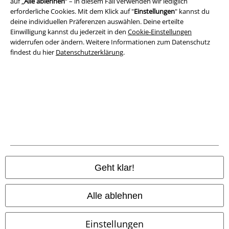
auf „
Alle ablehnen
“ – in diesem Fall verwenden wir lediglich
erforderliche Cookies. Mit dem Klick auf "
Einstellungen
" kannst du
Datenschutz
deine individuellen Präferenzen auswählen. Deine erteilte
Einwilligung kannst du jederzeit in den
Cookie-Einstellungen
widerrufen oder ändern. Weitere Informationen zum Datenschutz
Entsorgung und Umweltschutz
findest du hier
Datenschutzerklärung
.
Konformitätserklärung
Information zur Barrierefreiheit
Cookie-Einstellungen
Vertrag widerrufen
Alle Preise inkl. gesetzlicher Mehrwertsteuer, zzgl.
Versandkosten
Geht klar!
© 1986-2026 E.M.P. Merchandising HGmbH
Alle ablehnen
Einstellungen
EMP Online Shops