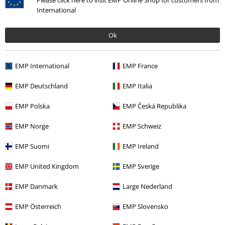
Please click here to visit EMP Online Shop for customers from
Gekaufte Größe: XL
International
Geiles Shirt
Ok
Sitzt locker und lässig, geiles Bandlogo, einfach perfekt
EMP International
EMP France
EMP Deutschland
EMP Italia
Qualität
EMP Polska
EMP Česká Republika
5
Design
EMP Norge
EMP Schweiz
5
Passform
EMP Suomi
EMP Ireland
5
Weite
EMP United Kingdom
EMP Sverige
zu eng
perfekt
zu weit
Länge
EMP Danmark
Large Nederland
zu kurz
perfekt
zu lang
EMP Österreich
EMP Slovensko
Verifizierte Rezension