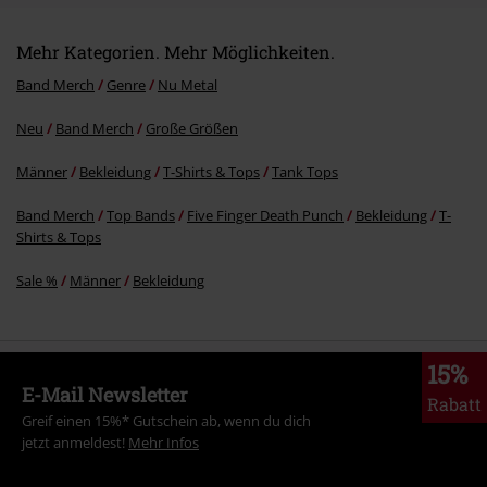
Mehr Kategorien. Mehr Möglichkeiten.
Band Merch
Genre
Nu Metal
Neu
Band Merch
Große Größen
Männer
Bekleidung
T-Shirts & Tops
Tank Tops
Band Merch
Top Bands
Five Finger Death Punch
Bekleidung
T-
Shirts & Tops
Sale %
Männer
Bekleidung
15%
E-Mail Newsletter
Rabatt
Greif einen 15%* Gutschein ab, wenn du dich
jetzt anmeldest!
Mehr Infos