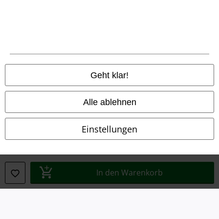
Rechtliches
AGB
Geht klar!
Impressum
Alle ablehnen
Datenschutz
Einstellungen
Entsorgung und Umweltschutz
Konformitätserklärung
In den Warenkorb
Information zur Barrierefreiheit
Cookie-Einstellungen