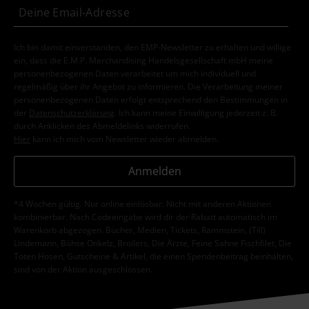
Ich bin damit einverstanden, den EMP-Newsletter zu erhalten und willige
ein, dass die E.M.P. Merchandising Handelsgesellschaft mbH meine
personenbezogenen Daten verarbeitet um mich individuell und
regelmäßig über ihr Angebot zu informieren. Die Verarbeitung meiner
personenbezogenen Daten erfolgt entsprechend den Bestimmungen in
der
Datenschutzerklärung
. Ich kann meine Einwilligung jederzeit z. B.
durch Anklicken des Abmeldelinks widerrufen.
Hier
kann ich mich vom Newsletter wieder abmelden.
Anmelden
*4 Wochen gültig. Nur online einlösbar. Nicht mit anderen Aktionen
kombinierbar. Nach Codeeingabe wird dir der Rabatt automatisch im
Warenkorb abgezogen. Bücher, Medien, Tickets, Rammstein, (Till)
Lindemann, Böhse Onkelz, Broilers, Die Ärzte, Feine Sahne Fischfilet, Die
Toten Hosen, Gutscheine & Artikel, die einen Spendenbeitrag beinhalten,
sind von der Aktion ausgeschlossen.