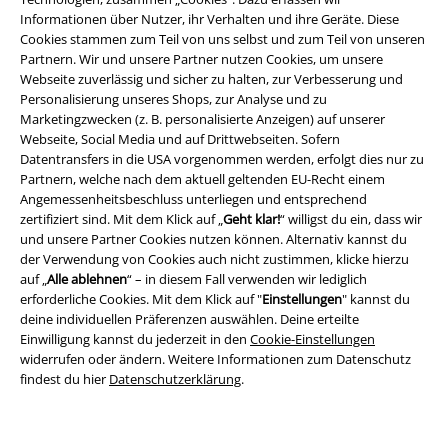
Informationen über Nutzer, ihr Verhalten und ihre Geräte. Diese
Cookies stammen zum Teil von uns selbst und zum Teil von unseren
Partnern. Wir und unsere Partner nutzen Cookies, um unsere
Webseite zuverlässig und sicher zu halten, zur Verbesserung und
EMP App
Personalisierung unseres Shops, zur Analyse und zu
Lade dir jetzt kostenlos unsere neue EMP App runter und genieße
Marketingzwecken (z. B. personalisierte Anzeigen) auf unserer
die vielen neuen Funktionen und Vorteile!
Webseite, Social Media und auf Drittwebseiten. Sofern
Datentransfers in die USA vorgenommen werden, erfolgt dies nur zu
Partnern, welche nach dem aktuell geltenden EU-Recht einem
Angemessenheitsbeschluss unterliegen und entsprechend
zertifiziert sind. Mit dem Klick auf „
Geht klar!
“ willigst du ein, dass wir
und unsere Partner Cookies nutzen können. Alternativ kannst du
A Warner Music Group Company
der Verwendung von Cookies auch nicht zustimmen, klicke hierzu
auf „
Alle ablehnen
“ – in diesem Fall verwenden wir lediglich
erforderliche Cookies. Mit dem Klick auf "
Einstellungen
" kannst du
deine individuellen Präferenzen auswählen. Deine erteilte
Einwilligung kannst du jederzeit in den
Cookie-Einstellungen
widerrufen oder ändern. Weitere Informationen zum Datenschutz
findest du hier
Datenschutzerklärung
.