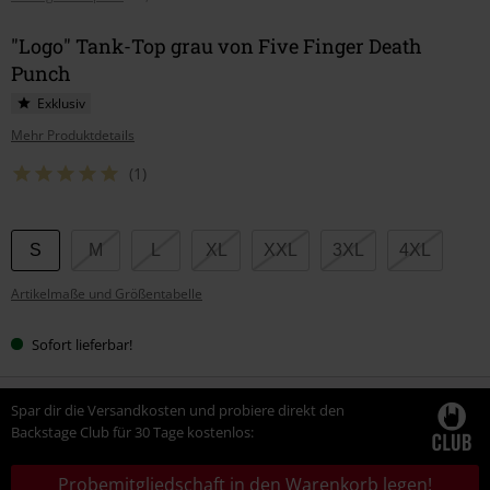
"Logo" Tank-Top grau von Five Finger Death
Punch
Exklusiv
Mehr Produktdetails
(1)
Wähle
S
M
L
XL
XXL
3XL
4XL
deine
Artikelmaße und Größentabelle
Größe
Sofort lieferbar!
Spar dir die Versandkosten und probiere direkt den
Backstage Club für 30 Tage kostenlos:
Probemitgliedschaft in den Warenkorb legen!