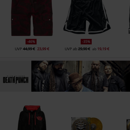
-46%
-35%
UVP
44,99 €
23,99 €
UVP
ab
29,90 €
19,19 €
ab