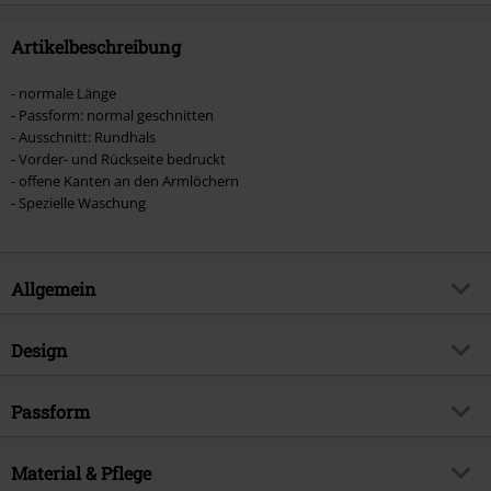
Artikelbeschreibung
- normale Länge
- Passform: normal geschnitten
- Ausschnitt: Rundhals
- Vorder- und Rückseite bedruckt
- offene Kanten an den Armlöchern
- Spezielle Waschung
Allgemein
Artikelnummer:
555787
Design
Titel
Logo
Produkt-Typ
Tank-Top
Musikgenre
Passform
Nu Metal
Muster
Uni
Exklusiv bei EMP
EMP Exklusiv
Passform/Oberteile
Regular
Waschung
Material & Pflege
Acid Wash
Produktthema
Band-Merch, Bands