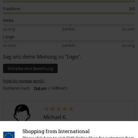
Passform
5/5
Weite
zu eng
perfekt
zu weit
Länge
zu kurz
perfekt
zu lang
Sag uns deine Meinung zu "Logo".
Schreibe eine Bewertung
How do reviews work?
Sortieren nach
Datum
Hilfreich
Michael K.
37 Bewertungen
Geschrieben am: Samstag, 06.01.2024
Shopping from International
Körpergröße in Meter: 1.81