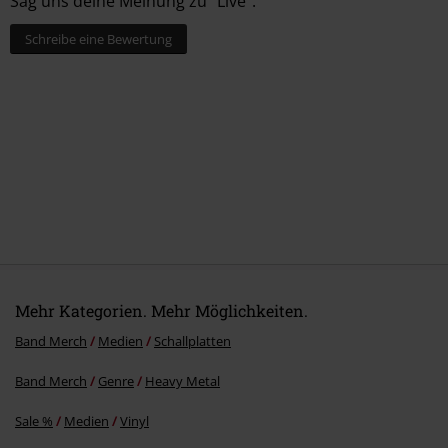
Sag uns deine Meinung zu "Live".
Schreibe eine Bewertung
Mehr Kategorien. Mehr Möglichkeiten.
Band Merch
Medien
Schallplatten
Band Merch
Genre
Heavy Metal
Sale %
Medien
Vinyl