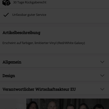
30 Tage Rückgaberecht
Unfassbar guter Service
Artikelbeschreibung
Erscheint auf farbiger, limitierter Vinyl (Red/White Galaxy)
Allgemein
Artikelnummer:
573124
Design
Titel
Live
Produkt-Typ
LP
Musikgenre
Verantwortlicher Wirtschaftsakteur EU
Heavy Metal
Medienformat
LP
Produktthema
Bands
Believe Digital GmbH
Van-der-Smissen-Str. 3
Band
Metal Church
22767 Hamburg