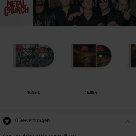
Erscheinungsdatum
13.09.2024
Germany
legal.de@believe.com
Geschlecht
Unisex
16,99 €
16,99 €
0 Bewertungen