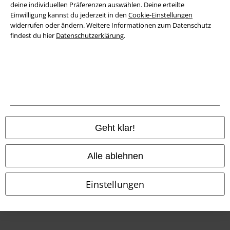
deine individuellen Präferenzen auswählen. Deine erteilte
Einwilligung kannst du jederzeit in den
Cookie-Einstellungen
Konformitätserklärung
widerrufen oder ändern. Weitere Informationen zum Datenschutz
findest du hier
Datenschutzerklärung
.
Information zur Barrierefreiheit
Cookie-Einstellungen
Vertrag widerrufen
Alle Preise inkl. gesetzlicher Mehrwertsteuer, zzgl.
Versandkosten
© 1986-2026 E.M.P. Merchandising HGmbH
Geht klar!
Alle ablehnen
EMP Online Shops
Einstellungen
EMP International
EMP France