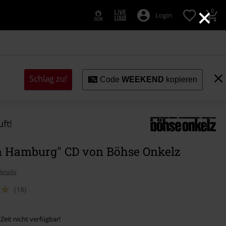
×
0
Login
Schlag zu!
Code
WEEKEND
kopieren
ft!
in Hamburg" CD von Böhse Onkelz
etails
(18)
 Zeit nicht verfügbar!