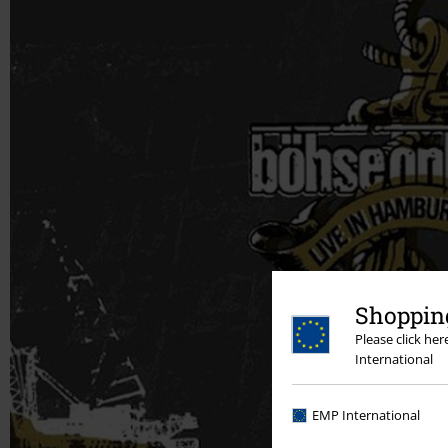
Shopping
Please click he
International
EMP International