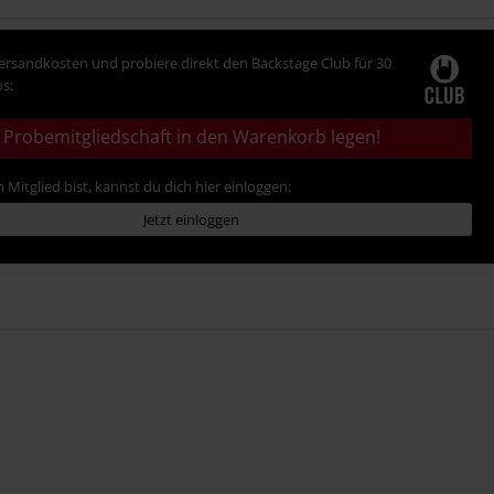
Versandkosten und probiere direkt den Backstage Club für 30
s:
Probemitgliedschaft in den Warenkorb legen!
 Mitglied bist, kannst du dich hier einloggen:
Jetzt einloggen