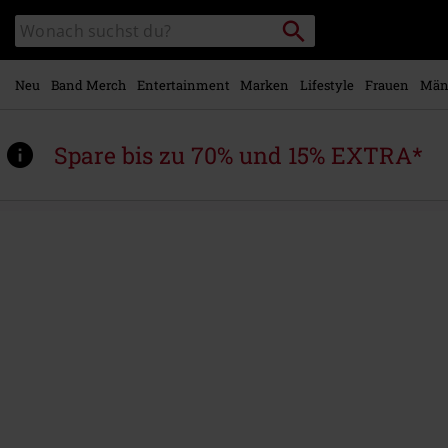
Zum
Packstation
Katalog
Hauptinhalt
suchen
durchsuchen
springen
Neu
Band Merch
Entertainment
Marken
Lifestyle
Frauen
Män
Spare bis zu 70% und 15% EXTRA*
https://www.emp.at/p/live-
in-
hamburg/425973St.html