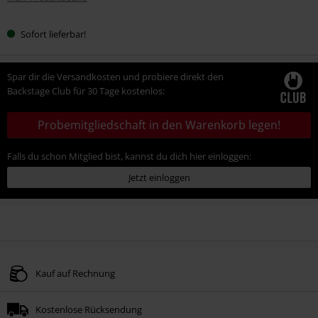
Sofort lieferbar!
Spar dir die Versandkosten und probiere direkt den
Backstage Club für 30 Tage kostenlos:
Probemitgliedschaft in den Warenkorb legen!
Falls du schon Mitglied bist, kannst du dich hier einloggen:
Jetzt einloggen
Kauf auf Rechnung
Kostenlose Rücksendung