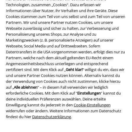
Technologien, zusammen „Cookies“. Dazu erfassen wir
Informationen über Nutzer, ihr Verhalten und ihre Geräte. Diese
Cookies stammen zum Teil von uns selbst und zum Teil von unseren
Partnern. Wir und unsere Partner nutzen Cookies, um unsere
Webseite zuverlässig und sicher zu halten, zur Verbesserung und
Personalisierung unseres Shops, zur Analyse und zu
Marketingzwecken (z. B. personalisierte Anzeigen) auf unserer
Webseite, Social Media und auf Drittwebseiten. Sofern
Datentransfers in die USA vorgenommen werden, erfolgt dies nur zu
Partnern, welche nach dem aktuell geltenden EU-Recht einem
Angemessenheitsbeschluss unterliegen und entsprechend
zertifiziert sind. Mit dem Klick auf „
Geht klar!
“ willigst du ein, dass wir
Rechtliches
und unsere Partner Cookies nutzen können. Alternativ kannst du
der Verwendung von Cookies auch nicht zustimmen, klicke hierzu
AGB
auf „
Alle ablehnen
“ – in diesem Fall verwenden wir lediglich
erforderliche Cookies. Mit dem Klick auf "
Einstellungen
" kannst du
Impressum
deine individuellen Präferenzen auswählen. Deine erteilte
Einwilligung kannst du jederzeit in den
Cookie-Einstellungen
widerrufen oder ändern. Weitere Informationen zum Datenschutz
Datenschutz
findest du hier
Datenschutzerklärung
.
Entsorgung und Umweltschutz