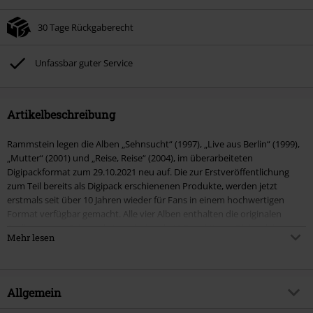
30 Tage Rückgaberecht
Unfassbar guter Service
Artikelbeschreibung
Rammstein legen die Alben „Sehnsucht“ (1997), „Live aus Berlin“ (1999),
„Mutter“ (2001) und „Reise, Reise“ (2004), im überarbeiteten
Digipackformat zum 29.10.2021 neu auf. Die zur Erstveröffentlichung
zum Teil bereits als Digipack erschienenen Produkte, werden jetzt
erstmals seit über 10 Jahren wieder für Fans in einem hochwertigen
Format verfügbar gemacht. Alle vier Alben enthalten die originalen
Audiomaster. „Sehnsucht“ erscheint als 10 Panel Kreuz-Digipack in
Mehr lesen
Portraitformat mit 12-seitigem Leporello-Booklet, „Live aus Berlin“
erscheint als 2 Panel Digipack im Portaitformat mit 16-seitigem Booklet,
„Mutter“ erscheint als 3 Panel Digipack im Portaitformat mit 16-seitigem
Booklet und „Reise, Reise“ als 3 Panel Digipack im Standardformat mit
Allgemein
16-seitigem Booklet.