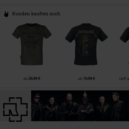
Berlin))
9.
Du hast (Live (August 1998 Parkbühne Wuhlheide, Berlin))
Kunden kauften auch
10.
Bück dich (Live (August 1998 Parkbühne Wuhlheide, Berlin))
11.
Engel (Live (August 1998 Parkbühne Wuhlheide, Berlin))
12.
Rammstein (Live (August 1998 Parkbühne Wuhlheide, Berlin))
13.
Laichzeit (Live (August 1998 Parkbühne Wuhlheide, Berlin))
14.
Wollt ihr das Bett in Flammen sehen (Live (August 1998 Parkbühne
Wuhlheide, Berlin))
15.
Seemann (Live (August 1998 Parkbühne Wuhlheide, Berlin))
29,99 €
19,99 €
ab
ab
UVP