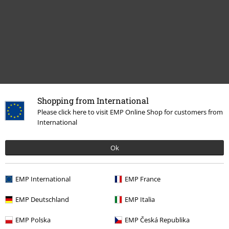
Shopping from International
Mehr Kategorien. Mehr Möglichkeiten.
Please click here to visit EMP Online Shop for customers from
International
Band Merch
Top Bands
Rammstein
Alben
CDs
Ok
Band Merch
Medien
CDs
Band Merch
Genre
Industrial Metal
EMP International
EMP France
Sale %
Medien
CDs
EMP Deutschland
EMP Italia
Themen
Gothic
Medien
CDs
EMP Polska
EMP Česká Republika