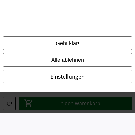
Konformitätserklärung
Information zur Barrierefreiheit
Cookie-Einstellungen
Geht klar!
Vertrag widerrufen
Alle ablehnen
Alle Preise inkl. gesetzlicher Mehrwertsteuer, zzgl.
Versandkosten
© 1986-2026 E.M.P. Merchandising HGmbH
Einstellungen
EMP Online Shops
In den Warenkorb
EMP International
EMP France