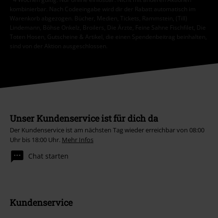
kombinierbar. Nach Codeeingabe wird dir der Rabatt automatisch im
Warenkorb abgezogen. Bücher, Medien, Tickets, Rammstein, (Till)
Lindemann, Böhse Onkelz, Broilers, Die Ärzte, Feine Sahne Fischfilet, Die
Toten Hosen, Gutscheine & Artikel, die einen Spendenbeitrag beinhalten,
sind von der Aktion ausgeschlossen.
Unser Kundenservice ist für dich da
Der Kundenservice ist am nächsten Tag wieder erreichbar von 08:00
Uhr bis 18:00 Uhr.
Mehr Infos
Chat starten
Kundenservice