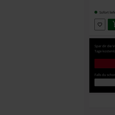
Sofort lief
Spar dir die 
Tage kostenlo
Falls du schon