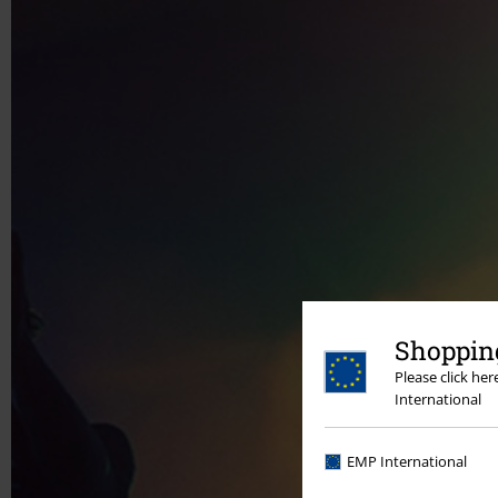
Shopping
Please click he
International
EMP International