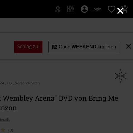
×
0
Login
Schlag zu!
Code
WEEKEND
kopieren
wSt., zzgl. Versandkosten
at Wembley Arena" DVD von Bring Me
rizon
etails
(9)