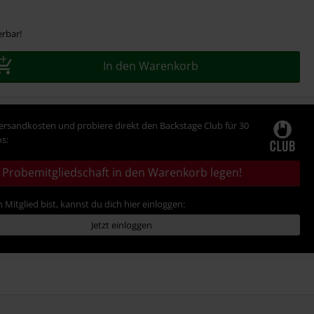
erbar!
In den Warenkorb
Versandkosten und probiere direkt den Backstage Club für 30
s:
Probemitgliedschaft in den Warenkorb legen!
 Mitglied bist, kannst du dich hier einloggen:
Jetzt einloggen