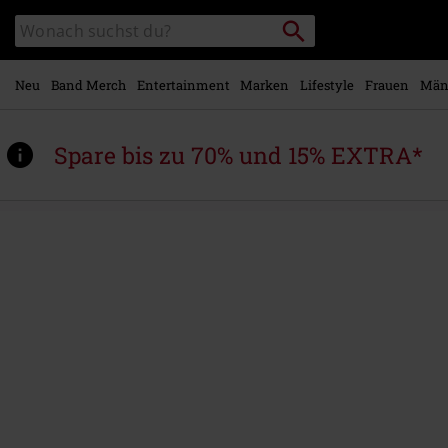
Zum
Packstation
Katalog
Hauptinhalt
suchen
durchsuchen
springen
Neu
Band Merch
Entertainment
Marken
Lifestyle
Frauen
Män
Spare bis zu 70% und 15% EXTRA*
https://www.emp.at/p/live-
at-
wembley-
arena/311286St.html