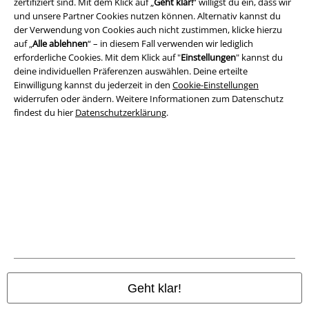
zertifiziert sind. Mit dem Klick auf „
Geht klar!
“ willigst du ein, dass wir
AGB
und unsere Partner Cookies nutzen können. Alternativ kannst du
der Verwendung von Cookies auch nicht zustimmen, klicke hierzu
auf „
Alle ablehnen
“ – in diesem Fall verwenden wir lediglich
Impressum
erforderliche Cookies. Mit dem Klick auf "
Einstellungen
" kannst du
deine individuellen Präferenzen auswählen. Deine erteilte
Datenschutz
Einwilligung kannst du jederzeit in den
Cookie-Einstellungen
widerrufen oder ändern. Weitere Informationen zum Datenschutz
Entsorgung und Umweltschutz
findest du hier
Datenschutzerklärung
.
Konformitätserklärung
Information zur Barrierefreiheit
Cookie-Einstellungen
Vertrag widerrufen
Alle Preise inkl. gesetzlicher Mehrwertsteuer, zzgl.
Versandkosten
© 1986-2026 E.M.P. Merchandising HGmbH
Geht klar!