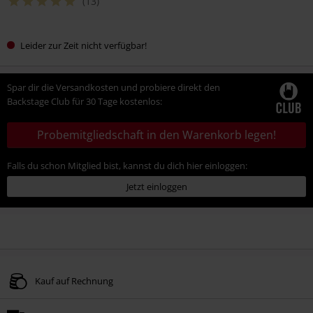
(13)
Leider zur Zeit nicht verfügbar!
Spar dir die Versandkosten und probiere direkt den
Backstage Club für 30 Tage kostenlos:
Probemitgliedschaft in den Warenkorb legen!
Falls du schon Mitglied bist, kannst du dich hier einloggen:
Jetzt einloggen
Kauf auf Rechnung