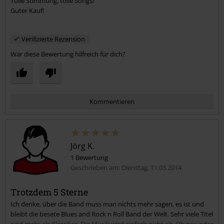
Tolle Stimmung, tolle Songs!
Guter Kauf!
Verifizierte Rezension
War diese Bewertung hilfreich für dich?
Kommentieren
Jörg K.
1 Bewertung
Geschrieben am: Dienstag, 11.03.2014
Trotzdem 5 Sterne
Ich denke, über die Band muss man nichts mehr sagen, es ist und
Kommentar jetzt abschicken!
bleibt die besete Blues and Rock n Roll Band der Welt. Sehr viele Titel
sind mehr als Klassiker. Die Musik wird einfach nicht alt. Ob neu oder