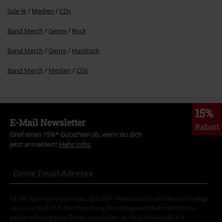
Sale %
Medien
CDs
Band Merch
Genre
Rock
Band Merch
Genre
Hardrock
Band Merch
Medien
CDs
15%
E-Mail Newsletter
Rabatt
Greif einen 15%* Gutschein ab, wenn du dich
jetzt anmeldest!
Mehr Infos
Ich bin damit einverstanden, den EMP-Newsletter zu erhalten und willige
ein, dass die E.M.P. Merchandising Handelsgesellschaft mbH meine
personenbezogenen Daten verarbeitet um mich individuell und