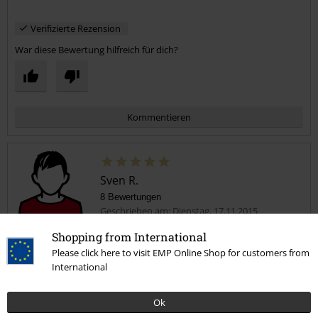
Verifizierte Rezension
War diese Bewertung hilfreich für dich?
Kommentieren
Sven R.
8 Bewertungen
Geschrieben am: Dienstag, 17.11.2015
Shopping from International
Acdc
Please click here to visit EMP Online Shop for customers from
Sau geil mehr ist nicht zu sagen
Kommentar jetzt abschicken!
International
Ok