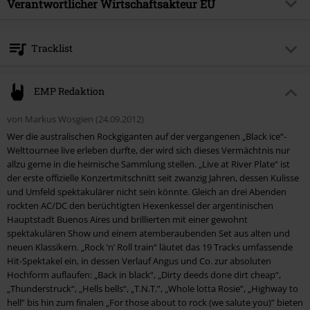
Musikgenre
Verantwortlicher Wirtschaftsakteur EU
Hardrock
Medienformat
2-CD
Produktthema
Bands
Sony Music Entertainment Germany GmbH
Balanstraße 73 // Haus 31
live
true
Tracklist
81541 München
Band
AC/DC
Germany
CD 1
kontakt@sonymusic.com
Erscheinungsdatum
16.11.2012
EMP Redaktion
1.
Rock N Roll Train (Live at River Plate)
Geschlecht
Unisex
von Markus Wosgien (24.09.2012)
2.
Hell Ain't A Bad Place To Be (Live at River Plate)
Wer die australischen Rockgiganten auf der vergangenen „Black ice“-
3.
Back In Black (Live at River Plate)
Welttournee live erleben durfte, der wird sich dieses Vermächtnis nur
allzu gerne in die heimische Sammlung stellen. „Live at River Plate“ ist
4.
Big Jack (Live at River Plate)
der erste offizielle Konzertmitschnitt seit zwanzig Jahren, dessen Kulisse
5.
Dirty Deeds Done Dirt Cheap (Live at River Plate)
und Umfeld spektakulärer nicht sein könnte. Gleich an drei Abenden
rockten AC/DC den berüchtigten Hexenkessel der argentinischen
6.
Shot Down In Flames (Live at River Plate)
Hauptstadt Buenos Aires und brillierten mit einer gewohnt
7.
Thunderstruck (Live at River Plate)
spektakulären Show und einem atemberaubenden Set aus alten und
neuen Klassikern. „Rock ’n’ Roll train“ läutet das 19 Tracks umfassende
8.
Black Ice (Live at River Plate)
Hit-Spektakel ein, in dessen Verlauf Angus und Co. zur absoluten
9.
The Jack (Live at River Plate)
Hochform auflaufen: „Back in black“, „Dirty deeds done dirt cheap“,
„Thunderstruck“, „Hells bells“, „T.N.T.”, „Whole lotta Rosie”, „Highway to
10.
Hells Bells (Live at River Plate)
hell” bis hin zum finalen „For those about to rock (we salute you)” bieten