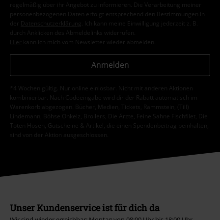
regelmäßig über ihr Angebot zu informieren. Die Verarbeitung meiner
personenbezogenen Daten erfolgt entsprechend den Bestimmungen in
der
Datenschutzerklärung
. Ich kann meine Einwilligung jederzeit z. B.
durch Anklicken des Abmeldelinks widerrufen.
Hier
kann ich mich vom Newsletter wieder abmelden.
Anmelden
*4 Wochen gültig. Nur online einlösbar. Nicht mit anderen Aktionen
kombinierbar. Nach Codeeingabe wird dir der Rabatt automatisch im
Warenkorb abgezogen. Bücher, Medien, Tickets, Rammstein, (Till)
Lindemann, Böhse Onkelz, Broilers, Die Ärzte, Feine Sahne Fischfilet, Die
Toten Hosen, Gutscheine & Artikel, die einen Spendenbeitrag beinhalten,
sind von der Aktion ausgeschlossen.
Unser Kundenservice ist für dich da
Wir sind wieder erreichbar: Montag von 08:00 Uhr bis 18:00 Uhr.