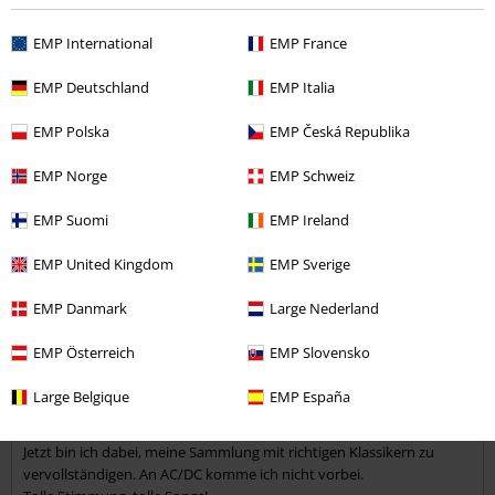
EMP International
EMP France
Verifizierte Rezension
EMP Deutschland
EMP Italia
War diese Bewertung hilfreich für dich?
EMP Polska
EMP Česká Republika
EMP Norge
EMP Schweiz
Kommentieren
EMP Suomi
EMP Ireland
EMP United Kingdom
EMP Sverige
Jürgen S.
EMP Danmark
Large Nederland
25 Bewertungen
Geschrieben am: Sonntag, 16.11.2014
EMP Österreich
EMP Slovensko
Large Belgique
EMP España
Klassiker ohne Ende
ich war noch nie der große AC DC Fan.
Kommentar jetzt abschicken!
Jetzt bin ich dabei, meine Sammlung mit richtigen Klassikern zu
vervollständigen. An AC/DC komme ich nicht vorbei.