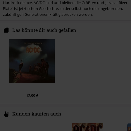
Hardrock deluxe. AC/DC sind und bleiben die Größten und „Live at River
CD 2
Plate“ ist jetzt schon Geschichte, zu der selbst noch die ungeborenen,
zukünftigen Generationen kräftig abrocken werden.
1.
Shoot To Thrill (Live at River Plate)
2.
War Machine (Live at River Plate)
Das könnte dir auch gefallen
3.
Dog Eat Dog (Live at River Plate)
4.
You Shook Me All Night Long (Live at River Plate)
5.
T.N.T. (Live at River Plate)
6.
Whole Lotta Rosie (Live at River Plate)
7.
Let There Be Rock (Live at River Plate)
8.
Highway To Hell (Live at River Plate)
9.
For Those About To Rock (We Salute You) (Live at River Plate)
12,99 €
Kunden kauften auch