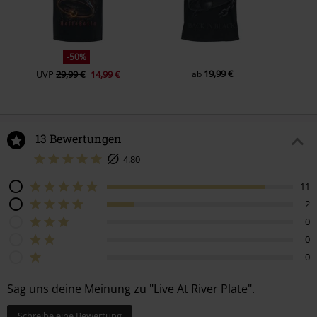
-50%
19,99 €
UVP
29,99 €
14,99 €
ab
13 Bewertungen
4.80
11
2
0
0
0
Sag uns deine Meinung zu "Live At River Plate".
Schreibe eine Bewertung