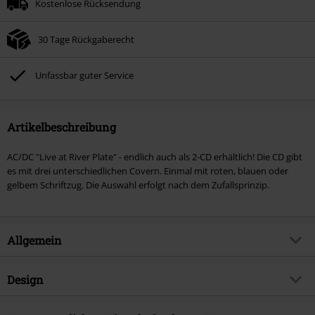
Kostenlose Rücksendung
30 Tage Rückgaberecht
Unfassbar guter Service
Artikelbeschreibung
AC/DC "Live at River Plate" - endlich auch als 2-CD erhältlich! Die CD gibt
es mit drei unterschiedlichen Covern. Einmal mit roten, blauen oder
gelbem Schriftzug. Die Auswahl erfolgt nach dem Zufallsprinzip.
Allgemein
Artikelnummer:
244344
Design
Titel
Live At River Plate
Produkt-Typ
CD