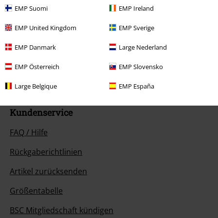
EMP Suomi
EMP Ireland
Unser Kundenservice ist für dich da
EMP United Kingdom
EMP Sverige
Ja, unser Kundenservice ist heute wieder erreichbar von 09:00 Uhr bis
EMP Danmark
Large Nederland
14:00 Uhr.
Mehr Infos
Chat starten
EMP Österreich
EMP Slovensko
Large Belgique
EMP España
Kundenservice
FAQ / Hilfe
Rückgaberichtlinien
Artikel zurücksenden
Größentabelle
BSC Mitgliedschaft kündigen