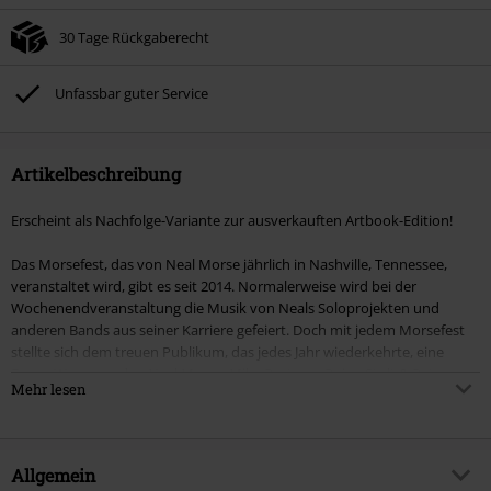
30 Tage Rückgaberecht
Unfassbar guter Service
Artikelbeschreibung
Erscheint als Nachfolge-Variante zur ausverkauften Artbook-Edition!
Das Morsefest, das von Neal Morse jährlich in Nashville, Tennessee,
veranstaltet wird, gibt es seit 2014. Normalerweise wird bei der
Wochenendveranstaltung die Musik von Neals Soloprojekten und
anderen Bands aus seiner Karriere gefeiert. Doch mit jedem Morsefest
stellte sich dem treuen Publikum, das jedes Jahr wiederkehrte, eine
Frage: Wann werden Neal Morse, Mike Portnoy, Roine Stolt & Pete
Mehr lesen
Trewavas beim Morsefest auftreten? Im Jahr 2022, beim 9. Morsefest,
war es endlich soweit, und zwar in epischer Transatlantic-Manier.
Im Jahr 2021 veröffentlichten Transatlantic „The Absolute Universe", das
Allgemein
fünfte Album der Band seit ihrer Gründung im Jahr 2000. Da das Motto