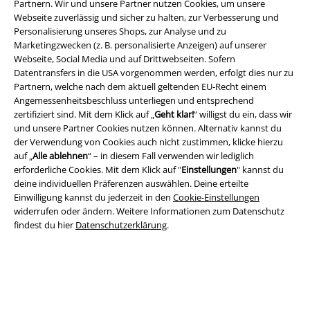
Partnern. Wir und unsere Partner nutzen Cookies, um unsere
Webseite zuverlässig und sicher zu halten, zur Verbesserung und
Personalisierung unseres Shops, zur Analyse und zu
Marketingzwecken (z. B. personalisierte Anzeigen) auf unserer
Rechtliches
Webseite, Social Media und auf Drittwebseiten. Sofern
Datentransfers in die USA vorgenommen werden, erfolgt dies nur zu
AGB
Partnern, welche nach dem aktuell geltenden EU-Recht einem
Angemessenheitsbeschluss unterliegen und entsprechend
Impressum
zertifiziert sind. Mit dem Klick auf „
Geht klar!
“ willigst du ein, dass wir
und unsere Partner Cookies nutzen können. Alternativ kannst du
Datenschutz
der Verwendung von Cookies auch nicht zustimmen, klicke hierzu
auf „
Alle ablehnen
“ – in diesem Fall verwenden wir lediglich
Entsorgung und Umweltschutz
erforderliche Cookies. Mit dem Klick auf "
Einstellungen
" kannst du
deine individuellen Präferenzen auswählen. Deine erteilte
Einwilligung kannst du jederzeit in den
Cookie-Einstellungen
Konformitätserklärung
widerrufen oder ändern. Weitere Informationen zum Datenschutz
findest du hier
Datenschutzerklärung
.
Information zur Barrierefreiheit
Cookie-Einstellungen
Vertrag widerrufen