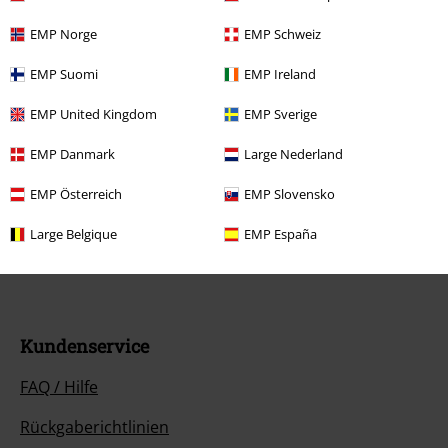
Toten Hosen, Gutscheine & Artikel, die einen Spendenbeitrag beinhalten,
sind von der Aktion ausgeschlossen.
EMP Norge
EMP Schweiz
EMP Suomi
EMP Ireland
EMP United Kingdom
EMP Sverige
EMP Danmark
Large Nederland
Unser Kundenservice ist für dich da
EMP Österreich
EMP Slovensko
Ja, unser Kundenservice ist heute wieder erreichbar von 08:00 Uhr bis
18:00 Uhr.
Mehr Infos
Large Belgique
EMP España
Chat starten
Kundenservice
FAQ / Hilfe
Rückgaberichtlinien