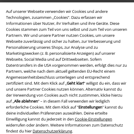
Auf unserer Webseite verwenden wir Cookies und andere
Technologien, zusammen „Cookies“. Dazu erfassen wir
Informationen über Nutzer, ihr Verhalten und ihre Geräte. Diese
Cookies stammen zum Teil von uns selbst und zum Teil von unseren
Partnern. Wir und unsere Partner nutzen Cookies, um unsere
Webseite zuverlässig und sicher zu halten, zur Verbesserung und
Personalisierung unseres Shops, zur Analyse und zu
Marketingzwecken (z. B. personalisierte Anzeigen) auf unserer
Rechtliches
Webseite, Social Media und auf Drittwebseiten. Sofern
Datentransfers in die USA vorgenommen werden, erfolgt dies nur zu
AGB
Partnern, welche nach dem aktuell geltenden EU-Recht einem
Angemessenheitsbeschluss unterliegen und entsprechend
Impressum
zertifiziert sind. Mit dem Klick auf „
Geht klar!
“ willigst du ein, dass wir
und unsere Partner Cookies nutzen können. Alternativ kannst du
Datenschutz
der Verwendung von Cookies auch nicht zustimmen, klicke hierzu
auf „
Alle ablehnen
“ – in diesem Fall verwenden wir lediglich
Entsorgung und Umweltschutz
erforderliche Cookies. Mit dem Klick auf "
Einstellungen
" kannst du
deine individuellen Präferenzen auswählen. Deine erteilte
Einwilligung kannst du jederzeit in den
Cookie-Einstellungen
Konformitätserklärung
widerrufen oder ändern. Weitere Informationen zum Datenschutz
findest du hier
Datenschutzerklärung
.
Information zur Barrierefreiheit