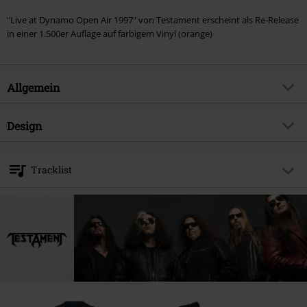
"Live at Dynamo Open Air 1997" von Testament erscheint als Re-Release
in einer 1.500er Auflage auf farbigem Vinyl (orange)
Allgemein
Artikelnummer:
557152
Design
Titel
Live at Dynamo Open Air 1997
Produkt-Typ
LP
Musikgenre
Thrash Metal
Tracklist
Medienformat
LP
Produktthema
Bands
LP 1
live
true
1.
Demonic Refusal
Band
Testament
2.
Low
Erscheinungsdatum
29.09.2023
3.
Over the Wall
Geschlecht
Unisex
4.
Burnt Offerings