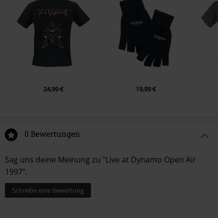
5.
Into the Pit
6.
The New Order
7.
Dog Faced Gods
8.
Disciples of the Watch
24,99 €
19,99 €
0 Bewertungen
Sag uns deine Meinung zu "Live at Dynamo Open Air
1997".
Schreibe eine Bewertung