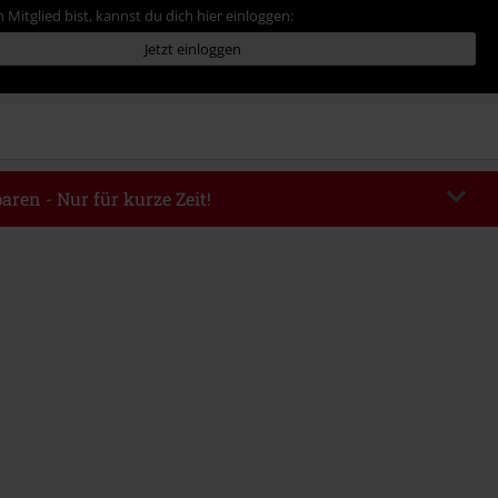
 Mitglied bist, kannst du dich hier einloggen:
Jetzt einloggen
aren - Nur für kurze Zeit!
EKEND
Code kopieren
m 09.08.2026
ndestbestellwert 49.99€.
abe wird dir der Rabatt automatisch am Ende der Bestellung abgezogen.
eren Aktionscodes kombinierbar. Von der Reduzierung ausgeschlossen sind
, Tickets, Rammstein, (Till) Lindemann, Böhse Onkelz, Broilers, Die Ärzte,
n, Metality, Gutscheine & Artikel, die einen Spendenbeitrag beinhalten.