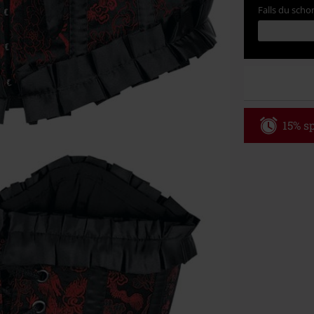
Falls du schon
15% sp
Code
WE
Gültig bis zu
Nur Online. Mi
Nach Codeeing
Nicht mit and
Bücher, Medien
Die Toten Hose