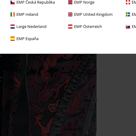
EMP Česká Republika
EMP Norge
EM
EMP Ireland
EMP United Kingdom
EM
Large Nederland
EMP Österreich
EM
EMP España