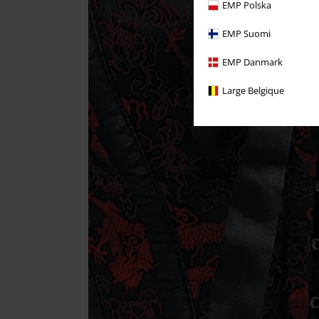
EMP Polska
EMP Suomi
EMP Danmark
Large Belgique