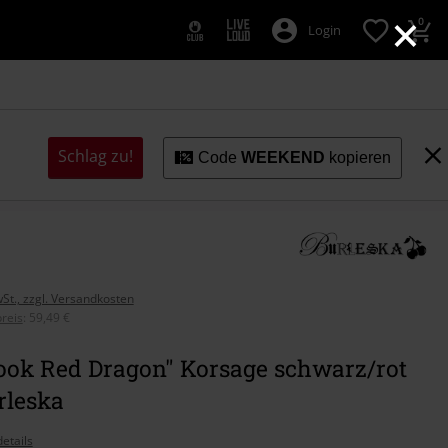
×
0
Login
Schlag zu!
Code
WEEKEND
kopieren
wSt., zzgl. Versandkosten
reis
:
59,49 €
Hook Red Dragon" Korsage schwarz/rot
rleska
etails