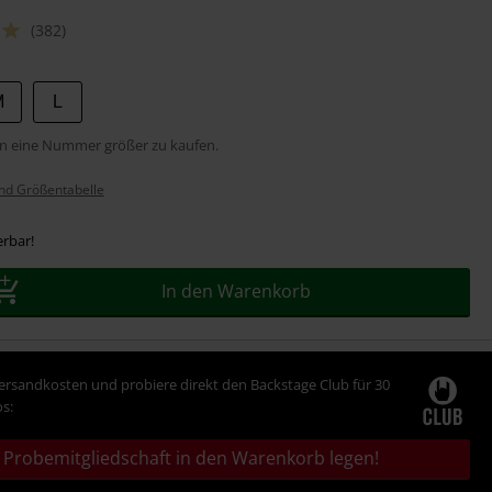
(382)
M
L
n eine Nummer größer zu kaufen.
nd Größentabelle
erbar!
In den Warenkorb
Versandkosten und probiere direkt den Backstage Club für 30
s:
Probemitgliedschaft in den Warenkorb legen!