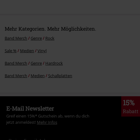
10.
Let It Burn
Mehr Kategorien. Mehr Möglichkeiten.
Band Merch
Genre
Rock
Sale %
Medien
Vinyl
Band Merch
Genre
Hardrock
Band Merch
Medien
Schallplatten
15%
E-Mail Newsletter
Rabatt
Greif einen 15%* Gutschein ab, wenn du dich
jetzt anmeldest!
Mehr Infos