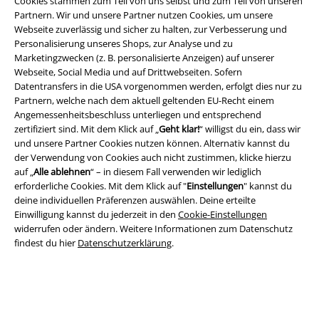
Cookies stammen zum Teil von uns selbst und zum Teil von unseren
Partnern. Wir und unsere Partner nutzen Cookies, um unsere
Webseite zuverlässig und sicher zu halten, zur Verbesserung und
Personalisierung unseres Shops, zur Analyse und zu
Marketingzwecken (z. B. personalisierte Anzeigen) auf unserer
Rechtliches
Webseite, Social Media und auf Drittwebseiten. Sofern
Datentransfers in die USA vorgenommen werden, erfolgt dies nur zu
AGB
Partnern, welche nach dem aktuell geltenden EU-Recht einem
Angemessenheitsbeschluss unterliegen und entsprechend
Impressum
zertifiziert sind. Mit dem Klick auf „
Geht klar!
“ willigst du ein, dass wir
und unsere Partner Cookies nutzen können. Alternativ kannst du
Datenschutz
der Verwendung von Cookies auch nicht zustimmen, klicke hierzu
auf „
Alle ablehnen
“ – in diesem Fall verwenden wir lediglich
Entsorgung und Umweltschutz
erforderliche Cookies. Mit dem Klick auf "
Einstellungen
" kannst du
deine individuellen Präferenzen auswählen. Deine erteilte
Einwilligung kannst du jederzeit in den
Cookie-Einstellungen
Konformitätserklärung
widerrufen oder ändern. Weitere Informationen zum Datenschutz
findest du hier
Datenschutzerklärung
.
Information zur Barrierefreiheit
Cookie-Einstellungen
Vertrag widerrufen