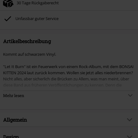
30 Tage Rückgaberecht
Unfassbar guter Service
Artikelbeschreibung
Kommt auf schwarzem Vinyl.
"Let It Burn" ist ein Feuerwerk von einem Rock-Album, mit dem BONSAI
KITTEN 2024 laut zurück kommen. Wollen sie jetzt alles niederbrennen?
Nicht alles, aber sicherlich die Brücken zu Allem, was man meint, über
diese Band aus früheren Veröffentlichungen zu kennen. Denn die
Flammen, die die Band hier anzünded, erleuchten hell den zuletzte
Mehr lesen
eingeschlagenen Weg. Leidenschaftlich und ungestüm prescht die Band
um Frontfrau Tiger Lilly Marleen in musikalischer Vielfalt und Virtuosität
von Metal bis Blues durch das gesamte Album, welches in fließenden
Übergängen an Rock-Klassiker der 70er als auch der 80er erinnert.
Allgemein
Musikalisch hat sich der Stil der Band über die Jahre vom Punk-A-Billy
über Punkrock zu Metal mit Prog- und Blueseinflüssen entwickelt.
Sängerin Marleen hat ihre Band mit Metal- Schlagzeuger Marc "Reign"
Artikelnummer:
572875
Design