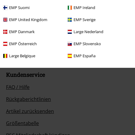
EMP Suomi
EMP Ireland
EMP United Kingdom
EMP Sverige
Unser Kundenservice ist für dich da
Ja, unser Kundenservice ist heute wieder erreichbar von 09:00 Uhr bis
EMP Danmark
Large Nederland
14:00 Uhr.
Mehr Infos
EMP Österreich
EMP Slovensko
Chat starten
Large Belgique
EMP España
Kundenservice
FAQ / Hilfe
Rückgaberichtlinien
Artikel zurücksenden
Größentabelle