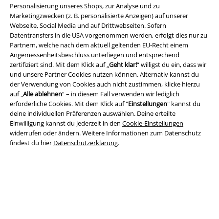
Personalisierung unseres Shops, zur Analyse und zu
Marketingzwecken (z. B. personalisierte Anzeigen) auf unserer
Webseite, Social Media und auf Drittwebseiten. Sofern
Datentransfers in die USA vorgenommen werden, erfolgt dies nur zu
Partnern, welche nach dem aktuell geltenden EU-Recht einem
Angemessenheitsbeschluss unterliegen und entsprechend
zertifiziert sind. Mit dem Klick auf „
Geht klar!
“ willigst du ein, dass wir
und unsere Partner Cookies nutzen können. Alternativ kannst du
Rechtliches
der Verwendung von Cookies auch nicht zustimmen, klicke hierzu
auf „
Alle ablehnen
“ – in diesem Fall verwenden wir lediglich
AGB
erforderliche Cookies. Mit dem Klick auf "
Einstellungen
" kannst du
deine individuellen Präferenzen auswählen. Deine erteilte
Impressum
Einwilligung kannst du jederzeit in den
Cookie-Einstellungen
widerrufen oder ändern. Weitere Informationen zum Datenschutz
Datenschutz
findest du hier
Datenschutzerklärung
.
Entsorgung und Umweltschutz
Konformitätserklärung
Information zur Barrierefreiheit