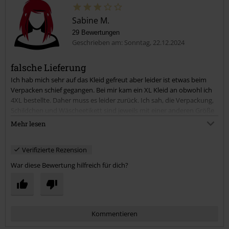
Sabine M.
29 Bewertungen
Geschrieben am: Sonntag, 22.12.2024
falsche Lieferung
Ich hab mich sehr auf das Kleid gefreut aber leider ist etwas beim
Verpacken schief gegangen. Bei mir kam ein XL Kleid an obwohl ich
4XL bestellte. Daher muss es leider zurück. Ich sah, die Verpackung,
Schildchen und Wäscheetikett sind jeweils mit einer anderen Größe
beschriftet - ich vermute daher kam die Verwechslung. Vielleicht
Mehr lesen
starte ich ja nach den Feiertagen noch mal einen Versuch in der
Hoffnung die bestellte Größe zu bekommen ;-)
Verifizierte Rezension
Zur Qualität des Stoffes und des Schnitts kann ich sagen, dass es
mich sehr begeistert hat, nur halt leider zu klein...
War diese Bewertung hilfreich für dich?
Kommentieren