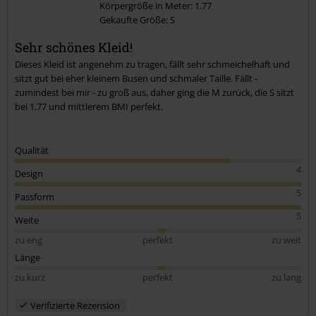
Körpergröße in Meter: 1.77
Gekaufte Größe: S
Kommentar jetzt abschicken!
Sehr schönes Kleid!
Dieses Kleid ist angenehm zu tragen, fällt sehr schmeichelhaft und
sitzt gut bei eher kleinem Busen und schmaler Taille. Fällt -
zumindest bei mir - zu groß aus, daher ging die M zurück, die S sitzt
bei 1,77 und mittlerem BMI perfekt.
Qualität
4
Design
5
Passform
5
Weite
zu eng
perfekt
zu weit
Länge
zu kurz
perfekt
zu lang
Verifizierte Rezension