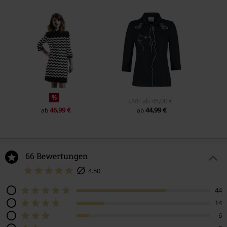
%
UVP
ab
45,00 €
46,99 €
44,99 €
ab
ab
66 Bewertungen
4.50
44
14
6