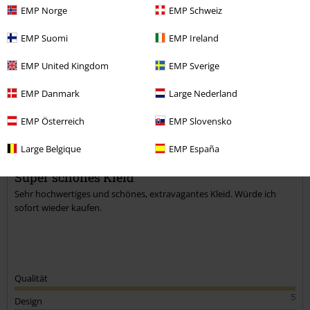
EMP Norge
EMP Schweiz
Kommentieren
EMP Suomi
EMP Ireland
EMP United Kingdom
EMP Sverige
Stefanie H.
EMP Danmark
Large Nederland
6 Bewertungen
Geschrieben am: Sonntag, 11.08.2024
EMP Österreich
EMP Slovensko
Körpergröße in Meter: 1.73
Large Belgique
EMP España
Gekaufte Größe: Xs
Kommentar jetzt abschicken!
Super schönes Kleid
Sehr hochwertiges und schönes, extravagantes Kleid. Würde ich
sofort wieder kaufen.
Qualität
5
Design