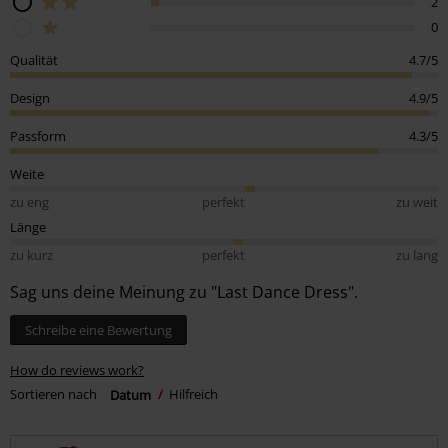
2
0
Qualität
4.7/5
Design
4.9/5
Passform
4.3/5
Weite
zu eng
perfekt
zu weit
Länge
zu kurz
perfekt
zu lang
Sag uns deine Meinung zu "Last Dance Dress".
Schreibe eine Bewertung
How do reviews work?
Sortieren nach
Datum
Hilfreich